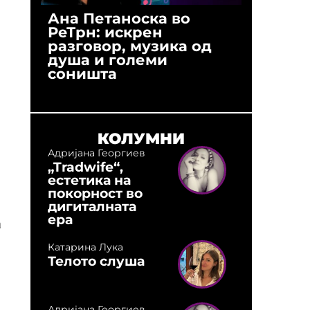
Ана Петаноска во
Ристо 
РеТрн: искрен
(Арханг
разговор, музика од
години
душа и големи
студио:
соништа
музика,
оловни
КОЛУМНИ
Адријана Георгиев
„Tradwife“,
естетика на
покорност во
дигиталната
ера
а
Катарина Лука
Телото слуша
Адријана Георгиев