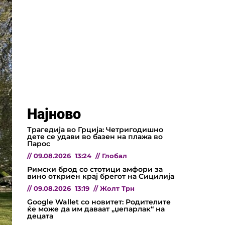
Најново
Трагедија во Грција: Четригодишно
дете се удави во базен на плажа во
Парос
//
09.08.2026
13:24
//
Глобал
Римски брод со стотици амфори за
вино откриен крај брегот на Сицилија
//
09.08.2026
13:19
//
Жолт Трн
Google Wallet со новитет: Родителите
ќе може да им даваат „џепарлак“ на
децата