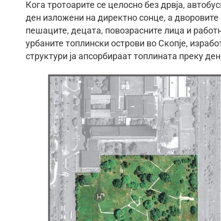
Кога тротоарите се целосно без дрвја, автобу
ден изложени на директно сонце, а дворовите
пешаците, децата, повозрасните лица и работ
урбаните топлински острови во Скопје, израб
структури ја апсорбираат топлината преку ден 