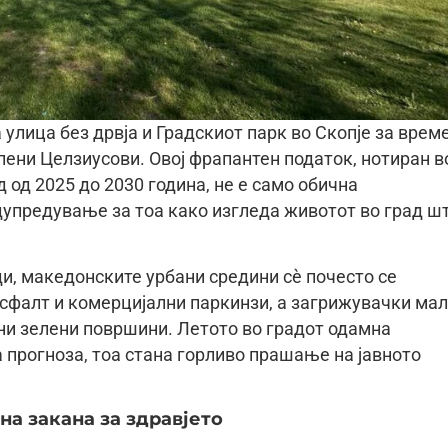
улица без дрвја и Градскиот парк во Скопје за врем
епени Целзиусови. Овој фрапантен податок, нотиран в
од 2025 до 2030 година, не е само обична
дупредување за тоа како изгледа животот во град ш
и, македонските урбани средини сè почесто се
асфалт и комерцијални паркинзи, а загрижувачки ма
ни зелени површини. Летото во градот одамна
прогноза, тоа стана горливо прашање на јавното
а закана за здравјето