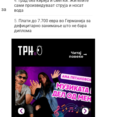
Град без кирија и сметки: Жителите
сами произведуваат струја и носат
 за
вода
Плати до 7.700 евра во Германија за
дефицитарно занимање што не бара
диплома
Читај
повеќе