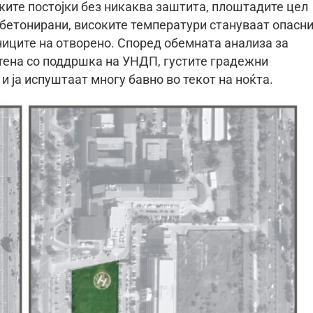
ските постојки без никаква заштита, плоштадите цел
 бетонирани, високите температури стануваат опасни
ниците на отворено. Според обемната анализа за
отена со поддршка на УНДП, густите градежни
и ја испуштаат многу бавно во текот на ноќта.