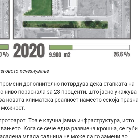
 неговото исчезнување
 промени дополнително потврдува дека стапката на
о ниво пораснала за 23 проценти, што јасно укажува
за новата климатска реалност наместо секоја празн
а можност.
тротоарот. Тоа е клучна јавна инфраструктура, исто
вањето. Кога се сече една развиена крошна, се губи
засадена млада садница не може да го замени во