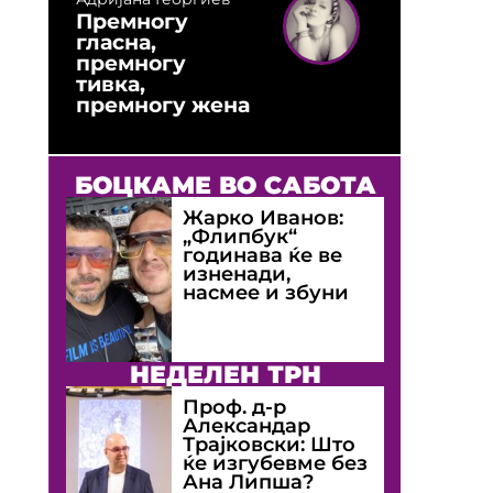
Премногу
гласна,
премногу
тивка,
премногу жена
БОЦКАМЕ ВО САБОТА
Жарко Иванов:
„Флипбук“
годинава ќе ве
изненади,
насмее и збуни
НЕДЕЛЕН ТРН
Проф. д-р
Александар
Трајковски: Што
ќе изгубевме без
Ана Липша?