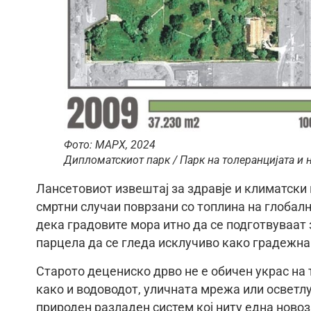
Фото: МАРХ, 2024
Дипломатскиот парк / Парк на толеранцијата и
Лансетовиот извештај за здравје и климатски
смртни случаи поврзани со топлина на глобалн
дека градовите мора итно да се подготвуваат 
парцела да се гледа исклучиво како градежн
Старото децениско дрво не е обичен украс на 
како и водоводот, уличната мрежа или осветлу
природен разладен систем кој ниту една ново