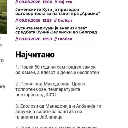
//
09.08.2026
13:00
//
Хај-тек
Јеменските Хути ја презедоа
одговорноста за нападот врз „Арамко“
//
09.08.2026
12:53
//
Глобал
Руските медиуми ја анализираат
средбата Вучиќ-Зеленски во Белград
е
//
09.08.2026
12:50
//
Глобал
о
Најчитано
то
Човек 50 години сам градел замок
од камен, а влезот и денес е бесплатен
Пекол над Македонија: Црвен
лку
топлотен бран, температурите
повторно над 40°C
Еколози од Македонија и Албанија ги
здружија силите за заштита на
планината Јабланица