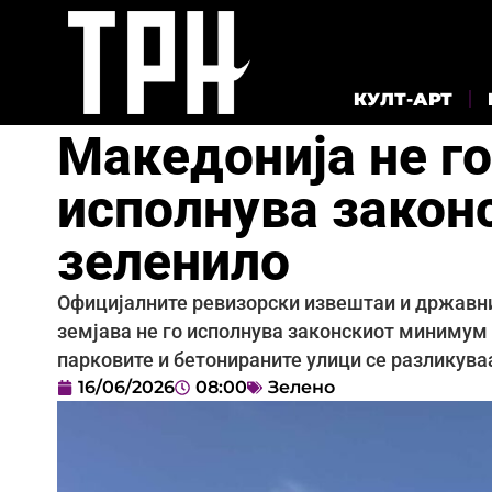
КУЛТ-АРТ
Македонија не го
исполнува закон
зеленило
Официјалните ревизорски извештаи и државни
земјава не го исполнува законскиот минимум 
парковите и бетонираните улици се разликуваа
16/06/2026
08:00
Зелено