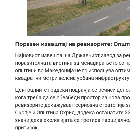
Поразен извештај на ревизорите: Општ
Најновиот извештај на Државниот завод за ре
поразителната вистина за менаџирањето со пр
општини во Македонија не го исполнува оптим
квадратни метри зелена урбана инфраструкту
Централните градски подрачја се речиси целос
кога треба да се обезбеди простор за нова п
ревизорите докажуваат сериозна стратегија з
Скопје и Општина Охрид, додека останатите 3
значи дека екологијата се третира парцијално
притисок.