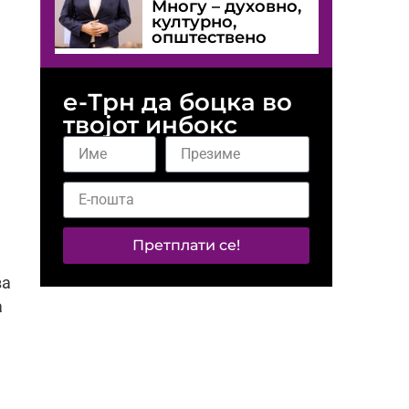
Многу – духовно,
културно,
општествено
е-Трн да боцка во
твојот инбокс
Претплати се!
ва
а