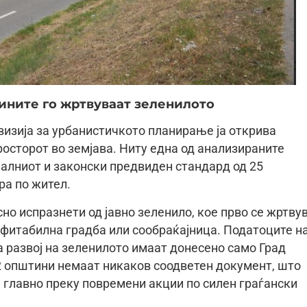
ините го жртвуваат зеленилото
визија за урбанистичкото планирање ја открива
осторот во земјава. Ниту една од анализираните
алниот и законски предвиден стандард од 25
ра по жител.
но испразнети од јавно зеленило, кое прво се жртву
рофитабилна градба или сообраќајница. Податоците н
а развој на зеленилото имаат донесено само Град
2 општини немаат никаков соодветен документ, што
, главно преку повремени акции по силен граѓански