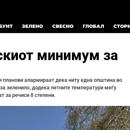
БУНТ
ЗЕЛЕНО
СВЕСНО
ГЛОБАЛ
СТОР
скиот минимум за
 планови алармираат дека ниту една општина во
за зеленило, додека летните температури меѓу
т за речиси 8 степени.