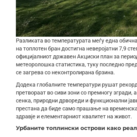
Разликата во температурата меѓу една обична 
на топлотен бран достигна неверојатни 7,9 ст
официјалниот државен Акциски план за период 
метеоролошка статистика, туку последно пре
се загрева со неконтролирана брзина.
Додека глобалните температури рушат рекорд
претвораат во сиви зони со премногу згради, 
сенка, природни дрвореди и функционални јав
престана да биде само прашање на временска 
здравје и елементарниот квалитет на живот.
Урбаните топлински острови како реалн