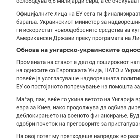
ослободува 6,6 милијарди евра, а се очекуваа
Официјалните лица на ЕУ сега ги финализираа
барања. Украинскиот министер за надворешни 
ги искористат новоодобрените средства за к
Американски Држави преку програмата на Лис
Обнова на унгарско-украинските одно
Промената на ставот е дел од поширокиот нап
на односите со Европската Унија, НАТО и Укра
повеќе ја усогласуваше надворешната политика
ЕУ со постојаното попречување на помошта за
Маѓар, пак, веќе го укина ветото на Унгарија 
евра за Киев, иако продолжува да одбива дире
деблокирањето на военото финансирање, Буди
одобри почеток на преговорите за пристапува
На овој потег му претходеше напредок во раз