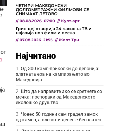
ЧЕТИРИ МАКЕДОНСКИ
de
ДОЛГОМЕТРАЖНИ ФИЛМОВИ СЕ
СНИМААТ ЛЕТОВО
d
//
08.08.2026
07:00
//
Култ-арт
Грин деј отворија 24-часовна ТВ и
најавија нов филм и песна
//
07.08.2026
21:55
//
Жолт Трн
иот
Најчитано
в
Од 300 камп-приколки до депонија:
златната ера на кампирањето во
Македонија
ја
Што да направите ако се сретнете со
мечка: препораки од Македонското
еколошко друштво
Човек 50 години сам градел замок
од камен, а влезот и денес е бесплатен
наш