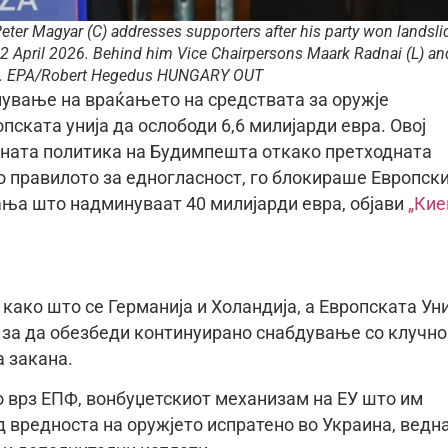
ter Magyar (C) addresses supporters after his party won landsli
 12 April 2026. Behind him Vice Chairpersons Maark Radnai (L) an
ud. EPA/Robert Hegedus HUNGARY OUT
нување на враќањето на средствата за оружје
пската унија да ослободи 6,6 милијарди евра. Овој
шната политика на Будимпешта откако претходната
го правилото за едногласност, го блокираше Европск
ања што надминуваат 40 милијарди евра, објави
„Кие
како што се Германија и Холандија, а Европската Уни
 за да обезбеди континуирано снабдување со клучно
а закана.
 врз ЕПФ, вонбуџетскиот механизам на ЕУ што им
д вредноста на оружјето испратено во Украина, вед