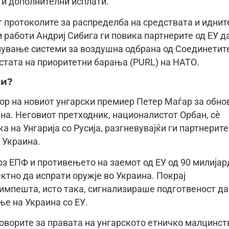
т и дополнителни исплати.
т протоколите за распределба на средствата и иднит
работи Андриј Сибига ги повика партнерите од ЕУ д
упување системи за воздушна одбрана од Соединетит
тата на приоритетни барања (PURL) на НАТО.
си?
ор на новиот унгарски премиер Петер Маѓар за обно
ина. Неговиот претходник, националистот Орбан, сè
 на Унгарија со Русија, разгневувајќи ги партнерите
 Украина.
врз ЕПФ и противењето на заемот од ЕУ од 90 милијар
ктно да испрати оружје во Украина. Покрај
мпешта, исто така, сигнализираше подготвеност да
ње на Украина со ЕУ.
говорите за правата на унгарското етничко малцинст