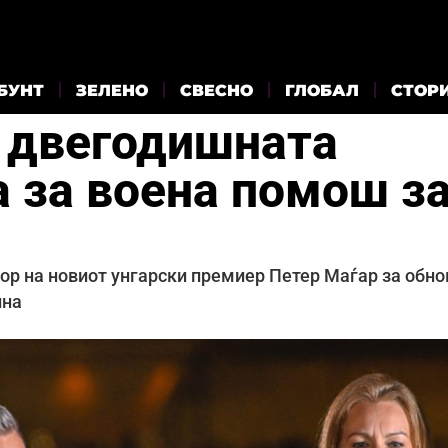
БУНТ
ЗЕЛЕНО
СВЕСНО
ГЛОБАЛ
СТОР
а двегодишната
а за воена помош з
ор на новиот унгарски премиер Петер Маѓар за обно
ина