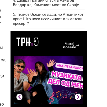
Двајца граѓани спасија жена од
Вардар кај Камениот мост во Скопје
е
Тихиот Океан се лади, но Атлантикот
а
врие: Што носи необичниот климатски
е
пресврт?
Читај
повеќе
ва
 од
ди
во