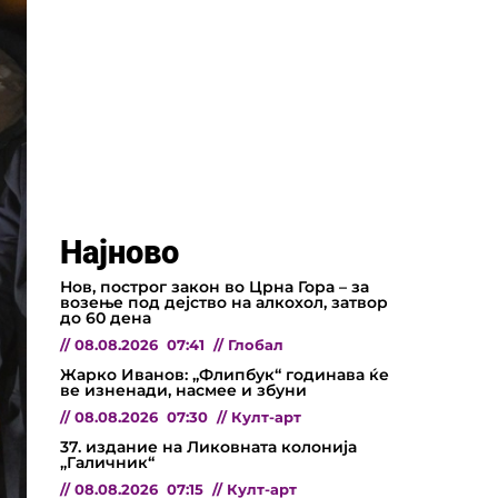
Најново
Нов, построг закон во Црна Гора – за
возење под дејство на алкохол, затвор
до 60 дена
//
08.08.2026
07:41
//
Глобал
Жарко Иванов: „Флипбук“ годинава ќе
ве изненади, насмее и збуни
//
08.08.2026
07:30
//
Култ-арт
37. издание на Ликовната колонија
„Галичник“
//
08.08.2026
07:15
//
Култ-арт