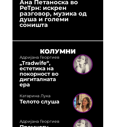
Ана Петаноска во
Ристо 
РеТрн: искрен
(Арханг
разговор, музика од
години
душа и големи
студио:
соништа
музика,
оловни
КОЛУМНИ
Адријана Георгиев
„Tradwife“,
естетика на
покорност во
дигиталната
ера
Катарина Лука
Телото слуша
Адријана Георгиев
Премногу