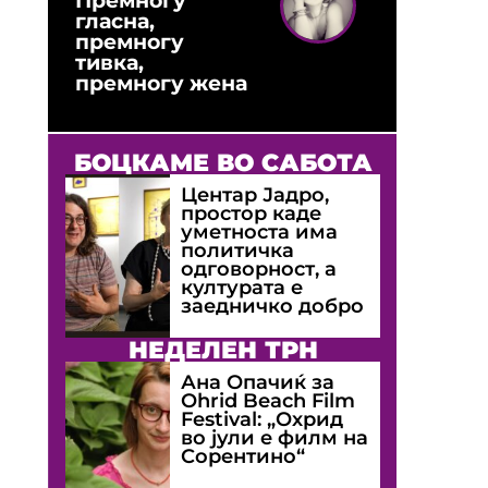
гласна,
премногу
тивка,
премногу жена
БОЦКАМЕ ВО САБОТА
Центар Јадро,
простор каде
уметноста има
политичка
одговорност, а
културата е
заедничко добро
НЕДЕЛЕН ТРН
Ана Опачиќ за
Оhrid Beach Film
Festival: „Охрид
во јули е филм на
Сорентино“