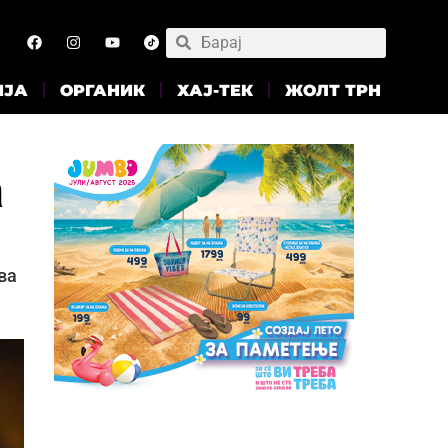
ИЈА
ОРГАНИК
ХАЈ-ТЕК
ЖОЛТ ТРН
а
ва