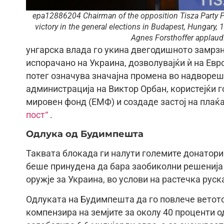
epa12886204 Chairman of the opposition Tisza Party Pe
victory in the general elections in Budapest, Hungary,
Agnes Forsthoffer appla
унгарска влада го укина двегодишното замрз
испорачано на Украина, дозволувајќи ѝ на Евро
потег означува значајна промена во надворе
администрација на Виктор Орбан, користејќи 
мировен фонд (ЕМФ) и создаде застој на плаќ
пост“
.
Одлука од Будимпешта
Таквата блокада ги налути големите донатори 
беше принудена да бара заобиколни решенија
оружје за Украина, во услови на растечка руск
Одлуката на Будимпешта да го повлече ветото
компензира на земјите за околу 40 проценти о