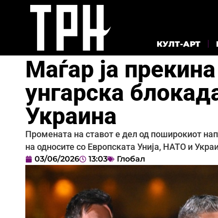
КУЛТ-АРТ
Маѓар ја прекин
унгарска блокад
Украина
Промената на ставот е дел од поширокиот нап
на односите со Европската Унија, НАТО и Укра
03/06/2026
13:03
Глобал