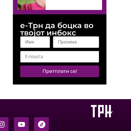
е-Трн да боцка во
твојот инбокс
Претплати се!