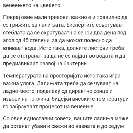
венеењето на цвеќето.
Покрај овие мали трикови, важно е и правилно да
се грижите за лалињата. Експертите советуваат
стеблата да се скратуваат на секои два дена под
агол од 45 степени, за да можат полесно да
впиваат вода. Исто така, долните листови треба
да се отстранат за да не се најдат во водата и да
предизвикаат развој на бактерии.
Температурата на просторијата исто така игра
важна улога. Лалињата треба да се чуваат на
ладно место, подалеку од директно сонце и
извори на топлина, бидејќи високите температури
го забрзуваат процесот на венеење.
Со овие едноставни совети, вашите лалиња може
да останат убави и свежи во вазната и до седум