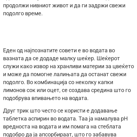
продолжи нивниот живот и да ги задржи свежи
подолго време.
Еден од најпознатите совети е во водата во
вазната да се додаде малку шеќер. Шеќерот
служи како извор на хранливи материи за цвеќето
и може да помогне лалињата да останат свежи
подолго. Во комбинација со неколку капки
лимонов сок или оцет, се создава средина што го
подобрува впивањето на водата.
Друг трик што често се користи е додавање
таблетка аспирин во водата. Таа ја намалува pH
вредноста на водата и им помага на стеблата
подобро да ја апсорбираат, што го забавува