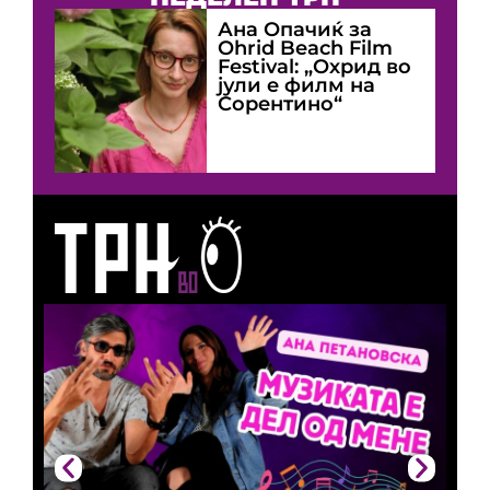
Ана Опачиќ за
Оhrid Beach Film
Festival: „Охрид во
јули е филм на
Сорентино“