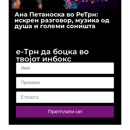
Ана Петаноска во РеТрн:
Ри
искрен разговор, музика од
го
душа и големи соништа
За
и 
е-Трн да боцка во
твојот инбокс
Претплати се!