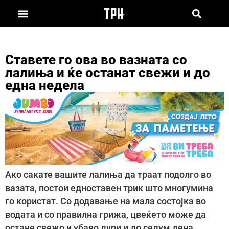
Ставете го ова во вазната со
лалиња и ќе останат свежи и до
една недела
Ако сакате вашите лалиња да траат подолго во
вазата, постои едноставен трик што многумина
го користат. Со додавање на мала состојка во
водата и со правилна грижа, цвеќето може да
остане свежо и убаво дури и до седум дена.