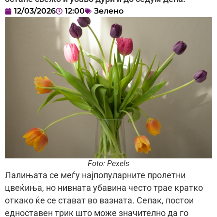
12/03/2026
12:00
Зелено
Foto: Pexels
Лалињата се меѓу најпопуларните пролетни
цвеќиња, но нивната убавина често трае кратко
откако ќе се стават во вазната. Сепак, постои
едноставен трик што може значително да го