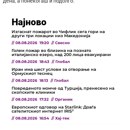
дена, а понекогаш и подолго.
Најново
Изгаснат пожарот во Чифлик сега гори на
други три локации низ Македонија
//
08.08.2026
19:20
//
Свесно
Голем пожар во близина на познато
италијанско езеро, над 200 лица евакуирани
//
08.08.2026
18:43
//
Глобал
Иран има шест услови за отворање на
Ормускиот теснец
//
08.08.2026
18:13
//
Глобал
Повреденото момче од Турција, пренесено на
скопските клиники
//
08.08.2026
17:32
//
Органик
Европскиот одговор на Starlink: Доаѓа
сателитскиот интернет IRIS²
//
08.08.2026
16:54
//
Хај-тек