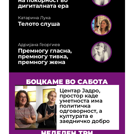
на покорност во
дигиталната ера
Катарина Лука
Телото слуша
Адријана Георгиев
Премногу гласна,
премногу тивка,
премногу жена
БОЦКАМЕ ВО САБОТА
Центар Јадро,
простор каде
уметноста има
политичка
одговорност, а
културата е
заедничко добро
НЕДЕЛЕН ТРН