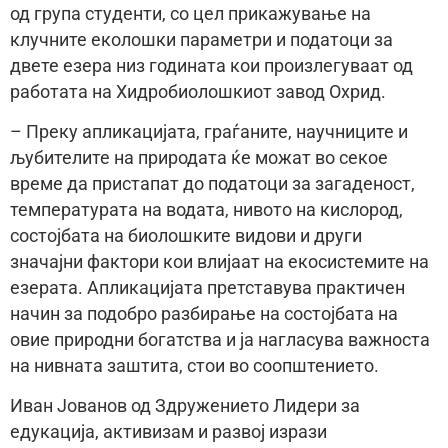
од група студенти, со цел прикажување на
клучните еколошки параметри и податоци за
двете езера низ годината кои произлегуваат од
работата на Хидробиолошкиот завод Охрид.
– Преку апликацијата, граѓаните, научниците и
љубителите на природата ќе можат во секое
време да пристапат до податоци за загаденост,
температурата на водата, нивото на кислород,
состојбата на биолошките видови и други
значајни фактори кои влијаат на екосистемите на
езерата. Апликацијата претставува практичен
начин за подобро разбирање на состојбата на
овие природни богатства и ја нагласува важноста
на нивната заштита, стои во соопштението.
Иван Јованов од Здружението Лидери за
едукација, активизам и развој изрази