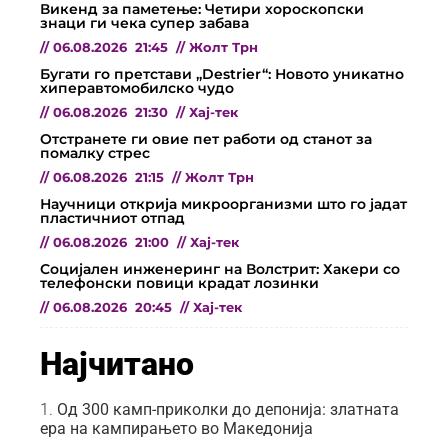
Викенд за паметење: Четири хороскопски
знаци ги чека супер забава
//
06.08.2026
21:45
//
Жолт Трн
Бугати го претстави „Destrier“: Новото уникатно
хиперавтомобилско чудо
//
06.08.2026
21:30
//
Хај-тек
Отстранете ги овие пет работи од станот за
помалку стрес
//
06.08.2026
21:15
//
Жолт Трн
Научници открија микроорганизми што го јадат
пластичниот отпад
//
06.08.2026
21:00
//
Хај-тек
Социјален инженеринг на Волстрит: Хакери со
телефонски повици крадат лозинки
//
06.08.2026
20:45
//
Хај-тек
Најчитано
Од 300 камп-приколки до депонија: златната
ера на кампирањето во Македонија