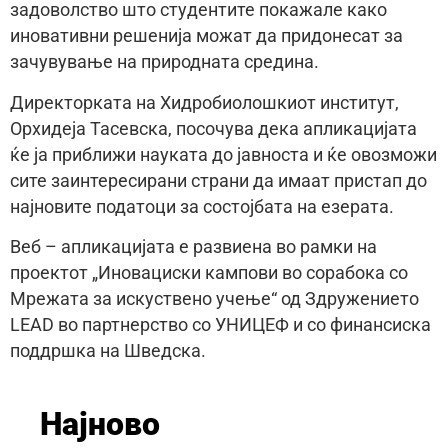
задоволство што студентите покажале како
иновативни решенија можат да придонесат за
зачувување на природната средина.
Директорката на Хидробиолошкиот институт,
Орхидеја Тасевска, посочува дека апликацијата
ќе ја приближи науката до јавноста и ќе овозможи
сите заинтересирани страни да имаат пристап до
најновите податоци за состојбата на езерата.
Веб – апликацијата е развиена во рамки на
проектот „Иновациски кампови во сорабока со
Мрежата за искуствено учење“ од Здружението
LEAD во партнерство со УНИЦЕФ и со финансиска
поддршка на Шведска.
Најново