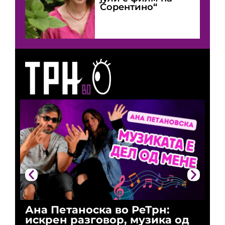
Сорентино“
Ана Петаноска во РеТрн:
Ри
искрен разговор, музика од
го