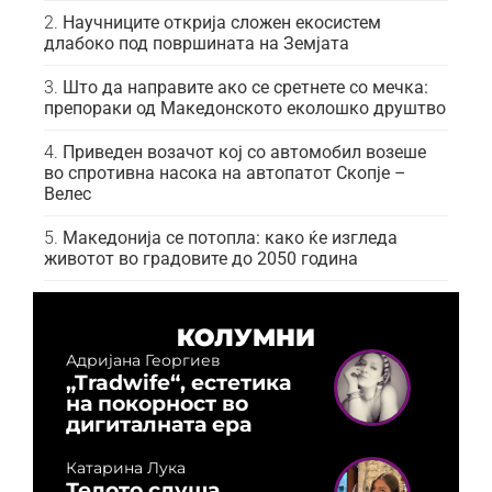
Научниците открија сложен екосистем
длабоко под површината на Земјата
Што да направите ако се сретнете со мечка:
препораки од Македонското еколошко друштво
Приведен возачот кој со автомобил возеше
во спротивна насока на автопатот Скопје –
Велес
Македонија се потопла: како ќе изгледа
животот во градовите до 2050 година
КОЛУМНИ
Адријана Георгиев
„Tradwife“, естетика
на покорност во
дигиталната ера
Катарина Лука
Телото слуша