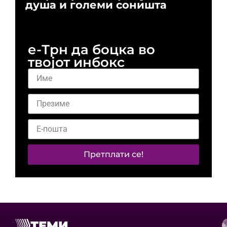
душа и големи соништа
За
и 
е-Трн да боцка во
твојот инбокс
Претплати се!
ТЕМИ