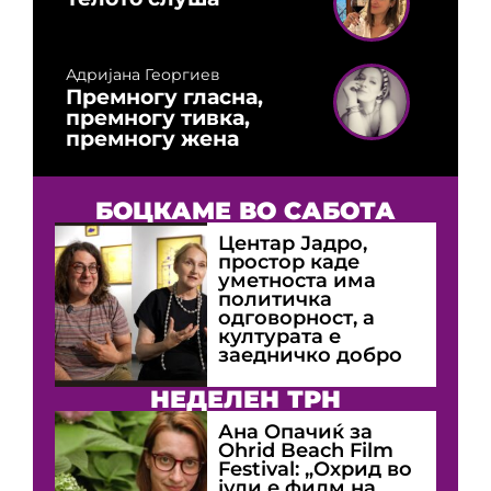
Адријана Георгиев
Премногу гласна,
премногу тивка,
премногу жена
БОЦКАМЕ ВО САБОТА
Центар Јадро,
простор каде
уметноста има
политичка
одговорност, а
културата е
заедничко добро
НЕДЕЛЕН ТРН
Ана Опачиќ за
Оhrid Beach Film
Festival: „Охрид во
јули е филм на