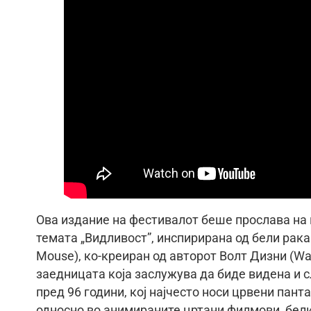
Ова издание на фестивалот беше прослава на 
темата „Видливост”, инспирирана од бели рака
Mouse), ко-креиран од авторот Волт Дизни (Wa
заедницата која заслужува да биде видена и
пред 96 години, кој најчесто носи црвени пант
односно во анимираните цртани филмови, бели