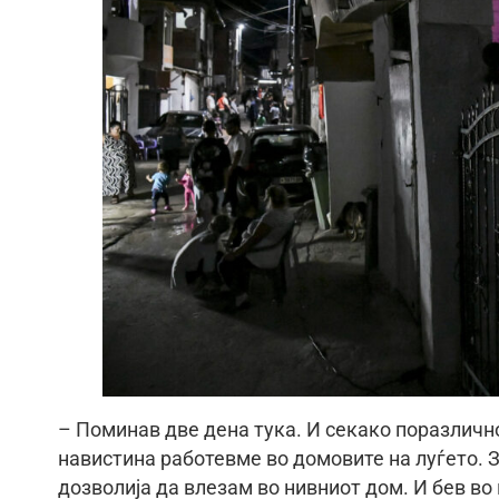
– Поминав две дена тука. И секако поразлично
навистина работевме во домовите на луѓето. З
дозволија да влезам во нивниот дом. И бев во