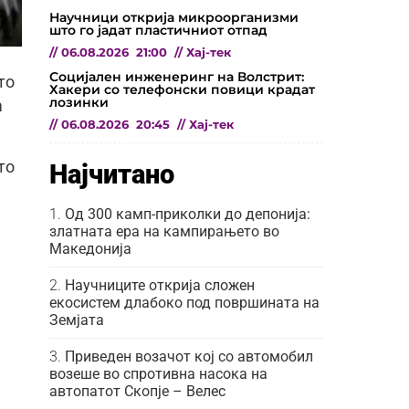
Научници открија микроорганизми
што го јадат пластичниот отпад
//
06.08.2026
21:00
//
Хај-тек
Социјален инженеринг на Волстрит:
то
Хакери со телефонски повици крадат
лозинки
а
//
06.08.2026
20:45
//
Хај-тек
то
Најчитано
Од 300 камп-приколки до депонија:
златната ера на кампирањето во
Македонија
Научниците открија сложен
екосистем длабоко под површината на
Земјата
Приведен возачот кој со автомобил
возеше во спротивна насока на
автопатот Скопје – Велес