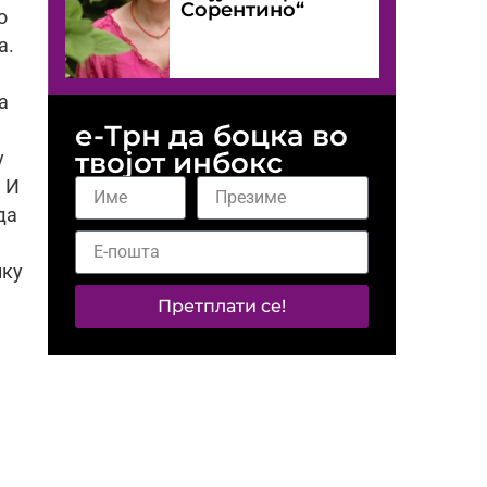
Сорентино“
о
а.
а
е-Трн да боцка во
твојот инбокс
у
. И
да
лку
Претплати се!