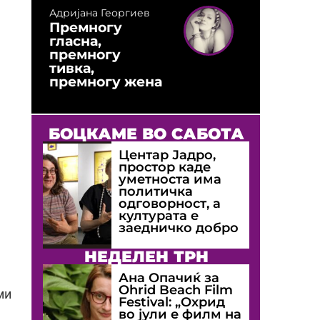
Адријана Георгиев
Премногу
гласна,
премногу
тивка,
премногу жена
БОЦКАМЕ ВО САБОТА
Центар Јадро,
простор каде
уметноста има
политичка
одговорност, а
културата е
заедничко добро
НЕДЕЛЕН ТРН
Ана Опачиќ за
Оhrid Beach Film
ми
Festival: „Охрид
во јули е филм на