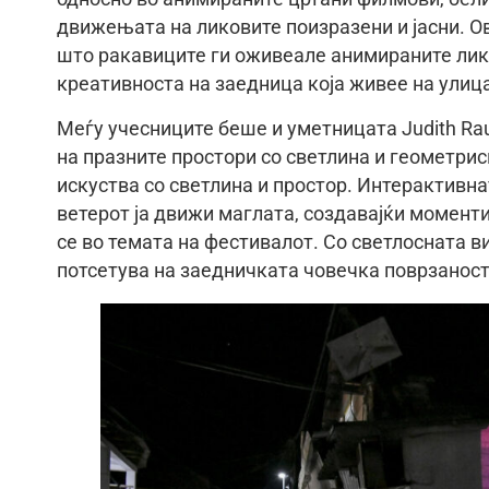
движењата на ликовите поизразени и јасни. Ов
што ракавиците ги оживеале анимираните лико
креативноста на заедница која живее на улиц
Меѓу учесниците беше и уметницата Judith Ra
на празните простори со светлина и геометрис
искуства со светлина и простор. Интерактивна
ветерот ја движи маглата, создавајќи момент
се во темата на фестивалот. Со светлосната ви
потсетува на заедничката човечка поврзаност