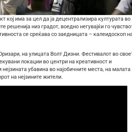
 кој има за цел да ја децентрализира културата во
те решенија низ градот, воедно негувајќи го чувство
тивноста се среќава со заедницата – калеидоскоп н
ризари, на улицата Волт Дизни. Фестивалот во свое
екувани локации во центри на креативност и
 нејзината убавина во најобичните места, на малата
рот на нејзините жители.