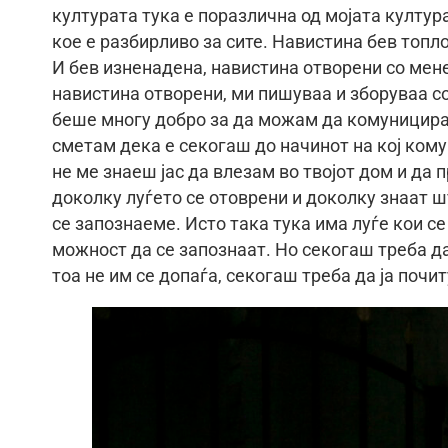
културата тука е поразлична од мојата култу
кое е разбирливо за сите. Навистина бев топл
И бев изненадена, навистина отворени со мене
навистина отворени, ми пишуваа и зборуваа со
беше многу добро за да можам да комуницирам
сметам дека е секогаш до начинот на кој кому
не ме знаеш јас да влезам во твојот дом и да
доколку луѓето се отоврени и доколку знаат ш
се запознаеме. Исто така тука има луѓе кои с
можност да се запознаат. Но секогаш треба да
тоа не им се допаѓа, секогаш треба да ја почи