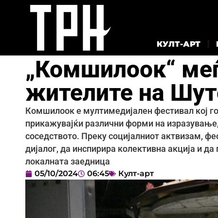
КУЛТ-АРТ
„Комшилоок“ меѓ
жителите на Шут
Комшилоок е мултимедијален фестивал кој го
прикажувајќи различни форми на изразување,
соседството. Преку социјалниот актвизам, фе
дијалог, да инспирира колективна акција и да
локалната заедница
05/10/2024
06:45
Култ-арт