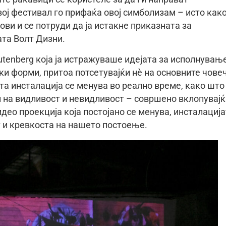
ој фестивал го прифаќа овој симболизам – исто как
ви и се потруди да ја истакне приказната за
ата Волт Дизни.
utenberg која ја истражуваше идејата за исполнувањ
ки форми, притоа потсетувајќи нè на основните чове
та инсталација се менува во реално време, како што
и на видливост и невидливост – совршено вклопувајќ
део проекција која постојано се менува, инсталациј
 и кревкоста на нашето постоење.