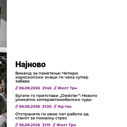
Најново
Викенд за паметење: Четири
хороскопски знаци ги чека супер
забава
//
06.08.2026
21:45
//
Жолт Трн
Бугати го претстави „Destrier“: Новото
уникатно хиперавтомобилско чудо
//
06.08.2026
21:30
//
Хај-тек
Отстранете ги овие пет работи од
станот за помалку стрес
//
06.08.2026
21:15
//
Жолт Трн