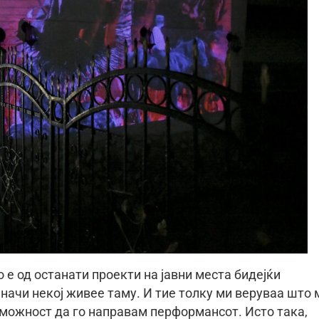
 е од останати проекти на јавни места бидејќи
начи некој живее таму. И тие толку ми веруваа што 
 можност да го направам перформансот. Исто така,