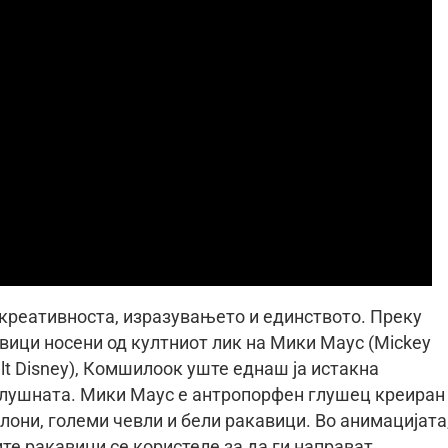
креативноста, изразувањето и единството. Преку
вици носени од култниот лик на Мики Маус (Mickey
lt Disney), Комшилоок уште еднаш ја истакна
 слушната. Мики Маус е антропорфен глушец креиран
алони, големи чевли и бели ракавици. Во анимацијата
те ракавици се користеле за да ги направат