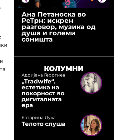
о
Ана Петаноска во
Ристо 
РеТрн: искрен
(Арханг
разговор, музика од
години
душа и големи
студио:
е
соништа
музика,
оловни
чки
и
КОЛУМНИ
ата
Адријана Георгиев
„Tradwife“,
естетика на
покорност во
дигиталната
ера
Катарина Лука
Телото слуша