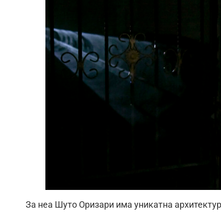
За неа Шуто Оризари има уникатна архитектура