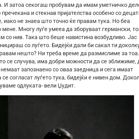
ра. И затоа секогаш пробувам да имам уметничко дел
о пречекана и стекнав пријателства особено со децат
, иако не знаеа што точно ќе правам тука. Но беа
 мене. Многу луѓе умееа да зборуваат германски, то
 со нив. Така што беше навистина возбудливо. Јас
ницираш со луѓето. Бидејќи дали би сакал ти доколк
 правам нешто? Ни треба време да размислиме за тоа
то се случува, има добри можности да се зближиме, 
е немаат запознаено со оваа заедница и сега имаат
 се согласат луѓето тука, бидејќи е нивен дом. Доко
туваме одлуката- вели Џудит.