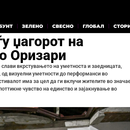
БУНТ
ЗЕЛЕНО
СВЕСНО
ГЛОБАЛ
СТОР
у џагорот на
о Оризари
 слави вкрстувањето на уметноста и заедницата,
 од визуелни уметности до перформанси во
стивалот има за цел да ги вклучи жителите во знача
 поттикне чувство на единство и зајакнување во