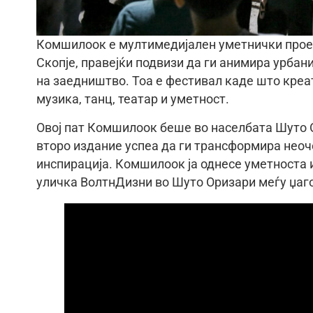
Комшилоок е мултимедијален уметнички проект
Скопје, правејќи подвизи да ги анимира урбани
на заедништво. Тоа е фестивал каде што креа
музика, танц, театар и уметност.
Овој пат Комшилоок беше во населбата Шуто О
второ издание успеа да ги трансформира неоч
инспирацијa. Комшилоок ја однесе уметноста и
уличка ВолтнДизни во Шуто Оризари меѓу џаго