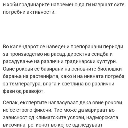
и хоби градинарите навремено да ги извршат сите
потребни активности.
Во календарот се наведени препорачани периоди
за производство на расад, директна сеидба и
расадување на различни градинарски култури.
Овие рокови се базирани на основните биолошки
барања на растенијата, како и на нивната потреба
за температура, влага и светлина во различни
фази од развојот.
Сепак, експертите нагласуваат дека овие рокови
не се строго фиксни. Тие може да варираат во
зависност од климатските услови, надморската
височина, регионот во кој се одгледуваат