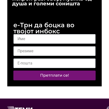
душа и големи соништа
За
и 
е-Трн да боцка во
твојот инбокс
Претплати се!