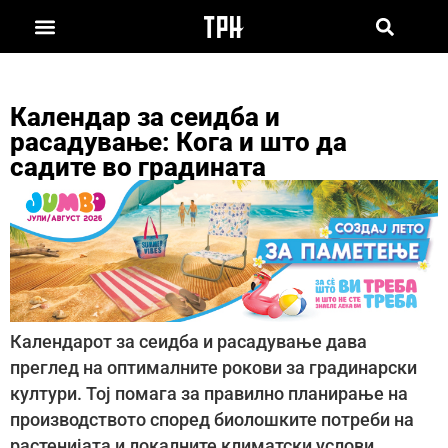
Календар за сеидба и
расадување: Кога и што да
садите во градината
Календарот за сеидба и расадување дава
преглед на оптималните рокови за градинарски
култури. Тој помага за правилно планирање на
производството според биолошките потреби на
растенијата и локалните климатски услови.