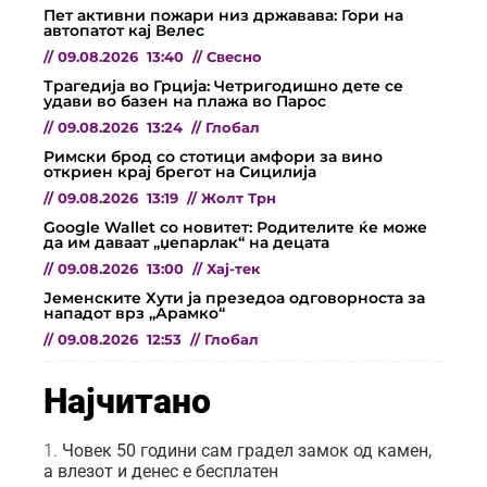
Пет активни пожари низ државава: Гори на
автопатот кај Велес
//
09.08.2026
13:40
//
Свесно
Трагедија во Грција: Четригодишно дете се
удави во базен на плажа во Парос
//
09.08.2026
13:24
//
Глобал
Римски брод со стотици амфори за вино
откриен крај брегот на Сицилија
//
09.08.2026
13:19
//
Жолт Трн
Google Wallet со новитет: Родителите ќе може
да им даваат „џепарлак“ на децата
//
09.08.2026
13:00
//
Хај-тек
Јеменските Хути ја презедоа одговорноста за
нападот врз „Арамко“
//
09.08.2026
12:53
//
Глобал
Најчитано
Човек 50 години сам градел замок од камен,
а влезот и денес е бесплатен