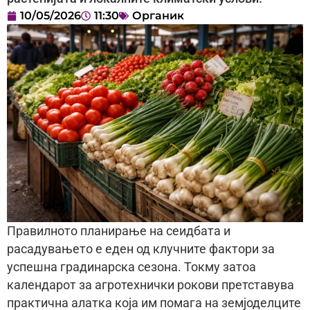
10/05/2026
11:30
Органик
Правилното планирање на сеидбата и
расадувањето е еден од клучните фактори за
успешна градинарска сезона. Токму затоа
календарот за агротехнички рокови претставува
практична алатка која им помага на земјоделците