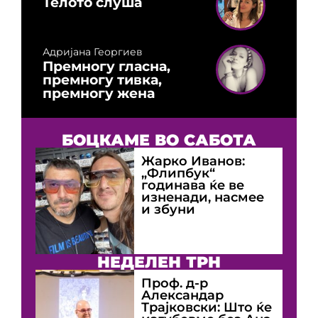
Телото слуша
Адријана Георгиев
Премногу гласна,
премногу тивка,
премногу жена
БОЦКАМЕ ВО САБОТА
Жарко Иванов:
„Флипбук“
годинава ќе ве
изненади, насмее
и збуни
НЕДЕЛЕН ТРН
Проф. д-р
Александар
Трајковски: Што ќе