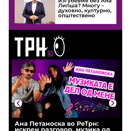
изгубевме без Ана
Липша? Многу –
духовно, културно,
општествено
Ана Петаноска во РеТрн:
Ри
искрен разговор, музика од
го