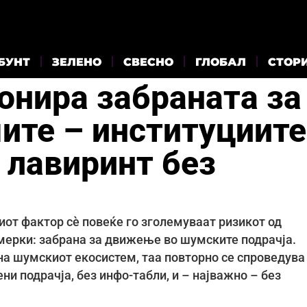
БУНТ
ЗЕЛЕНО
СВЕСНО
ГЛОБАЛ
СТОР
онира забраната за
те – институциите
 лавиринт без
иот фактор сè повеќе го зголемуваат ризикот од
мерки: забрана за движење во шумските подрачја.
на шумскиот екосистем, таа повторно се спроведува
ни подрачја, без инфо-табли, и – најважно – без