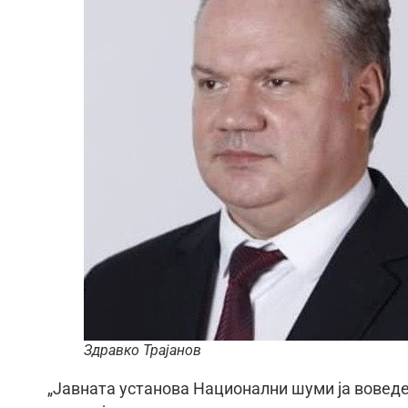
Здравко Трајанов
„Јавната установа Национални шуми ја вовед