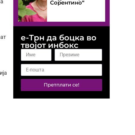
на
Сорентино“
е-Трн да боцка во
аат
твојот инбокс
ија
Претплати се!