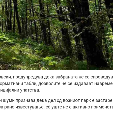
вски, предупредува дека забраната не се спроведу
ормативни табли, дозволите не се издаваат навреме,
ицијални упатства.
и шуми признава дека дел од возниот парк е застаре
 за рано известување, сè уште не е активно применет