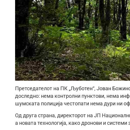
Претседателот на ПК „Љуботен“, Јован Божино
доследно: нема контролни пунктови, нема инф
шумската полиција честопати нема дури ни оф
Од друга страна, директорот на ЈП Националн
а новата технологија, како дронови и системи