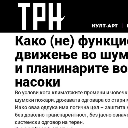
КУЛТ-АРТ
Како (не) функци
движење во шуми
и планинарите во
насоки
Во услови кога климатските промени и човечк
шумски пожари, државата одговара со стари 
Иако оваа одлука има логична цел – заштита 
без доволно транспарентност, без јасно означе
системски одговор на терен.