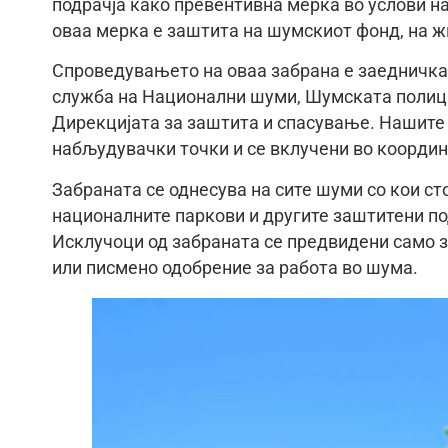
подрачја како превентивна мерка во услови н
оваа мерка е заштита на шумскиот фонд, на ж
Спроведувањето на оваа забрана е заедничка
служба на Национални шуми, Шумската полици
Дирекцијата за заштита и спасување. Нашите 
набљудувачки точки и се вклучени во координа
Забраната се однесува на сите шуми со кои с
националните паркови и другите заштитени по
Исклучоци од забраната се предвидени само з
или писмено одобрение за работа во шума.