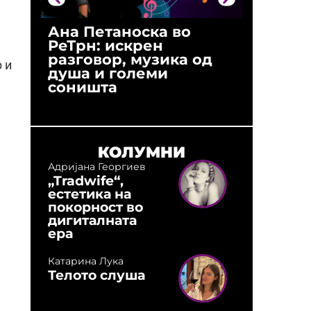
Ана Петаноска во
Ристо 
РеТрн: искрен
(Арханг
разговор, музика од
години
 и
душа и големи
студио:
соништа
музика,
оловни
КОЛУМНИ
Адријана Георгиев
„Tradwife“,
естетика на
покорност во
дигиталната
ера
Катарина Лука
Телото слуша