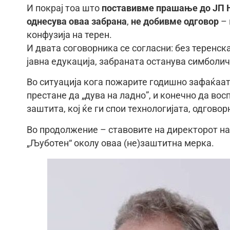
И покрај тоа што
поставивме прашање до ЈП Н
однесува оваа забрана
,
не добивме одговор
– 
конфузија на терен.
И двата соговорника се согласни: без теренск
јавна едукација, забраната останува симболи
Во ситуација кога пожарите годишно зафаќаа
престане да „дува на ладно”, и конечно да во
заштита, кој ќе ги спои технологијата, одговор
Во продолжение – ставовите на директорот н
„Љуботен“ околу оваа (не)заштитна мерка.