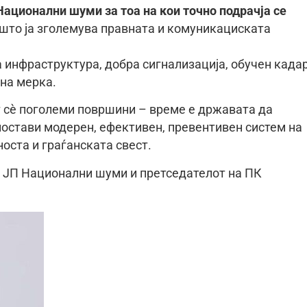
ационални шуми за тоа на кои точно подрачја се
што ја зголемува правната и комуникациската
а инфраструктура, добра сигнализација, обучен кадар
чна мерка.
т сè поголеми површини – време е државата да
спостави модерен, ефективен, превентивен систем на
носта и граѓанската свест.
а ЈП Национални шуми и претседателот на ПК