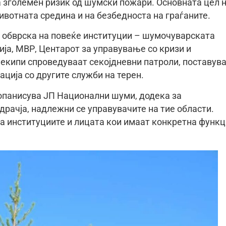
а зголемен ризик од шумски пожари. Основната цел 
ивотната средина и на безбедноста на граѓаните.
 обврска на повеќе институции – шумочуварската
ја, МВР, Центарот за управување со кризи и
екипи спроведуваат секојдневни патроли, поставув
ција со другите служби на терен.
топанисува ЈП Национални шуми, додека за
драчја, надлежни се управувачите на тие области.
а институциите и лицата кои имаат конкретна функц