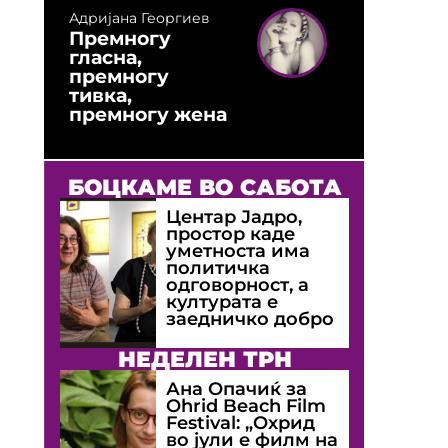
Адријана Георгиев
Премногу
гласна,
премногу
тивка,
премногу жена
БОЦКАМЕ ВО САБОТА
Центар Јадро,
простор каде
уметноста има
политичка
одговорност, а
културата е
заедничко добро
НЕДЕЛЕН ТРН
Ана Опачиќ за
Оhrid Beach Film
Festival: „Охрид
во јули е филм на