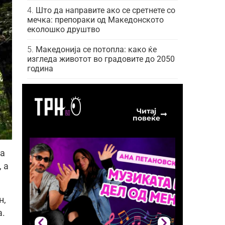
Што да направите ако се сретнете со
мечка: препораки од Македонското
еколошко друштво
Македонија се потопла: како ќе
изгледа животот во градовите до 2050
година
Читај
повеќе
ва
 а
н,
а.