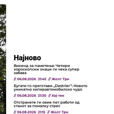
Најново
Викенд за паметење: Четири
хороскопски знаци ги чека супер
забава
//
06.08.2026
21:45
//
Жолт Трн
Бугати го претстави „Destrier“: Новото
уникатно хиперавтомобилско чудо
//
06.08.2026
21:30
//
Хај-тек
Отстранете ги овие пет работи од
станот за помалку стрес
//
06.08.2026
21:15
//
Жолт Трн