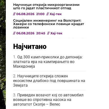
Научници открија микроорганизми
што го јадат пластичниот отпад
//
06.08.2026
21:00
//
Хај-тек
Социјален инженеринг на Волстрит:
Хакери со телефонски повици крадат
лозинки
//
06.08.2026
20:45
//
Хај-тек
Најчитано
Од 300 камп-приколки до депонија:
златната ера на кампирањето во
Македонија
Научниците открија сложен
екосистем длабоко под површината на
Земјата
Приведен возачот кој со автомобил
возеше во спротивна насока на
автопатот Скопје – Велес