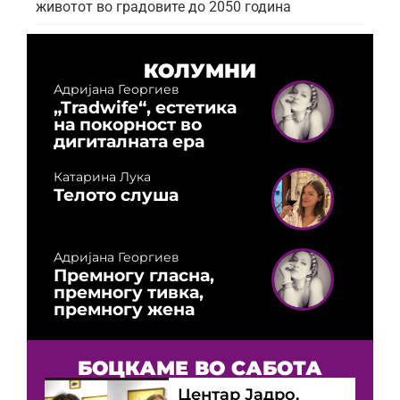
животот во градовите до 2050 година
КОЛУМНИ
Адријана Георгиев
„Tradwife“, естетика
на покорност во
дигиталната ера
Катарина Лука
Телото слуша
Адријана Георгиев
Премногу гласна,
премногу тивка,
премногу жена
БОЦКАМЕ ВО САБОТА
Центар Јадро,