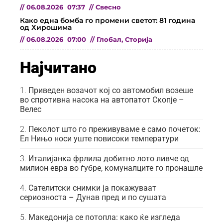
//
06.08.2026
07:37
//
Свесно
Како една бомба го промени светот: 81 година
од Хирошима
//
06.08.2026
07:00
//
Глобал
,
Сторија
Најчитано
Приведен возачот кој со автомобил возеше
во спротивна насока на автопатот Скопје –
Велес
Пеколот што го преживуваме е само почеток:
Ел Нињо носи уште повисоки температури
Италијанка фрлила добитно лото ливче од
милион евра во ѓубре, комуналците го пронашле
Сателитски снимки ја покажуваат
сериозноста – Дунав пред и по сушата
Македонија се потопла: како ќе изгледа