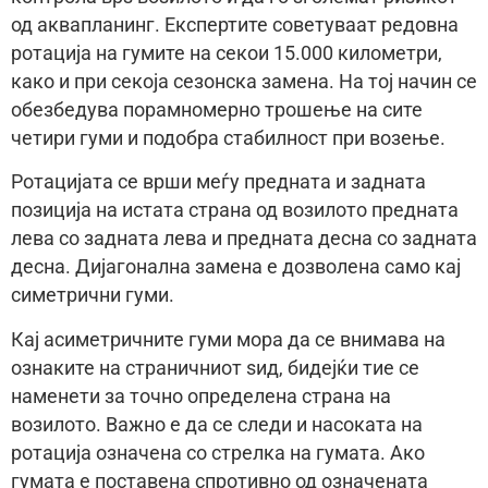
од аквапланинг. Експертите советуваат редовна
ротација на гумите на секои 15.000 километри,
како и при секоја сезонска замена. На тој начин се
обезбедува порамномерно трошење на сите
четири гуми и подобра стабилност при возење.
Ротацијата се врши меѓу предната и задната
позиција на истата страна од возилото предната
лева со задната лева и предната десна со задната
десна. Дијагонална замена е дозволена само кај
симетрични гуми.
Кај асиметричните гуми мора да се внимава на
ознаките на страничниот ѕид, бидејќи тие се
наменети за точно определена страна на
возилото. Важно е да се следи и насоката на
ротација означена со стрелка на гумата. Ако
гумата е поставена спротивно од означената