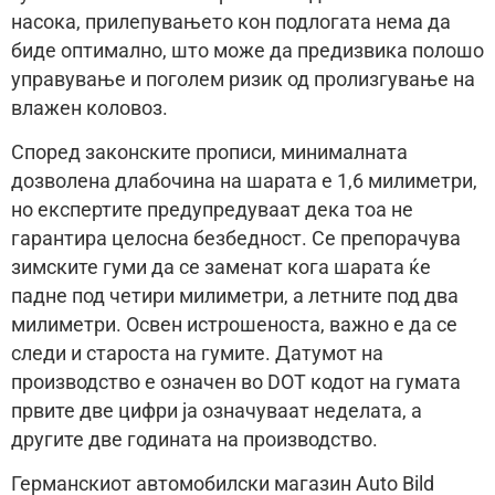
насока, прилепувањето кон подлогата нема да
биде оптимално, што може да предизвика полошо
управување и поголем ризик од пролизгување на
влажен коловоз.
Според законските прописи, минималната
дозволена длабочина на шарата е 1,6 милиметри,
но експертите предупредуваат дека тоа не
гарантира целосна безбедност. Се препорачува
зимските гуми да се заменат кога шарата ќе
падне под четири милиметри, а летните под два
милиметри. Освен истрошеноста, важно е да се
следи и староста на гумите. Датумот на
производство е означен во DOT кодот на гумата
првите две цифри ја означуваат неделата, а
другите две годината на производство.
Германскиот автомобилски магазин Auto Bild