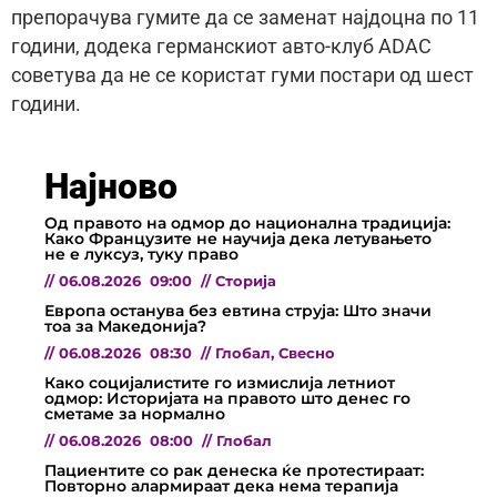
препорачува гумите да се заменат најдоцна по 11
години, додека германскиот авто-клуб ADAC
советува да не се користат гуми постари од шест
години.
Најново
Од правото на одмор до национална традиција:
Како Французите не научија дека летувањето
не е луксуз, туку право
//
06.08.2026
09:00
//
Сторија
Европа останува без евтина струја: Што значи
тоа за Македонија?
//
06.08.2026
08:30
//
Глобал
,
Свесно
Како социјалистите го измислија летниот
одмор: Историјата на правото што денес го
сметаме за нормално
//
06.08.2026
08:00
//
Глобал
Пациентите со рак денеска ќе протестираат:
Повторно алармираат дека нема терапија