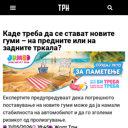
Каде треба да се стават новите
гуми – на предните или на
задните тркала?
Експертите предупредуваат дека погрешното
поставување на новите гуми може да ја намали
стабилноста на автомобилот и да го зголеми
ризикот од пролизгување.
11/05/2026
18:45
Жолт Трн