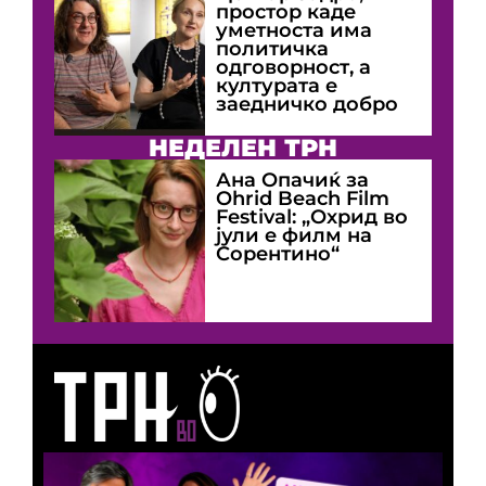
простор каде
уметноста има
политичка
одговорност, а
културата е
заедничко добро
НЕДЕЛЕН ТРН
Ана Опачиќ за
Оhrid Beach Film
Festival: „Охрид во
јули е филм на
Сорентино“