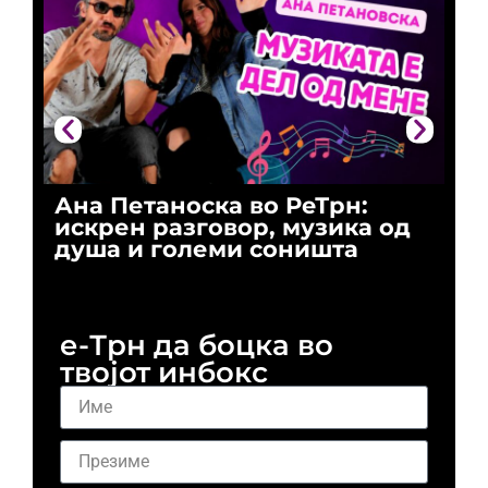
Ана Петаноска во РеТрн:
Ри
искрен разговор, музика од
го
душа и големи соништа
За
и 
е-Трн да боцка во
твојот инбокс