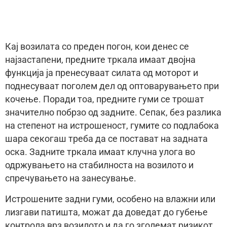
Кај возилата со преден погон, кои денес се
најзастапени, предните тркала имаат двојна
функција ја пренесуваат силата од моторот и
поднесуваат поголем дел од оптоварувањето при
кочење. Поради тоа, предните гуми се трошат
значително побрзо од задните. Сепак, без разлика
на степенот на истрошеност, гумите со подлабока
шара секогаш треба да се постават на задната
оска. Задните тркала имаат клучна улога во
одржувањето на стабилноста на возилото и
спречувањето на занесување.
Истрошените задни гуми, особено на влажни или
лизгави патишта, можат да доведат до губење
контрола врз возилото и да го зголемат ризикот