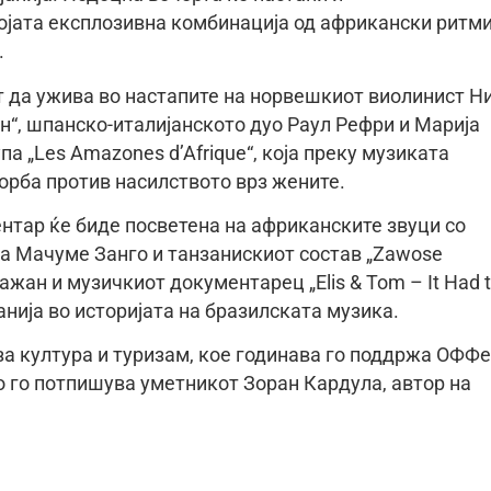
ојата експлозивна комбинација од африкански ритми
.
т да ужива во настапите на норвешкиот виолинист Н
н“, шпанско-италијанското дуо Раул Рефри и Марија
а „Les Amazones d’Afrique“, која преку музиката
орба против насилството врз жените.
нтар ќе биде посветена на африканските звуци со
а Мачуме Занго и танзанискиот состав „Zawose
ажан и музичкиот документарец „Elis & Tom – It Had 
данија во историјата на бразилската музика.
а култура и туризам, кое годинава го поддржа ОФФе
о го потпишува уметникот Зоран Кардула, автор на