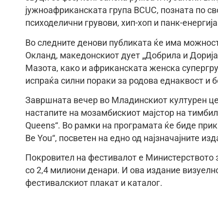
јужноафриканската група BCUC, позната по св
психоделични грувови, хип-хоп и панк-енергија
Во следните денови публиката ќе има можнос
Окланд, македонскиот дует „Добрила и Дорија
Мазота, како и африканската женска супергруп
испраќа силни пораки за родова еднаквост и б
Завршната вечер во Младинскиот културен це
настапите на мозамбискиот мајстор на тимбил
Queens“. Во рамки на програмата ќе биде прик
Be You“, посветен на едно од најзначајните из
Покровител на фестивалот е Министерството з
со 2,4 милиони денари. И ова издание визуелн
фестивалскиот плакат и каталог.