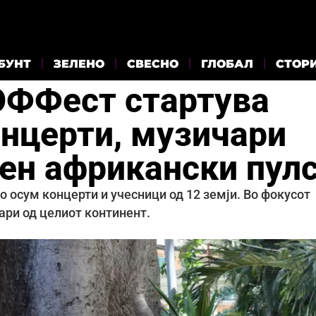
БУНТ
ЗЕЛЕНО
СВЕСНО
ГЛОБАЛ
СТОР
 ОФФест стартува
онцерти, музичари
лен африкански пул
 осум концерти и учесници од 12 земји. Во фокусот
ари од целиот континент.