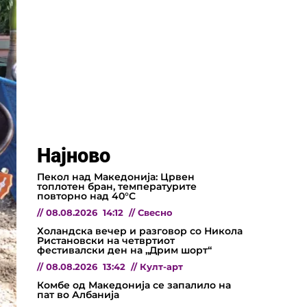
Најново
Пекол над Македонија: Црвен
топлотен бран, температурите
повторно над 40°C
//
08.08.2026
14:12
//
Свесно
Холандска вечер и разговор со Никола
Ристановски на четвртиот
фестивалски ден на „Дрим шорт“
//
08.08.2026
13:42
//
Култ-арт
Комбе од Македонија се запалило на
пат во Албанија