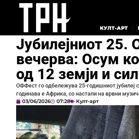
КУЛТ-АРТ
Јубилејниот 25.
вечерва: Осум к
од 12 земји и си
ОФФест го одбележува 25-годишниот јубилеј со
годинава е Африка, со настапи на врвни музич
03/06/2026
07:28
Култ-арт