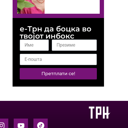
е-Трн да боцка во
твојот инбокс
Претплати се!