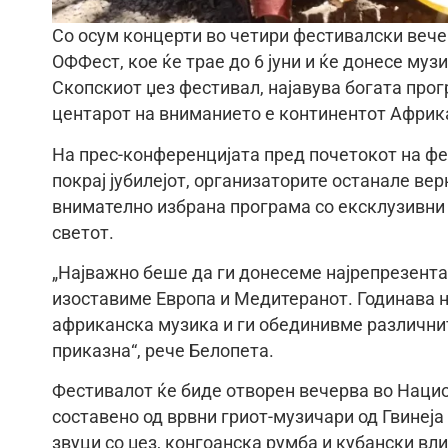
Со осум концерти во четири фестивалски вечер
ОФФест, кое ќе трае до 6 јуни и ќе донесе муз
Скопскиот џез фестивал, најавува богата прог
центарот на вниманието е континентот Африк
На прес-конференцијата пред почетокот на фе
покрај јубилејот, организаторите останале ве
внимателно избрана програма со ексклузивни 
светот.
„Најважно беше да ги донесеме најрепрезента
изоставиме Европа и Медитеранот. Годинава 
африканска музика и ги обединивме различни
приказна“, рече Белопета.
Фестивалот ќе биде отворен вечерва во Национа
составено од врвни гриот-музичари од Гвинеја
звуци со џез, конгоанска румба и кубански вли