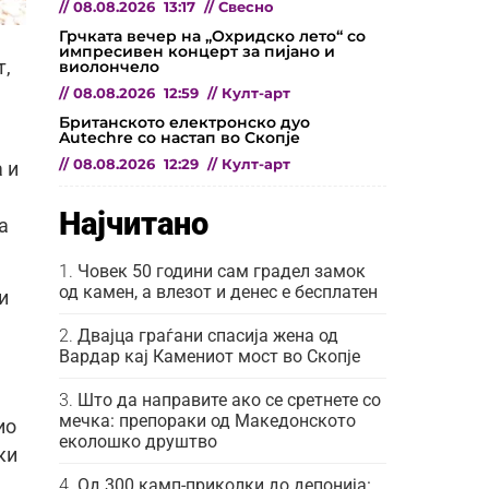
//
08.08.2026
13:17
//
Свесно
Грчката вечер на „Охридско лето“ со
импресивен концерт за пијано и
виолончело
т,
//
08.08.2026
12:59
//
Култ-арт
Британското електронско дуо
Autechre со настап во Скопје
//
08.08.2026
12:29
//
Култ-арт
 и
Најчитано
а
Човек 50 години сам градел замок
од камен, а влезот и денес е бесплатен
и
Двајца граѓани спасија жена од
Вардар кај Камениот мост во Скопје
Што да направите ако се сретнете со
мечка: препораки од Македонското
ио
еколошко друштво
ки
Од 300 камп-приколки до депонија: