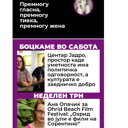
Премногу
гласна,
премногу
тивка,
премногу жена
БОЦКАМЕ ВО САБОТА
Центар Јадро,
простор каде
уметноста има
политичка
одговорност, а
културата е
заедничко добро
НЕДЕЛЕН ТРН
Ана Опачиќ за
Оhrid Beach Film
Festival: „Охрид
во јули е филм на
Сорентино“