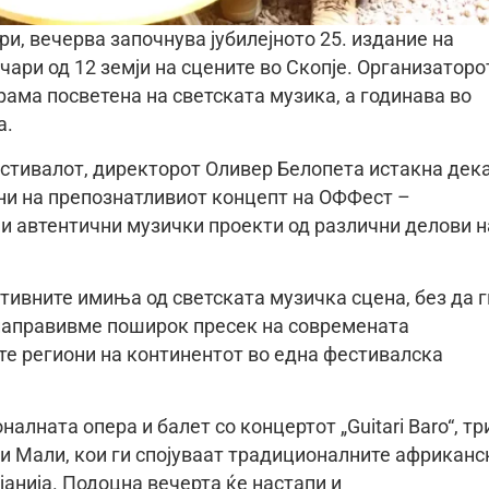
и, вечерва започнува јубилејното 25. издание на
ичари од 12 земји на сцените во Скопје. Организаторо
рама посветена на светската музика, а годинава во
а.
стивалот, директорот Оливер Белопета истакна дека
рни на препознатливиот концепт на ОФФест –
и автентични музички проекти од различни делови н
тивните имиња од светската музичка сцена, без да г
направивме поширок пресек на современата
те региони на континентот во една фестивалска
лната опера и балет со концертот „Guitari Baro“, тр
 и Мали, кои ги спојуваат традиционалните африканс
јанија. Подоцна вечерта ќе настапи и