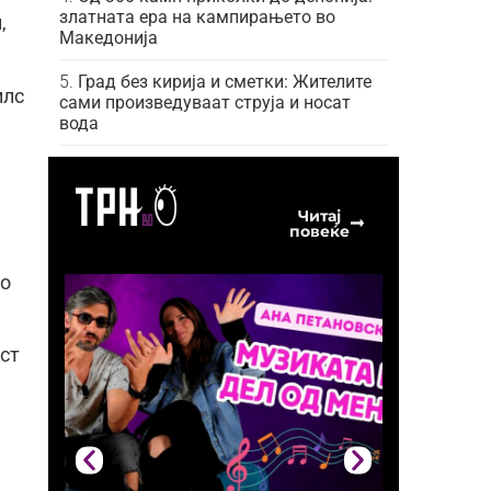
златната ера на кампирањето во
,
Македонија
Град без кирија и сметки: Жителите
илс
сами произведуваат струја и носат
вода
Читај
повеќе
to
ст