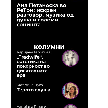
Ана Петаноска во
Ристо 
РеТрн: искрен
(Арханг
разговор, музика од
години
душа и големи
студио:
соништа
музика,
оловни
КОЛУМНИ
Адријана Георгиев
„Tradwife“,
естетика на
покорност во
дигиталната
ера
Катарина Лука
Телото слуша
Адријана Георгиев