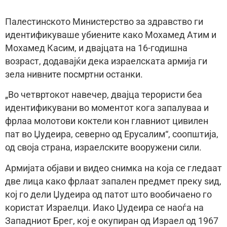
Палестинското Министерство за здравство ги
идентификуваше убиените како Мохамед Атим и
Мохамед Касим, и двајцата на 16-годишна
возраст, додавајќи дека израелската армија ги
зела нивните посмртни останки.
„Во четвртокот навечер, двајца терористи беа
идентификувани во моментот кога запалуваа и
фрлаа молотови коктели кон главниот цивилен
пат во Џудеира, северно од Ерусалим“, соопштија,
од своја страна, израелските вооружени сили.
Армијата објави и видео снимка на која се гледаат
две лица како фрлаат запален предмет преку ѕид,
кој го дели Џудеира од патот што вообичаено го
користат Израелци. Иако Џудеира се наоѓа на
Западниот Брег, кој е окупиран од Израел од 1967