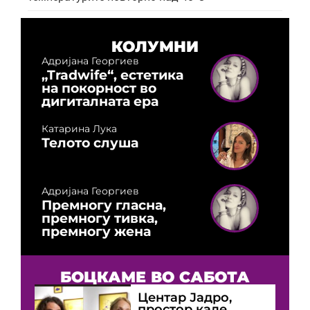
КОЛУМНИ
Адријана Георгиев
„Tradwife“, естетика
на покорност во
дигиталната ера
Катарина Лука
Телото слуша
Адријана Георгиев
Премногу гласна,
премногу тивка,
премногу жена
БОЦКАМЕ ВО САБОТА
Центар Јадро,
простор каде