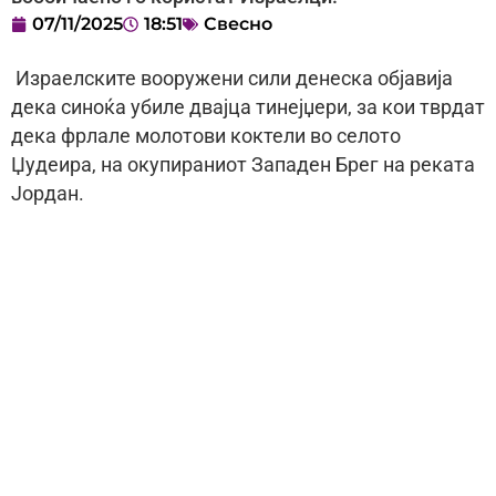
07/11/2025
18:51
Свесно
Израелските вооружени сили денеска објавија
дека синоќа убиле двајца тинејџери, за кои тврдат
дека фрлале молотови коктели во селото
Џудеира, на окупираниот Западен Брег на реката
Јордан.