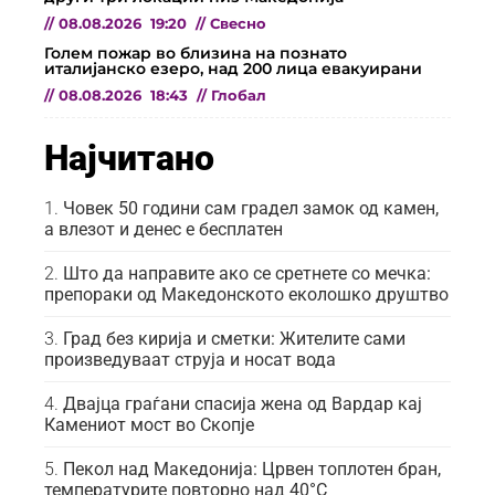
//
08.08.2026
19:20
//
Свесно
Голем пожар во близина на познато
италијанско езеро, над 200 лица евакуирани
//
08.08.2026
18:43
//
Глобал
Најчитано
Човек 50 години сам градел замок од камен,
а влезот и денес е бесплатен
Што да направите ако се сретнете со мечка:
препораки од Македонското еколошко друштво
Град без кирија и сметки: Жителите сами
произведуваат струја и носат вода
Двајца граѓани спасија жена од Вардар кај
Камениот мост во Скопје
Пекол над Македонија: Црвен топлотен бран,
температурите повторно над 40°C