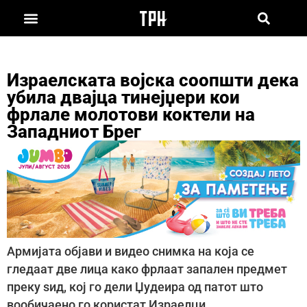
Израелската војска соопшти дека
убила двајца тинејџери кои
фрлале молотови коктели на
Западниот Брег
Армијата објави и видео снимка на која се
гледаат две лица како фрлаат запален предмет
преку ѕид, кој го дели Џудеира од патот што
вообичаено го користат Израелци.