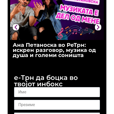
Ана Петаноска во РеТрн:
Ри
искрен разговор, музика од
го
душа и големи соништа
За
и 
е-Трн да боцка во
твојот инбокс