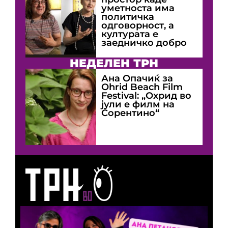
уметноста има
политичка
одговорност, а
културата е
заедничко добро
НЕДЕЛЕН ТРН
Ана Опачиќ за
Оhrid Beach Film
Festival: „Охрид во
јули е филм на
Сорентино“