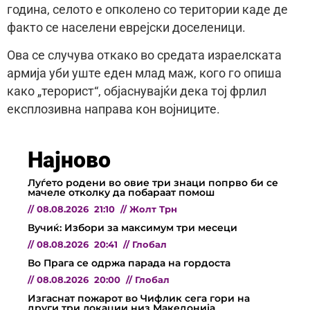
година, селото е опколено со територии каде де
факто се населени еврејски доселеници.
Ова се случува откако во средата израелската
армија уби уште еден млад маж, кого го опиша
како „терорист“, објаснувајќи дека тој фрлил
експлозивна направа кон војниците.
Најново
Луѓето родени во овие три знаци попрво би се
мачеле отколку да побараат помош
//
08.08.2026
21:10
//
Жолт Трн
Вучиќ: Избори за максимум три месеци
//
08.08.2026
20:41
//
Глобал
Во Прага се одржа парада на гордоста
//
08.08.2026
20:00
//
Глобал
Изгаснат пожарот во Чифлик сега гори на
други три локации низ Македонија