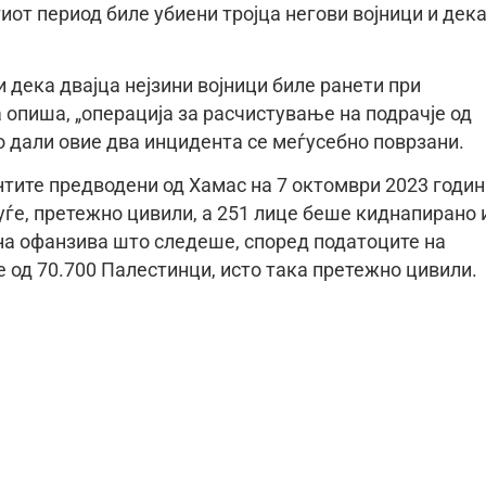
тиот период биле убиени тројца негови војници и дек
дека двајца нејзини војници биле ранети при
а опиша, „операција за расчистување на подрачје од
о дали овие два инцидента се меѓусебно поврзани.
нтите предводени од Хамас на 7 октомври 2023 годин
луѓе, претежно цивили, а 251 лице беше киднапирано 
ена офанзива што следеше, според податоците на
е од 70.700 Палестинци, исто така претежно цивили.