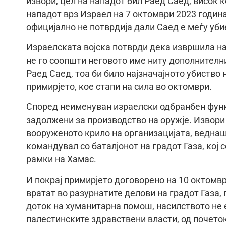
извори, цел на нападот бил Раед Саед, висок 
нападот врз Израел на 7 октомври 2023 година
официјално не потврдија дали Саед е меѓу уби
Израелската војска потврди дека извршила нап
не го соопшти неговото име ниту дополнителни
Раед Саед, тоа би било најзначајното убиство
примирјето, кое стапи на сила во октомври.
Според неименуван израелски одбранбен функ
задолжени за производство на оружје. Извори
вооруженото крило на организацијата, веднаш
командувал со баталјонот на градот Газа, кој 
рамки на Хамас.
И покрај примирјето договорено на 10 октомв
вратат во разурнатите делови на градот Газа,
доток на хуманитарна помош, насилството не 
палестинските здравствени власти, од почеток