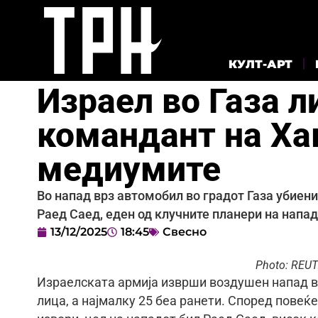
КУЛТ-АРТ
Израел во Газа 
командант на Хам
медиумите
Во напад врз автомобил во градот Газа убиени 
Раед Саед, еден од клучните планери на напад
13/12/2025
18:45
Свесно
Photo: REU
Израелската армија изврши воздушен напад вр
лица, а најмалку 25 беа ранети. Според повеќ