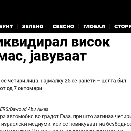
БУНТ
ЗЕЛЕНО
СВЕСНО
ГЛОБАЛ
СТОР
ликвидирал висок
ас, јавуваат
се четири лица, најмалку 25 се ранети – целта бил
от од 7 октомври
TERS/Dawoud Abu Alkas
з автомобил во градот Газа, при што загинаа четир
е израелски медиуми, кои се повикуваат на безбедно