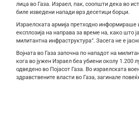
лица во Газа. Израел, пак, соопшти дека во ис
биле изведени напади врз десетици борци.
Израелската армија претходно информираше и 
експлозија на направa за време на, како што ј
милитантна инфраструктура“. Засега не е јасн
Војната во Газа започна по нападот на милита
кога во јужен Израел беа убиени околу 1.200 
одведено во Појасот Газа. Во израелската во
здравствените власти во Газа, загинале повеќ