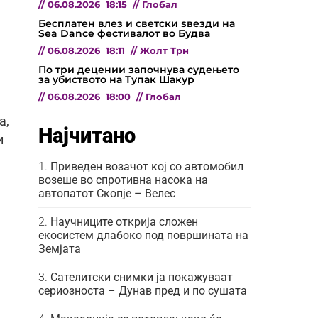
//
06.08.2026
18:15
//
Глобал
а
Бесплатен влез и светски ѕвезди на
Sea Dance фестивалот во Будва
//
06.08.2026
18:11
//
Жолт Трн
По три децении започнува судењето
за убиството на Тупак Шакур
//
06.08.2026
18:00
//
Глобал
а,
Најчитано
и
Приведен возачот кој со автомобил
возеше во спротивна насока на
автопатот Скопје – Велес
Научниците открија сложен
екосистем длабоко под површината на
Земјата
Сателитски снимки ја покажуваат
сериозноста – Дунав пред и по сушата