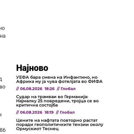
но
 на
Најново
УЕФА бара смена на Инфантино, но
д
Африка му ја чува фотелјата во ФИФА
 во
//
06.08.2026
18:26
//
Глобал
Судар на трамваи во Германија:
Најмалку 25 повредени, тројца се во
критична состојба
//
06.08.2026
18:19
//
Глобал
н
Цените на нафтата повторно растат
поради геополитичките тензии околу
Ормускиот Теснец
386