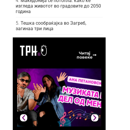
Македонија се потопла: како ќе
изгледа животот во градовите до 2050
година
Тешка сообраќајка во Загреб,
загинаа три лица
Читај
повеќе