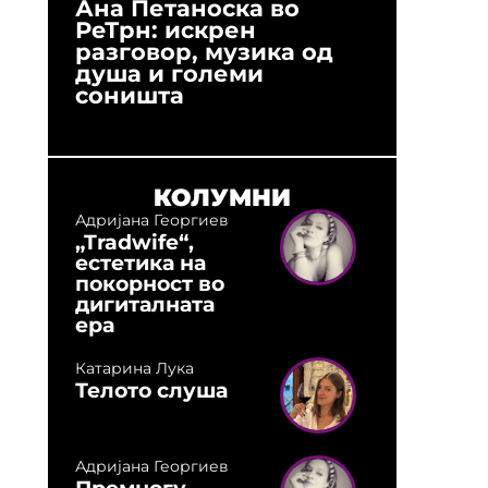
Ана Петаноска во
Ристо 
РеТрн: искрен
(Арханг
разговор, музика од
години
душа и големи
студио:
соништа
музика,
оловни
КОЛУМНИ
Адријана Георгиев
„Tradwife“,
естетика на
покорност во
дигиталната
ера
Катарина Лука
Телото слуша
Адријана Георгиев
Премногу