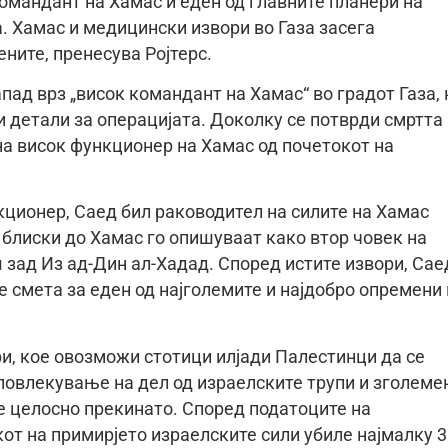
командант на Хамас и еден од главните планери на
. Хамас и медицински извори во Газа засега
ените, пренесува Ројтерс.
ад врз „висок командант на Хамас“ во градот Газа, 
 детали за операцијата. Доколку се потврди смртта
 на висок функционер на Хамас од почетокот на
ционер, Саед бил раководител на силите на Хамас
 блиски до Хамас го опишуваат како втор човек на
 зад Из ад-Дин ал-Хадад. Според истите извори, Сае
се смета за еден од најголемите и најдобро опремени
ри, кое овозможи стотици илјади Палестинци да се
 повлекување на дел од израелските трупи и зголеме
е целосно прекинато. Според податоците на
от на примирјето израелските сили убиле најмалку 