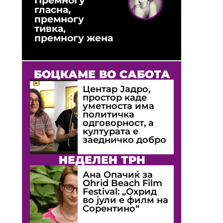
гласна,
премногу
тивка,
премногу жена
БОЦКАМЕ ВО САБОТА
Центар Јадро,
простор каде
уметноста има
политичка
одговорност, а
културата е
заедничко добро
НЕДЕЛЕН ТРН
Ана Опачиќ за
Оhrid Beach Film
Festival: „Охрид
во јули е филм на
Сорентино“