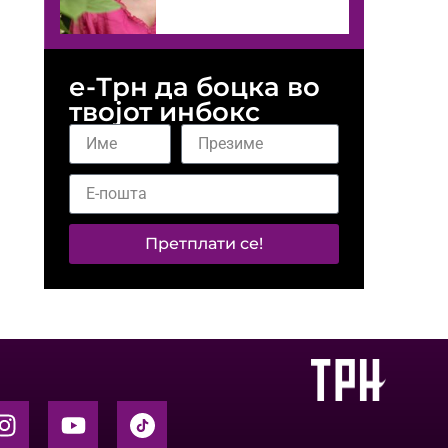
е-Трн да боцка во
твојот инбокс
Претплати се!