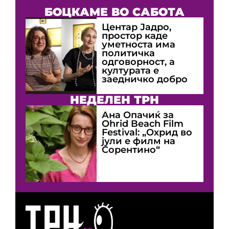
БОЦКАМЕ ВО САБОТА
Центар Јадро,
простор каде
уметноста има
политичка
одговорност, а
културата е
заедничко добро
НЕДЕЛЕН ТРН
Ана Опачиќ за
Оhrid Beach Film
Festival: „Охрид во
јули е филм на
Сорентино“