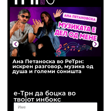
Ана Петаноска во РеТрн:
Ри
искрен разговор, музика од
го
душа и големи соништа
За
и 
е-Трн да боцка во
твојот инбокс