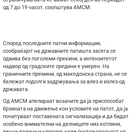
од 7 до 19 часот, соопштува АМСМ.
Според последните патни информации,
сообраќајот на државните патишта засега се
одвива без поголеми прекини, а интензитетот
надвор од градските средини е умерен. На
граничните премини, од македонска страна, не се
бележат подолги задржувања за влез и излез од
државата.
Од АМСМ апелираат возачите да ја приспособат
брзината на движење кон условите на патот, да ја
почитуваат поставената сигнализација и да бидат
особено внимателни на делниците низ котлини,
речни долини и клисури, каде постои опасност од