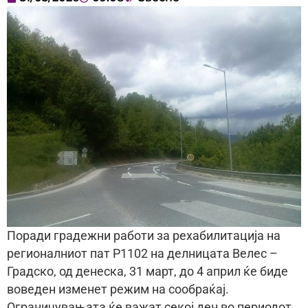
Поради градежни работи за рехабилитација на
регионалниот пат Р1102 на делницата Велес –
Градско, од денеска, 31 март, до 4 април ќе биде
воведен изменет режим на сообраќај.
Ограничувањата ќе важат секој ден во периодот