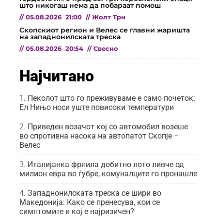
што никогаш нема да побараат помош
//
05.08.2026
21:00
//
Жолт Трн
Скопскиот регион и Велес се главни жаришта
на западнонилската треска
//
05.08.2026
20:54
//
Свесно
Најчитано
Пеколот што го преживуваме е само почеток:
Ел Нињо носи уште повисоки температури
Приведен возачот кој со автомобил возеше
во спротивна насока на автопатот Скопје –
Велес
Италијанка фрлила добитно лото ливче од
милион евра во ѓубре, комуналците го пронашле
Западнонилската треска се шири во
Македонија: Како се пренесува, кои се
симптомите и кој е најризичен?