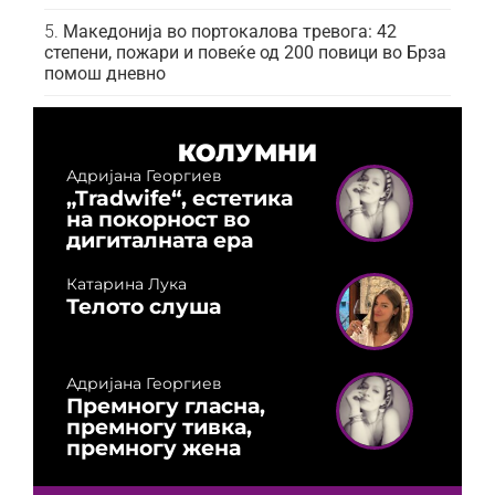
Македонија во портокалова тревога: 42
степени, пожари и повеќе од 200 повици во Брза
помош дневно
КОЛУМНИ
Адријана Георгиев
„Tradwife“, естетика
на покорност во
дигиталната ера
Катарина Лука
Телото слуша
Адријана Георгиев
Премногу гласна,
премногу тивка,
премногу жена