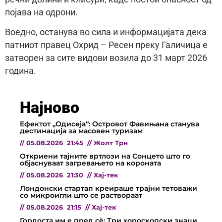
појава на одрони.
Воедно, останува во сила и информацијата дека
патниот правец Охрид – Ресен преку Галичица е
затворен за сите видови возила до 31 март 2026
година.
Најново
Ефектот „Одисеја“: Островот Фавињана станува
дестинација за масовен туризам
//
05.08.2026
21:45
//
Жолт Трн
Откриени тајните вртлози на Сонцето што го
објаснуваат загревањето на короната
//
05.08.2026
21:30
//
Хај-тек
Лондонски стартап креираше трајни тетоважи
со микроигли што се раствораат
//
05.08.2026
21:15
//
Хај-тек
Гордоста им е пред сѐ: Три хороскопски знаци