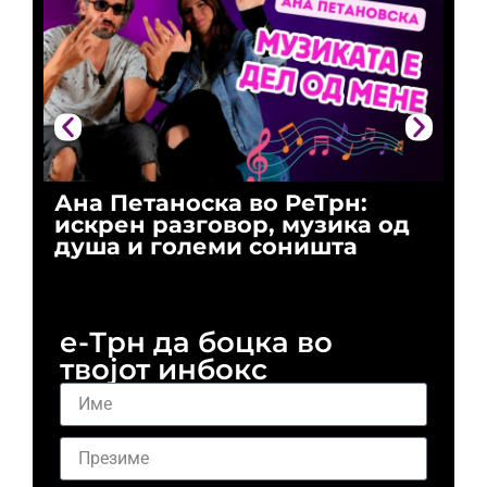
Ана Петаноска во РеТрн:
Ри
искрен разговор, музика од
го
душа и големи соништа
За
и 
е-Трн да боцка во
твојот инбокс