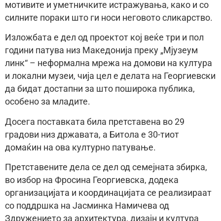
мотивите и уметничките истражувања, како и со
силните пораки што ги носи неговото сликарство.
Изложбата е дел од проектот кој веќе три и пол
години патува низ Македонија преку „Мјузеум
линк“ – неформална мрежа на домови на култура
и локални музеи, чија цел е делата на Георгиевски
да бидат достапни за што поширока публика,
особено за младите.
Досега поставката била претставена во 29
градови низ државата, а Битола е 30-тиот
домаќин на ова културно патување.
Претставените дела се дел од семејната збирка,
во избор на Фросина Георгиевска, додека
организацијата и координацијата се реализираат
со поддршка на Јасминка Намичева од
Здружението за архитектура, дизајн и култура