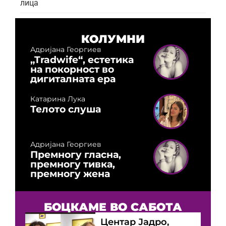
лица
КОЛУМНИ
Адријана Георгиев
„Tradwife“, естетика
на покорност во
дигиталната ера
Катарина Лука
Телото слуша
Адријана Георгиев
Премногу гласна,
премногу тивка,
премногу жена
БОЦКАМЕ ВО САБОТА
Центар Јадро,