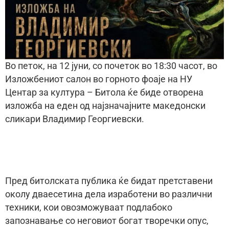
Во петок, на 12 јуни, со почеток во 18:30 часот, во
Изложбениот салон во горното фоаје на НУ
Центар за култура – Битола ќе биде отворена
изложба на еден од најзначајните македонски
сликари Владимир Георгиевски.
Пред битолската публика ќе бидат претставени
околу дваесетина дела изработени во различни
техники, кои овозможуваат подлабоко
запознавање со неговиот богат творечки опус,