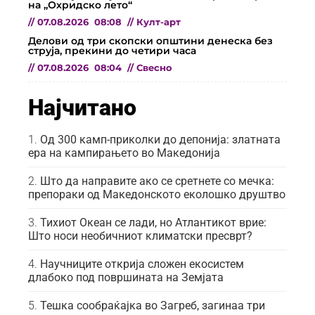
на „Охридско лето“
//
07.08.2026
08:08
//
Култ-арт
Делови од три скопски општини денеска без
струја, прекини до четири часа
//
07.08.2026
08:04
//
Свесно
Најчитано
Од 300 камп-приколки до депонија: златната
ера на кампирањето во Македонија
Што да направите ако се сретнете со мечка:
препораки од Македонското еколошко друштво
Тихиот Океан се лади, но Атлантикот врие:
Што носи необичниот климатски пресврт?
Научниците открија сложен екосистем
длабоко под површината на Земјата
Тешка сообраќајка во Загреб, загинаа три