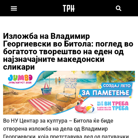
Изложба на Владимир
Георгиевски во Битола: поглед во
богатото творештво на еден од
најзначајните македонски
сликари
Во НУ Центар за култура – Битола ќе биде
отворена изложба на дела од Владимир
Георгиевски, која претставува дел од патувачки