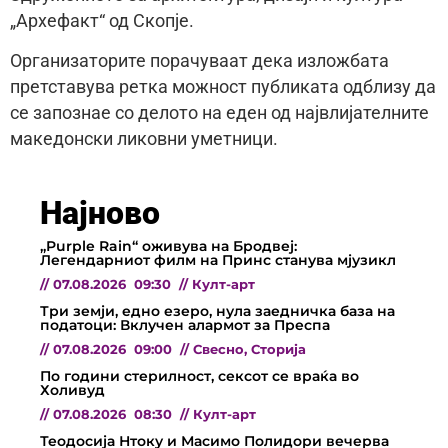
„Архефакт“ од Скопје.
Организаторите порачуваат дека изложбата
претставува ретка можност публиката одблизу да
се запознае со делото на еден од највлијателните
македонски ликовни уметници.
Најново
„Purple Rain“ оживува на Бродвеј:
Легендарниот филм на Принс станува мјузикл
//
07.08.2026
09:30
//
Култ-арт
Три земји, едно езеро, нула заедничка база на
податоци: Вклучен алармот за Преспа
//
07.08.2026
09:00
//
Свесно
,
Сторија
По години стерилност, сексот се враќа во
Холивуд
//
07.08.2026
08:30
//
Култ-арт
Теодосија Нтоку и Масимо Полидори вечерва