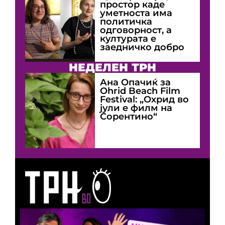
простор каде
уметноста има
политичка
одговорност, а
културата е
заедничко добро
НЕДЕЛЕН ТРН
Ана Опачиќ за
Оhrid Beach Film
Festival: „Охрид во
јули е филм на
Сорентино“