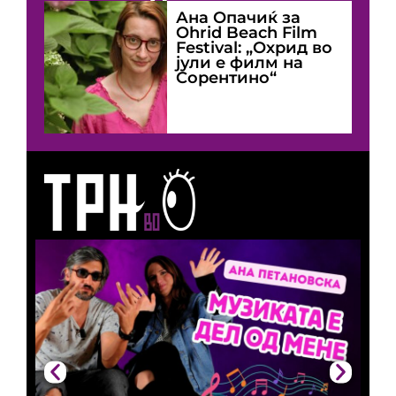
Ана Опачиќ за
Оhrid Beach Film
Festival: „Охрид во
јули е филм на
Сорентино“