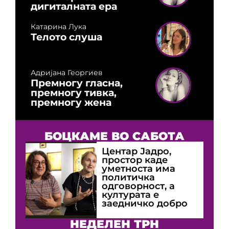
дигиталната ера
Катарина Лука
Телото слуша
Адријана Георгиев
Премногу гласна,
премногу тивка,
премногу жена
БОЦКАМЕ ВО САБОТА
Центар Јадро,
простор каде
уметноста има
политичка
одговорност, а
културата е
заедничко добро
НЕДЕЛЕН ТРН