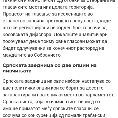
технички и логистички подготовки за отворање на
гласачките места низ целата територија.
Процесот на гласање за иселениците во
странство започна претходно преку пошта, каде
што се регистрирани рекорден број гласачи од
косовската дијаспора. Локалните аналитичари
посочуваат дека токму овие гласови можат да
бидат одлучувачки за конечниот распоред на
мандатите во Собранието.
Српската заедница со две опции на
ливчињата
Српската заедница на овие избори настапува со
две политички опции кои се борат за десетте
загарантирани пратенички места во парламентот.
Српска листа, која во изминатиот период го
имаше приматот меѓу српските гласачи, се
соочува со конкуренција од помали граѓански