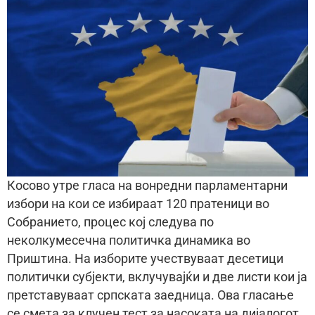
Косово утре гласа на вонредни парламентарни
избори на кои се избираат 120 пратеници во
Собранието, процес кој следува по
неколкумесечна политичка динамика во
Приштина. На изборите учествуваат десетици
политички субјекти, вклучувајќи и две листи кои ја
претставуваат српската заедница. Ова гласање
се смета за клучен тест за насоката на дијалогот