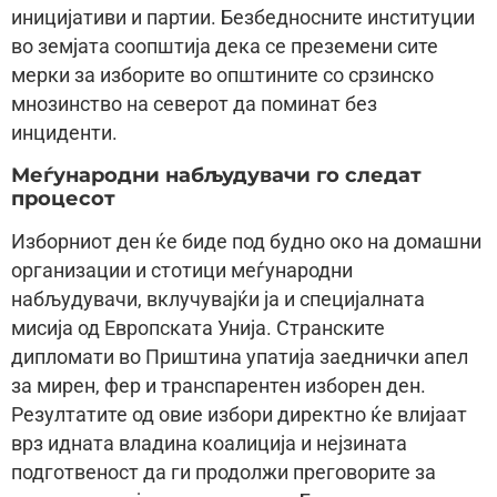
иницијативи и партии. Безбедносните институции
во земјата соопштија дека се преземени сите
мерки за изборите во општините со срзинско
мнозинство на северот да поминат без
инциденти.
Меѓународни набљудувачи го следат
процесот
Изборниот ден ќе биде под будно око на домашни
организации и стотици меѓународни
набљудувачи, вклучувајќи ја и специјалната
мисија од Европската Унија. Странските
дипломати во Приштина упатија заеднички апел
за мирен, фер и транспарентен изборен ден.
Резултатите од овие избори директно ќе влијаат
врз идната владина коалиција и нејзината
подготвеност да ги продолжи преговорите за