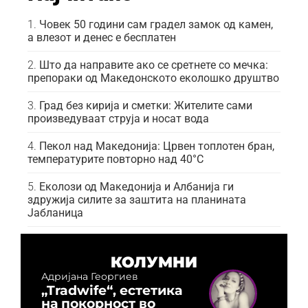
Човек 50 години сам градел замок од камен,
а влезот и денес е бесплатен
Што да направите ако се сретнете со мечка:
препораки од Македонското еколошко друштво
Град без кирија и сметки: Жителите сами
произведуваат струја и носат вода
Пекол над Македонија: Црвен топлотен бран,
температурите повторно над 40°C
Еколози од Македонија и Албанија ги
здружија силите за заштита на планината
Јабланица
КОЛУМНИ
Адријана Георгиев
„Tradwife“, естетика
на покорност во