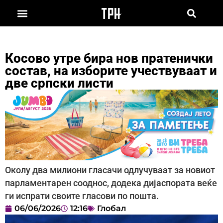
Косово утре бира нов пратенички
состав, на изборите учествуваат и
две српски листи
Околу два милиони гласачи одлучуваат за новиот
парламентарен сооднос, додека дијаспората веќе
ги испрати своите гласови по пошта.
06/06/2026
12:16
Глобал