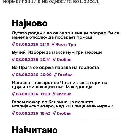
нормализација на односите во Брисел.
Најново
Луѓето родени во овие три знаци попрво би се
мачеле отколку да побараат помош
//
08.08.2026
21:10
//
Жолт Трн
Вучиќ: Избори за максимум три месеци
//
08.08.2026
20:41
//
Глобал
Во Прага се одржа парада на гордоста
//
08.08.2026
20:00
//
Глобал
Изгаснат пожарот во Чифлик сега гори на
други три локации низ Македонија
//
08.08.2026
19:20
//
Свесно
Голем пожар во близина на познато
италијанско езеро, над 200 лица евакуирани
//
08.08.2026
18:43
//
Глобал
Најчитано