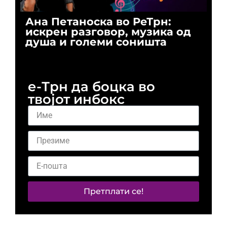
Ана Петаноска во РеТрн:
Ри
искрен разговор, музика од
го
душа и големи соништа
За
и 
е-Трн да боцка во
твојот инбокс
Претплати се!