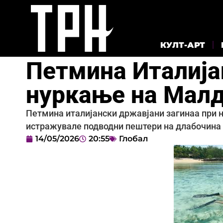
КУЛТ-АРТ
Петмина Италија
нуркање на Мал
Петмина италијански државјани загинаа при 
истражувале подводни пештери на длабочина 
14/05/2026
20:55
Глобал