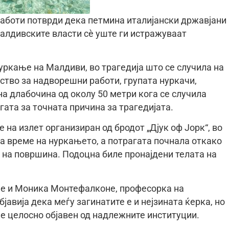
аботи потврди дека петмина италијански државјани
малдивските власти сè уште ги истражуваат
уркање на Малдиви, во трагедија што се случила на
ство за надворешни работи, групата нуркачи,
а длабочина од околу 50 метри кога се случила
гата за точната причина за трагедијата.
на излет организиран од бродот „Дјук оф Јорк“, во
за време на нуркањето, а потрагата почнала откако
а на површина. Подоцна биле пронајдени телата на
, е и Моника Монтефалконе, професорка на
авија дека меѓу загинатите е и нејзината ќерка, но
 е целосно објавен од надлежните институции.