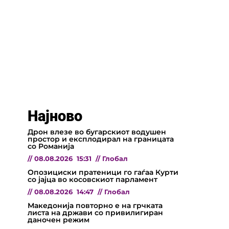
Најново
Дрон влезе во бугарскиот водушен
простор и експлодирал на границата
со Романија
//
08.08.2026
15:31
//
Глобал
Опозициски пратеници го гаѓаа Курти
со јајца во косовскиот парламент
//
08.08.2026
14:47
//
Глобал
Македонија повторно е на грчката
листа на држави со привилигиран
даночен режим