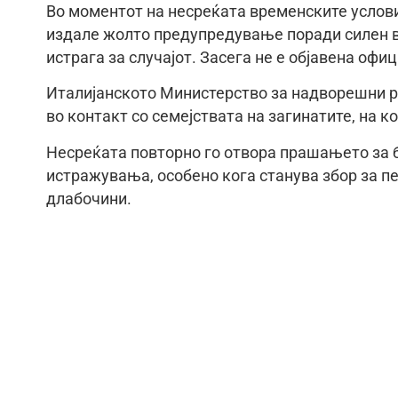
Во моментот на несреќата временските услов
издале жолто предупредување поради силен ве
истрага за случајот. Засега не е објавена офи
Италијанското Министерство за надворешни ра
во контакт со семејствата на загинатите, на 
Несреќата повторно го отвора прашањето за 
истражувања, особено кога станува збор за п
длабочини.