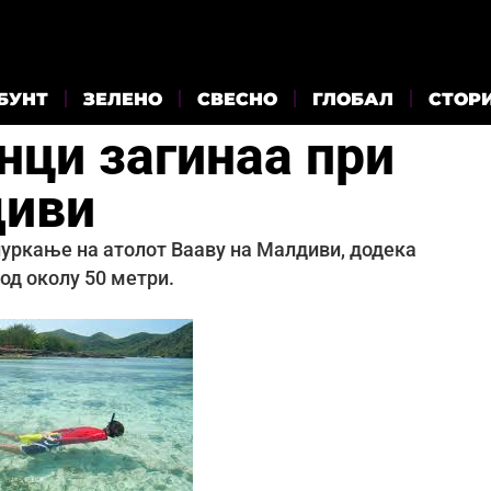
БУНТ
ЗЕЛЕНО
СВЕСНО
ГЛОБАЛ
СТОР
нци загинаа при
диви
нуркање на атолот Вааву на Малдиви, додека
од околу 50 метри.