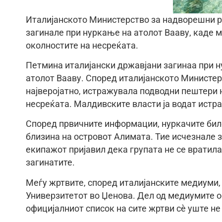
Италијанското Министерство за надворешни р
загинале при нуркање на атолот Вааву, каде 
околностите на несреќата.
Петмина италијански државјани загинаа при н
атолот Вааву. Според италијанското Министер
најверојатно, истражувала подводни пештери н
несреќата. Малдивските власти ја водат истра
Според првичните информации, нуркачите биле 
близина на островот Алимата. Тие исчезнале 
екипажот пријавил дека групата не се вратил
загинатите.
Меѓу жртвите, според италијанските медиуми
Универзитетот во Џенова. Дел од медиумите обј
официјалниот список на сите жртви сè уште не