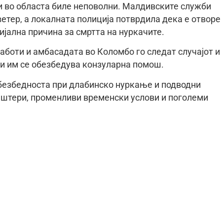
и во областа биле неповолни. Малдивските служби
тер, а локалната полиција потврдила дека е отвор
цијална причина за смртта на нуркачите.
боти и амбасадата во Коломбо го следат случајот и
кои им се обезбедува конзуларна помош.
безбедноста при длабинско нуркање и подводни
ештери, променливи временски услови и поголеми