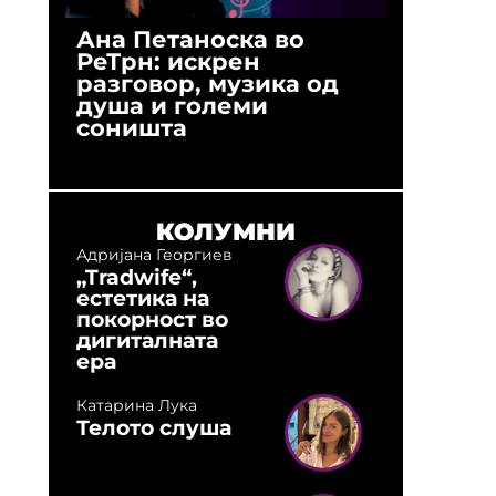
Ана Петаноска во
Ристо 
РеТрн: искрен
(Арханг
разговор, музика од
години
душа и големи
студио:
соништа
музика,
оловни
КОЛУМНИ
Адријана Георгиев
„Tradwife“,
естетика на
покорност во
дигиталната
ера
Катарина Лука
Телото слуша