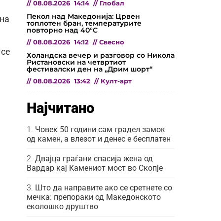
//
08.08.2026
14:14
//
Глобал
Пекол над Македонија: Црвен
ена
топлотен бран, температурите
повторно над 40°C
//
08.08.2026
14:12
//
Свесно
 се
Холандска вечер и разговор со Никола
Ристановски на четвртиот
фестивалски ден на „Дрим шорт“
//
08.08.2026
13:42
//
Култ-арт
Најчитано
Човек 50 години сам градел замок
од камен, а влезот и денес е бесплатен
Двајца граѓани спасија жена од
Вардар кај Камениот мост во Скопје
Што да направите ако се сретнете со
мечка: препораки од Македонското
еколошко друштво