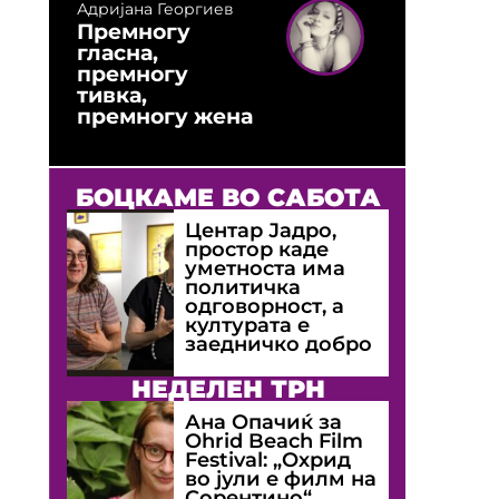
Адријана Георгиев
Премногу
гласна,
премногу
тивка,
премногу жена
БОЦКАМЕ ВО САБОТА
Центар Јадро,
простор каде
уметноста има
политичка
одговорност, а
културата е
заедничко добро
НЕДЕЛЕН ТРН
Ана Опачиќ за
Оhrid Beach Film
Festival: „Охрид
во јули е филм на
Сорентино“