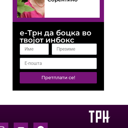
е-Трн да боцка во
твојот инбокс
Претплати се!