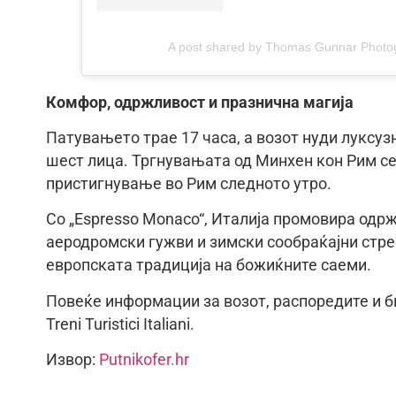
A post shared by Thomas Gunnar Photo
Комфор, одржливост и празнична магија
Патувањето трае 17 часа, а возот нуди луксуз
шест лица. Тргнувањата од Минхен кон Рим се 
пристигнување во Рим следното утро.
Со „Espresso Monaco“, Италија промовира одр
аеродромски гужви и зимски сообраќајни стре
европската традиција на божиќните саеми.
Повеќе информации за возот, распоредите и б
Treni Turistici Italiani.
Извор:
Putnikofer.hr