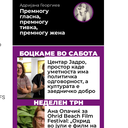
Адријана Георгиев
Премногу
гласна,
премногу
тивка,
премногу жена
о
БОЦКАМЕ ВО САБОТА
Центар Јадро,
простор каде
уметноста има
политичка
одговорност, а
културата е
заедничко добро
FS
НЕДЕЛЕН ТРН
Ана Опачиќ за
Оhrid Beach Film
Festival: „Охрид
во јули е филм на