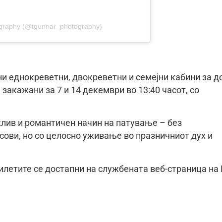
graphy (@tgunnar_photography)
ни еднокреветни, двокреветни и семејни кабини за д
закажани за 7 и 14 декември во 13:40 часот, со
жлив и романтичен начин на патување – без
сови, но со целосно уживање во празничниот дух и
илетите се достапни на службената веб-страница на 