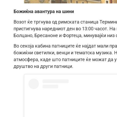
Божиќна авантура на шини
Возот ќе тргнува од римската станица Термини 
пристигнува наредниот ден во 13:00 часот. На 
Болцано, Бресаноне и Фортеца, минувајќи низ 
Во секоја кабина патниците ќе најдат мали пр
божиќни светилки, венци и тематска музика. Н
атмосфера, каде што патниците ќе можат да у
друштво на други патници.