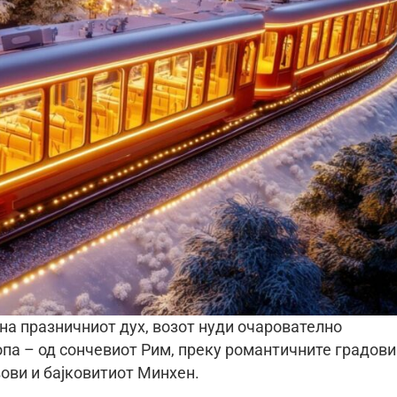
на празничниот дух, возот нуди очарователно
па – од сончевиот Рим, преку романтичните градови
вови и бајковитиот Минхен.