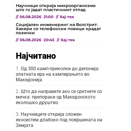
Научници открија микроорганизми
што го јадат пластичниот отпад
//
06.08.2026
21:00
//
Хај-тек
Социјален инженеринг на Волстрит:
Хакери со телефонски повици крадат
лозинки
//
06.08.2026
20:45
//
Хај-тек
Најчитано
Од 300 камп-приколки до депонија:
златната ера на кампирањето во
Македонија
Што да направите ако се сретнете со
мечка: препораки од Македонското
еколошко друштво
Научниците открија сложен
екосистем длабоко под површината на
Земјата