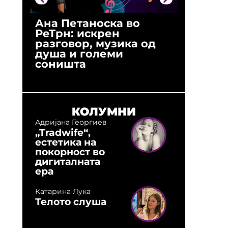
Ана Петаноска во
Ристо 
РеТрн: искрен
(Арханг
разговор, музика од
години
душа и големи
студио:
соништа
музика,
оловни
КОЛУМНИ
Адријана Георгиев
„Tradwife“,
естетика на
покорност во
дигиталната
ера
Катарина Лука
Телото слуша