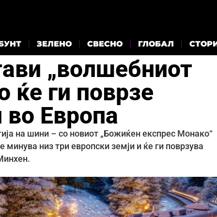
БУНТ
ЗЕЛЕНО
СВЕСНО
ГЛОБАЛ
СТОР
стави „волшебниот
 ќе ги поврзе
 во Европа
гија на шини – со новиот „Божиќен експрес Монако“
е минува низ три европски земји и ќе ги поврзува
Минхен.