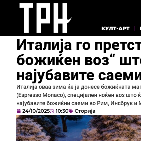
КУЛТ-АРТ
Италија го прет
божиќен воз“ што
најубавите саеми
Италија оваа зима ќе ја донесе божиќната ма
(Espresso Monaco), специјален ноќен воз што ќ
најубавите божиќни саеми во Рим, Инсбрук и 
24/10/2025
10:30
Сторија