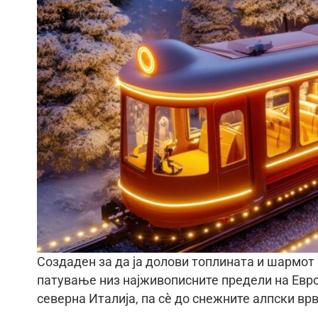
Создаден за да ја долови топлината и шармот 
патување низ најживописните предели на Евро
северна Италија, па сè до снежните алпски вр