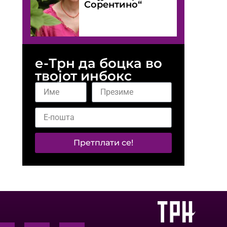
Сорентино“
е-Трн да боцка во
твојот инбокс
Претплати се!