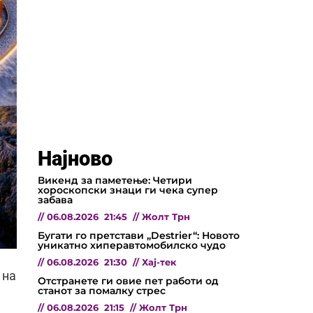
Најново
Викенд за паметење: Четири
хороскопски знаци ги чека супер
забава
//
06.08.2026
21:45
//
Жолт Трн
Бугати го претстави „Destrier“: Новото
уникатно хиперавтомобилско чудо
//
06.08.2026
21:30
//
Хај-тек
 на
Отстранете ги овие пет работи од
станот за помалку стрес
//
06.08.2026
21:15
//
Жолт Трн