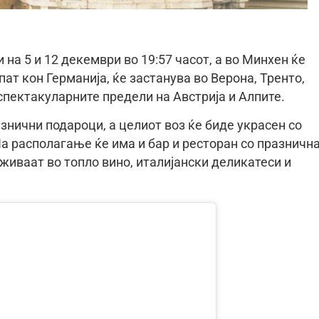
на 5 и 12 декември во 19:57 часот, а во Минхен ќе
пат кон Германија, ќе застанува во Верона, Тренто,
спектакуларните предели на Австрија и Алпите.
азнични подароци, а целиот воз ќе биде украсен со
а располагање ќе има и бар и ресторан со празничн
живаат во топло вино, италијански деликатеси и