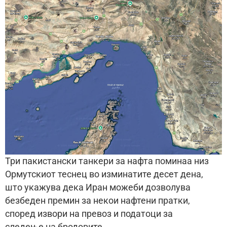
Три пакистански танкери за нафта поминаа низ
Ормутскиот теснец во изминатите десет дена,
што укажува дека Иран можеби дозволува
безбеден премин за некои нафтени пратки,
според извори на превоз и податоци за
следење на бродовите .