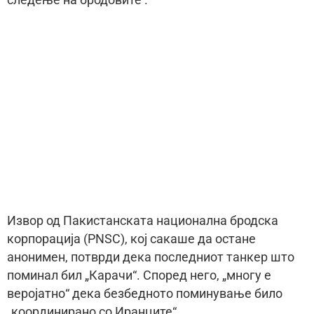
Извор од Пакистанската национална бродска
корпорација (PNSC), кој сакаше да остане
анонимен, потврди дека последниот танкер што
поминал бил „Карачи“. Според него, „многу е
веројатно“ дека безбедното поминување било
„координирано со Иранците“.