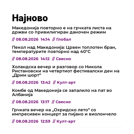
Најново
Македонија повторно е на грчката листа на
држви со привилигиран даночен режим
//
08.08.2026
14:14
//
Глобал
Пекол над Македонија: Црвен топлотен бран,
температурите повторно над 40°C
//
08.08.2026
14:12
//
Свесно
Холандска вечер и разговор со Никола
Ристановски на четвртиот фестивалски ден на
„Дрим шорт“
//
08.08.2026
13:42
//
Култ-арт
Комбе од Македонија се запалило на пат во
Албанија
//
08.08.2026
13:17
//
Свесно
Грчката вечер на „Охридско лето“ со
импресивен концерт за пијано и виолончело
//
08.08.2026
12:59
//
Култ-арт