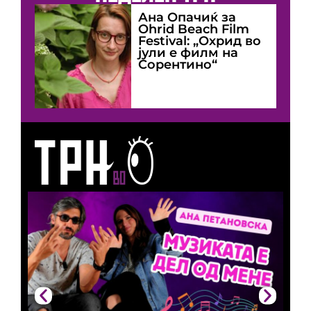
Ана Опачиќ за
Оhrid Beach Film
Festival: „Охрид во
јули е филм на
Сорентино“