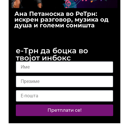
Ана Петаноска во РеТрн:
Ри
искрен разговор, музика од
го
душа и големи соништа
За
и 
е-Трн да боцка во
твојот инбокс
Претплати се!