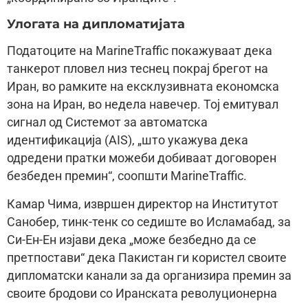
Улогата на дипломатијата
Податоците на MarineTraffic покажуваат дека
танкерот пловел низ теснец покрај брегот на
Иран, во рамките на ексклузивната економска
зона на Иран, во недела навечер. Тој емитувал
сигнал од Системот за автоматска
идентификација (AIS), „што укажува дека
одредени пратки можеби добиваат договорен
безбеден премин“, соопшти MarineTraffic.
Камар Чима, извршен директор на Институтот
Санобер, тинк-тенк со седиште во Исламабад, за
Си-Ен-Ен изјави дека „може безбедно да се
претпостави“ дека Пакистан ги користел своите
дипломатски канали за да организира премин за
своите бродови со Иранската револуционерна