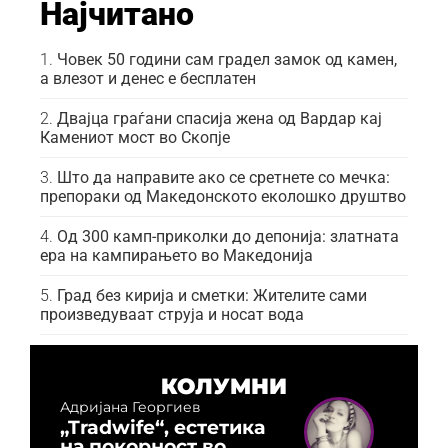
Најчитано
Човек 50 години сам градел замок од камен,
а влезот и денес е бесплатен
Двајца граѓани спасија жена од Вардар кај
Камениот мост во Скопје
Што да направите ако се сретнете со мечка:
препораки од Македонското еколошко друштво
Од 300 камп-приколки до депонија: златната
ера на кампирањето во Македонија
Град без кирија и сметки: Жителите сами
произведуваат струја и носат вода
КОЛУМНИ
Адријана Георгиев
„Tradwife“, естетика
на покорност во