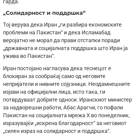
гарда.
„Солидарност и поддршка“
Тој верува дека Иран „ги разбира економските
проблеми на Пакистан“ и дека Исламабад
веројатно не морал да прави отстапки поради
„државната и социјалната поддршка што Иран ја
ужива во Пакистан“.
Иран постојано нагласува дека теснецот е
блокиран за сообраќај само од неговите
непријатели и нивните сојузници. Неодамнешните
изјави на официјални лица, исто така, ги
потврдуваат добрите односи. Иранскиот министер
за надворешни работи, Абас Арагчи, го пофали
Пакистан на социјалната мрежа X во понеделник,
изразувајќи „искрена благодарност“ за неговиот
„силен израз на солидарност и поддршка“.