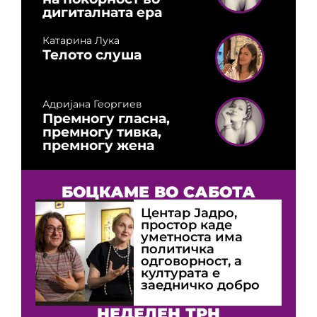
дигиталната ера
Катарина Лука
Телото слуша
Адријана Георгиев
Премногу гласна,
премногу тивка,
премногу жена
БОЦКАМЕ ВО САБОТА
Центар Јадро,
простор каде
уметноста има
политичка
одговорност, а
културата е
заедничко добро
НЕДЕЛЕН ТРН