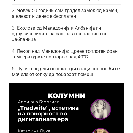
Човек 50 години сам градел замок од камен,
а влезот и денес е бесплатен
Еколози од Македонија и Албанија ги
здружија силите за заштита на планината
Јабланица
Пекол над Македонија: Црвен топлотен бран,
температурите повторно над 40°C
Луѓето родени во овие три знаци попрво би се
мачеле отколку да побараат помош
КОЛУМНИ
Адријана Георгиев
„Tradwife“, естетика
на покорност во
дигиталната ера
Катарина Лука