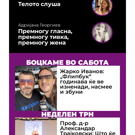
Телото слуша
Адријана Георгиев
Премногу гласна,
премногу тивка,
премногу жена
БОЦКАМЕ ВО САБОТА
Жарко Иванов:
„Флипбук“
годинава ќе ве
изненади, насмее
и збуни
НЕДЕЛЕН ТРН
Проф. д-р
Александар
Трајковски: Што ќе