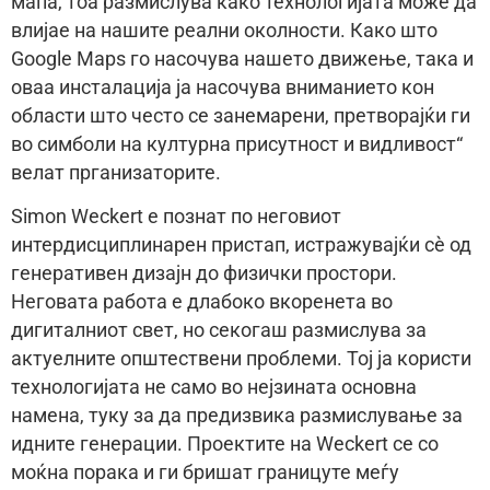
мапа, тоа размислува како технологијата може да
влијае на нашите реални околности. Како што
Google Maps го насочува нашето движење, така и
оваа инсталација ја насочува вниманието кон
области што често се занемарени, претворајќи ги
во симболи на културна присутност и видливост“
велат прганизаторите.
Simon Weckert е познат по неговиот
интердисциплинарен пристап, истражувајќи сè од
генеративен дизајн до физички простори.
Неговата работа е длабоко вкоренета во
дигиталниот свет, но секогаш размислува за
актуелните општествени проблеми. Тој ја користи
технологијата не само во нејзината основна
намена, туку за да предизвика размислување за
идните генерации. Проектите на Weckert се со
моќна порака и ги бришат границуте меѓу