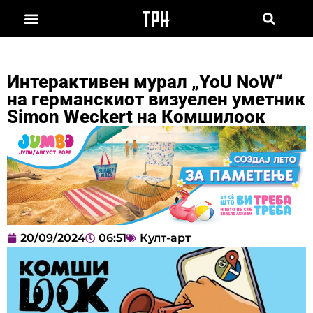
Интерактивен мурал „YoU NoW“
на германскиот визуелен уметник
Simon Weckert на Комшилоок
20/09/2024
06:51
Култ-арт