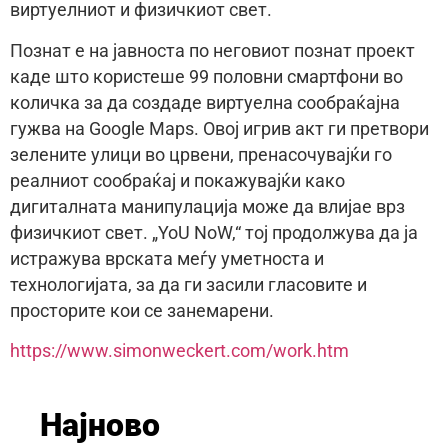
виртуелниот и физичкиот свет.
Познат е на јавноста по неговиот познат проект
каде што користеше 99 половни смартфони во
количка за да создаде виртуелна сообраќајна
гужва на Google Maps. Овој игрив акт ги претвори
зелените улици во црвени, пренасочувајќи го
реалниот сообраќај и покажувајќи како
дигиталната манипулација може да влијае врз
физичкиот свет. „YoU NoW,“ тој продолжува да ја
истражува врската меѓу уметноста и
технологијата, за да ги засили гласовите и
просторите кои се занемарени.
https://www.simonweckert.com/work.htm
Најново