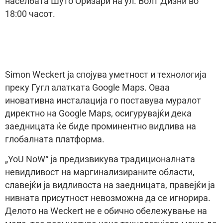
населбата Шуто Оризари на ул. Волт Дизни во
18:00 часот.
Simon Weckert ја спојува уметност и технологија
преку Гугл алатката Google Maps. Оваа
иновативна инсталација го поставува муралот
директно на Google Maps, осигурувајќи дека
заедницата ќе биде проминентно видлива на
глобалната платформа.
„YoU NoW“ ја предизвикува традиционалната
невидливост на маргинализираните области,
славејќи ја видливоста на заедницата, правејќи ја
нивната присутност невозможна да се игнорира.
Делото на Weckert не е обично обележување на