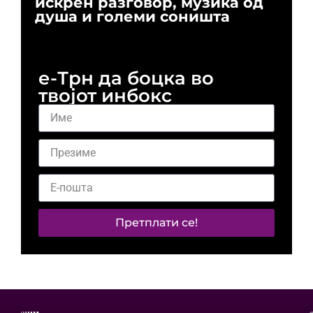
искрен разговор, музика од
го
душа и големи соништа
За
и 
е-Трн да боцка во
твојот инбокс
Претплати се!