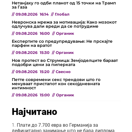
Нетанјаху го одби планот од 15 точки на Трамп
за Газа
//
09.08.2026
16:14
//
Глобал
Невронска мрежа за мотивација: Како мозокот
одлучува дали вреди да се потрудиме
//
09.08.2026
16:00
//
Органик
Експертите со предупредување: Не прскајте
парфем на вратот
//
09.08.2026
15:30
//
Органик
Нов протест во Струмица: Земјоделците бараат
подобри цени за пиперката
//
09.08.2026
15:20
//
Свесно
Петте современи секс трендови што го
менуваат пристапот кон секојдневната
интимност
//
09.08.2026
15:00
//
Органик
Најчитано
Плати до 7.700 евра во Германија за
дефицитарно занимање што не бара диплома