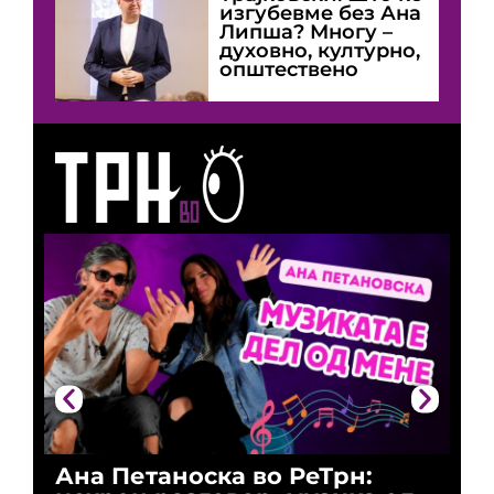
изгубевме без Ана
Липша? Многу –
духовно, културно,
општествено
Ана Петаноска во РеТрн:
Ри