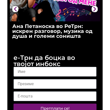
Ана Петаноска во РеТрн:
Ри
искрен разговор, музика од
го
душа и големи соништа
За
и 
е-Трн да боцка во
твојот инбокс
Претплати се!