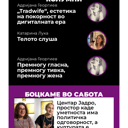
Адријана Георгиев
„Tradwife“, естетика
на покорност во
дигиталната ера
Катарина Лука
Телото слуша
Адријана Георгиев
Премногу гласна,
премногу тивка,
премногу жена
БОЦКАМЕ ВО САБОТА
Центар Јадро,
простор каде
уметноста има
политичка
одговорност, а
културата е