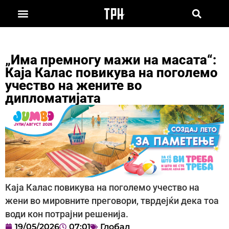
„Има премногу мажи на масата“:
Каја Калас повикува на поголемо
учество на жените во
дипломатијата
Каја Калас повикува на поголемо учество на
жени во мировните преговори, тврдејќи дека тоа
води кон потрајни решенија.
19/05/2026
07:01
Глобал