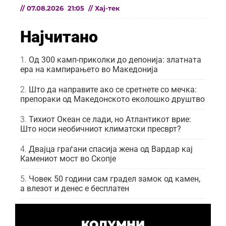
//
07.08.2026
21:05
//
Хај-тек
Најчитано
Од 300 камп-приколки до депонија: златната
ера на кампирањето во Македонија
Што да направите ако се сретнете со мечка:
препораки од Македонското еколошко друштво
Тихиот Океан се лади, но Атлантикот врие:
Што носи необичниот климатски пресврт?
Двајца граѓани спасија жена од Вардар кај
Камениот мост во Скопје
Човек 50 години сам градел замок од камен,
а влезот и денес е бесплатен
КОЛУМНИ