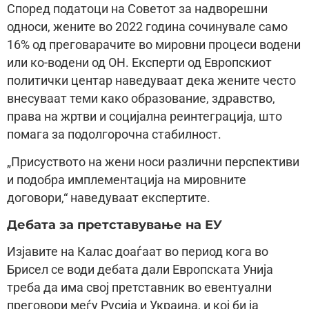
Според податоци на Советот за надворешни
односи, жените во 2022 година сочинувале само
16% од преговарачите во мировни процеси водени
или ко-водени од ОН. Експерти од Европскиот
политички центар наведуваат дека жените често
внесуваат теми како образование, здравство,
права на жртви и социјална реинтеграција, што
помага за подолгорочна стабилност.
„Присуството на жени носи различни перспективи
и подобра имплементација на мировните
договори,“ наведуваат експертите.
Дебата за претставување на ЕУ
Изјавите на Калас доаѓаат во период кога во
Брисел се води дебата дали Европската Унија
треба да има свој претставник во евентуални
преговори меѓу Русија и Украина, и кој би ја