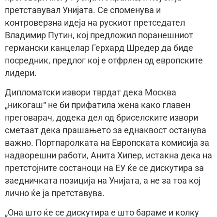
претставувал Унијата. Се споменува и
контроверзна идеја на рускиот претседател
Владимир Путин, кој предложил поранешниот
германски канцелар Герхард Шредер да биде
посредник, предлог кој е отфрлен од европските
лидери.
Дипломатски извори тврдат дека Москва
„никогаш“ не би прифатила жена како главен
преговарач, додека дел од бриселските извори
сметаат дека прашањето за еднаквост останува
важно. Портпаролката на Европската комисија за
надворешни работи, Анита Хипер, истакна дека на
претстојните состаноци на ЕУ ќе се дискутира за
заедничката позиција на Унијата, а не за тоа кој
лично ќе ја претставува.
„Она што ќе се дискутира е што бараме и колку