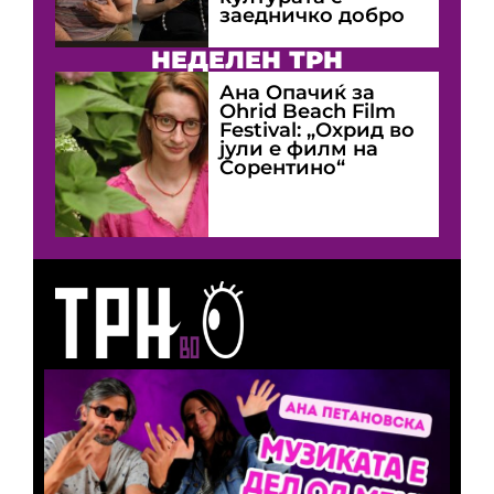
заедничко добро
НЕДЕЛЕН ТРН
Ана Опачиќ за
Оhrid Beach Film
Festival: „Охрид во
јули е филм на
Сорентино“