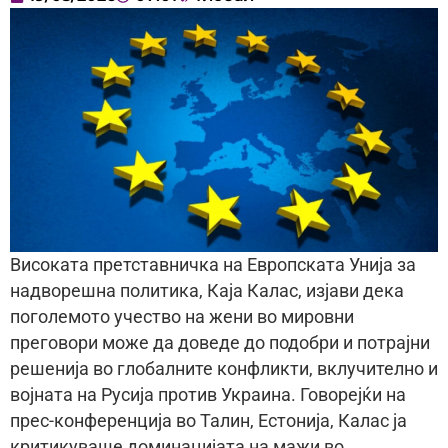
Високата претставничка на Европската Унија за
надворешна политика, Каја Калас, изјави дека
поголемото учество на жени во мировни
преговори може да доведе до подобри и потрајни
решенија во глобалните конфликти, вклучително и
војната на Русија против Украина. Говорејќи на
прес-конференција во Талин, Естонија, Калас ја
критикуваше доминацијата на мажи во