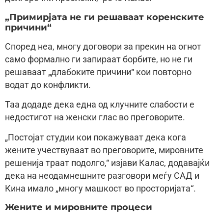
„Примирјата не ги решаваат коренските
причини“
Според неа, многу договори за прекин на огнот
само формално ги запираат борбите, но не ги
решаваат „длабоките причини“ кои повторно
водат до конфликти.
Таа додаде дека една од клучните слабости е
недостигот на женски глас во преговорите.
„Постојат студии кои покажуваат дека кога
жените учествуваат во преговорите, мировните
решенија траат подолго,“ изјави Калас, додавајќи
дека на неодамнешните разговори меѓу САД и
Кина имало „многу машкост во просторијата“.
Жените и мировните процеси