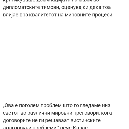
дипломатските тимови, оценувајќи дека тоа
влијае врз квалитетот на мировните процеси.
„Ова е поголем проблем што го гледаме низ
светот во различни мировни преговори, кога
договорите не ги решаваат вистинските
долгорочни проблеми,“ рече Калас.