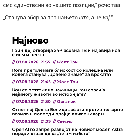
сме единствени во нашите позиции,“ рече таа.
„Станува збор за прашањето
што
, а не
кој
.“
Најново
Грин деј отворија 24-часовна ТВ и најавија нов
филм и песна
//
07.08.2026
21:55
//
Жолт Трн
Кога преголемата блискост со колешка или
колега станува „црвено знаме“ за врската?
//
07.08.2026
21:45
//
Жолт Трн
Кои се петтемина научници кои спасија
најмногу животи во историјата?
//
07.08.2026
21:30
//
Органик
Огнот кај Долна Белица зафати противпожарно
возило и повреди двајца пожарникари
//
07.08.2026
21:09
//
Свесно
OpenAI го запре развојот на новиот модел Astra
поради страв дека „ќе им избега“