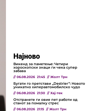
Најново
Викенд за паметење: Четири
хороскопски знаци ги чека супер
забава
//
06.08.2026
21:45
//
Жолт Трн
Бугати го претстави „Destrier“: Новото
уникатно хиперавтомобилско чудо
//
06.08.2026
21:30
//
Хај-тек
Отстранете ги овие пет работи од
станот за помалку стрес
//
06.08.2026
21:15
//
Жолт Трн