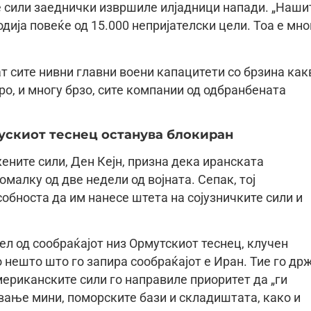
е сили заеднички извршиле илјадници напади. „Наши
дија повеќе од 15.000 непријателски цели. Тоа е мно
ат сите нивни главни воени капацитети со брзина как
ро, и многу брзо, сите компании од одбранбената
ускиот теснец останува блокиран
ните сили, Ден Кејн, призна дека иранската
малку од две недели од војната. Сепак, тој
обноста да им нанесе штета на сојузничките сили и
л од сообраќајот низ Ормутскиот теснец, клучен
о нешто што го запира сообраќајот е Иран. Тие го др
американските сили го направиле приоритет да „ги
вање мини, поморските бази и складиштата, како и