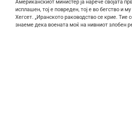
Американскиот министер ја нарече својата прва
исплашен, тој е повреден, тој е во бегство и м
Хегсет. „Иранското раководство се крие. Тие се
знаеме дека воената моќ на нивниот злобен р