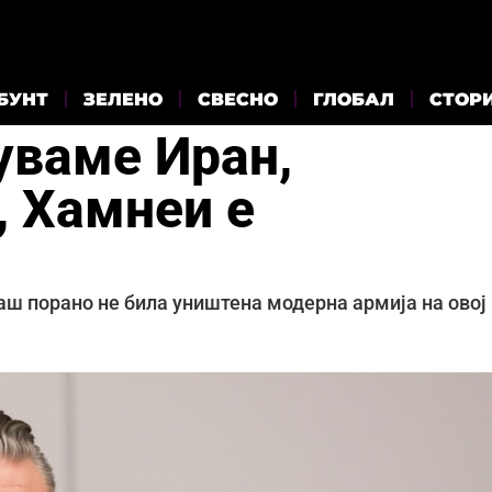
БУНТ
ЗЕЛЕНО
СВЕСНО
ГЛОБАЛ
СТОР
уваме Иран,
, Хамнеи е
аш порано не била уништена модерна армија на овој