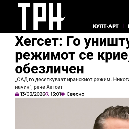
КУЛТ-АРТ
Хегсет: Го уништ
режимот се крие
обезличен
„САД го десеткуваат иранскиот режим. Никог
начин“, рече Хегсет
13/03/2026
15:01
Свесно