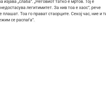
 изјава „слаба“. „Неговиот татко е мртов. Тој е
у недостасува легитимитет. За нив тоа е хаос“, рече
 плашат. Тоа го прават стаорците. Секој час, ние и т
ежим се распаѓа“.