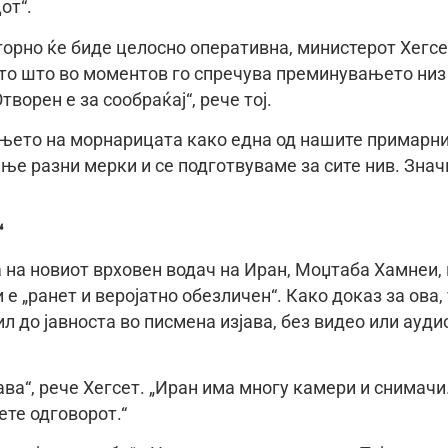
от“.
орно ќе биде целосно оперативна, министерот Хегсе
што што во моментов го спречува преминувањето низ
ворен е за сообраќај“, рече тој.
њето на морнарицата како една од нашите примарн
ње разни мерки и се подготвуваме за сите нив. Знач
“
а на новиот врховен водач на Иран, Моџтаба Хамнеи, 
 е „ранет и веројатно обезличен“. Како доказ за ова, 
л до јавноста во писмена изјава, без видео или ауди
ва“, рече Хегсет. „Иран има многу камери и снимачи
ете одговорот.“