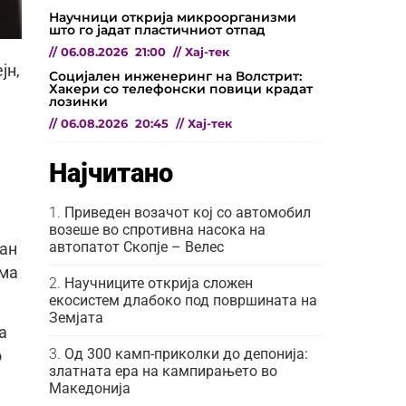
Научници открија микроорганизми
што го јадат пластичниот отпад
//
06.08.2026
21:00
//
Хај-тек
јн,
Социјален инженеринг на Волстрит:
Хакери со телефонски повици крадат
лозинки
//
06.08.2026
20:45
//
Хај-тек
Најчитано
Приведен возачот кој со автомобил
возеше во спротивна насока на
автопатот Скопје – Велес
ран
ема
Научниците открија сложен
екосистем длабоко под површината на
Земјата
а
Од 300 камп-приколки до депонија:
о
златната ера на кампирањето во
Македонија