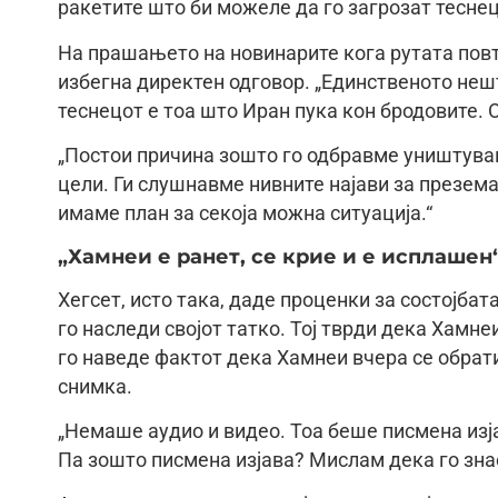
ракетите што би можеле да го загрозат теснец
На прашањето на новинарите кога рутата повт
избегна директен одговор. „Единственото не
теснецот е тоа што Иран пука кон бродовите. От
„Постои причина зошто го одбравме уништува
цели. Ги слушнавме нивните најави за презема
имаме план за секоја можна ситуација.“
„Хамнеи е ранет, се крие и е исплашен
Хегсет, исто така, даде проценки за состојбат
го наследи својот татко. Тој тврди дека Хамнеи
го наведе фактот дека Хамнеи вчера се обрати
снимка.
„Немаше аудио и видео. Тоа беше писмена изја
Па зошто писмена изјава? Мислам дека го зна