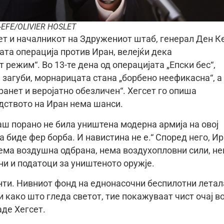
-EFE/OLIVIER HOSLET
т и началникот на Здружениот штаб, генерал Ден Ке
ата операција против Иран, велејќи дека
режим“. Во 13-те дена од операцијата „Епски бес“,
 загуби, морнарицата стана „борбено неефикасна“, а
анет и веројатно обезличен“. Хегсет го опиша
одството на Иран нема шанси.
ш порано не била уништена модерна армија на овој
а биде фер борба. И навистина не е.“ Според него, И
нема воздушна одбрана, нема воздухопловни сили, н
ни и податоци за уништеното оружје.
нти. Нивниот фонд на еднонасочни беспилотни летал
и како што гледа светот, тие покажуваат чист очај в
аде Хегсет.