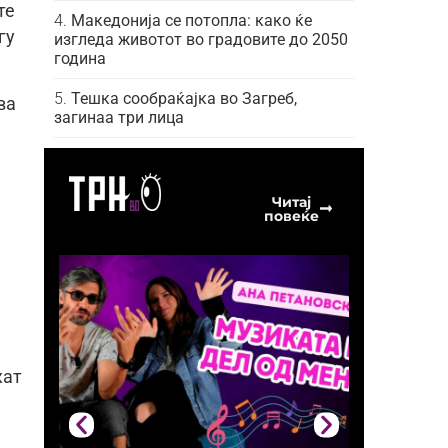
те
Македонија се потопла: како ќе
гу
изгледа животот во градовите до 2050
година
Тешка сообраќајка во Загреб,
ва
загинаа три лица
Читај
повеќе
жат