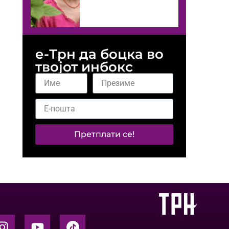
е-Трн да боцка во
твојот инбокс
Претплати се!