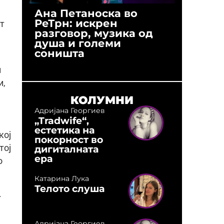
Ана Петаноска во
Ристо 
РеТрн: искрен
(Арханг
т
разговор, музика од
години
душа и големи
студио:
соништа
музика,
оловни
и
и,
КОЛУМНИ
Адријана Георгиев
„Tradwife“,
естетика на
кој
покорност во
дигиталната
тој
ера
о
Катарина Лука
Телото слуша
.
Адријана Георгиев