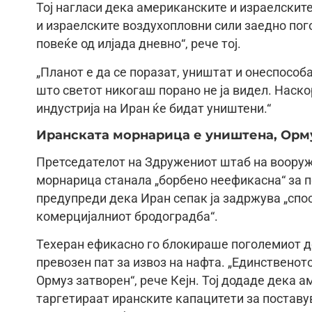
Тој нагласи дека американските и израелскит
и израелските воздухопловни сили заедно пого
повеќе од илјада дневно“, рече тој.
„Планот е да се поразат, уништат и онеспособ
што светот никогаш порано не ја видел. Наско
индустрија на Иран ќе бидат уништени.“
Иранската морнарица е уништена, Орм
Претседателот на Здружениот штаб на вооруже
морнарица станала „борбено неефикасна“ за по
предупреди дека Иран сепак ја задржува „спос
комерцијалниот бродоградба“.
Техеран ефикасно го блокираше поголемиот де
превозен пат за извоз на нафта. „Единственот
Ормуз затворен“, рече Кејн. Тој додаде дека 
таргетираат иранските капацитети за поставу