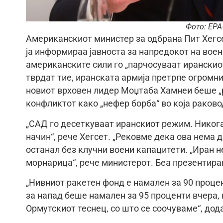
Фото: EPA
Американскиот министер за одбрана Пит Хегсе
ја информираа јавноста за напредокот на воен
американските сили го „парчосуваат иранскиот 
тврдат тие, иранската армија претрпе огромни
новиот врховен лидер Моџтаба Хамнеи беше „р
конфликтот како „нефер борба“ во која раков
„САД го десеткуваат иранскиот режим. Никога
начин“, рече Хегсет. „Рековме дека ова нема д
останал без клучни воени капацитети. „Иран 
морнарица“, рече министерот. Беа презентира
„Нивниот ракетен фонд е намален за 90 проце
за напад беше намален за 95 проценти вчера, 
Ормутскиот теснец, со што се соочуваме“, дод