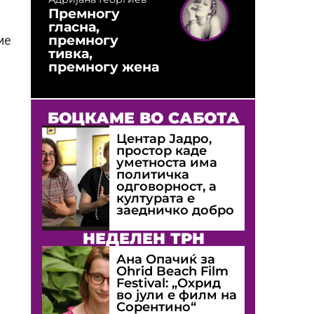
Премногу
гласна,
премногу
ие
тивка,
премногу жена
БОЦКАМЕ ВО САБОТА
Центар Јадро,
простор каде
уметноста има
политичка
одговорност, а
културата е
заедничко добро
НЕДЕЛЕН ТРН
Ана Опачиќ за
Оhrid Beach Film
Festival: „Охрид
во јули е филм на
Сорентино“