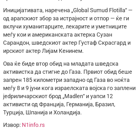
Иницијативата, наречена „Global Sumud Flotilla“ —
од арапскиот збор за истрајност и отпор — ќе ги
вклучи хуманитарците, лекарите и уметниците
меѓу кои и американската актерка Сузан
Сарандон, шведскиот актер Густаф Скрасгард и
ирскиот актер Лијам Кенинем.
Ова ќе биде втор обид на младата шведска
активистка да стигне до Газа. Првиот обид беше
запрен 185 километри западно од Газа во ноќта
меѓу 8 и 9 јуни кога израелската војска го заплени
jedриличарскиот брод „Madlen“ и уапси 12
активисти од Франција, Германија, Бразил,
Турција, Шпанија и Холандија.
Извор:
N1info.rs