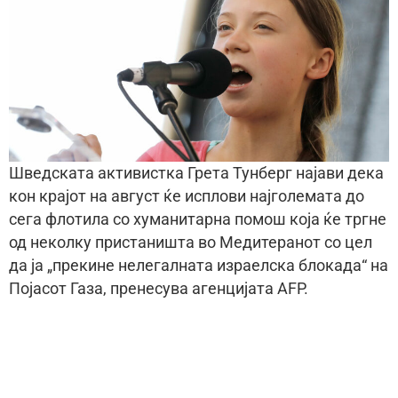
Шведската активистка Грета Тунберг најави дека
кон крајот на август ќе исплови најголемата до
сега флотила со хуманитарна помош која ќе тргне
од неколку пристаништа во Медитеранот со цел
да ја „прекине нелегалната израелска блокада“ на
Појасот Газа, пренесува агенцијата AFP.