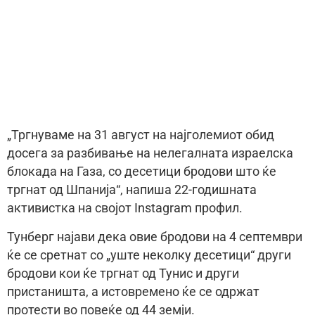
„Тргнуваме на 31 август на најголемиот обид
досега за разбивање на нелегалната израелска
блокада на Газа, со десетици бродови што ќе
тргнат од Шпанија“, напиша 22-годишната
активистка на својот Instagram профил.
Тунберг најави дека овие бродови на 4 септември
ќе се сретнат со „уште неколку десетици“ други
бродови кои ќе тргнат од Тунис и други
пристаништа, а истовремено ќе се одржат
протести во повеќе од 44 земји.