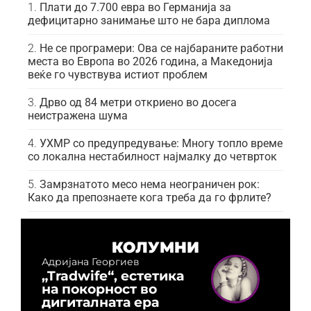
Плати до 7.700 евра во Германија за
дефицитарно занимање што не бара диплома
Не се програмери: Ова се најбараните работни
места во Европа во 2026 година, а Македонија
веќе го чувствува истиот проблем
Дрво од 84 метри откриено во досега
неистражена шума
УХМР со предупредување: Многу топло време
со локална нестабилност најмалку до четврток
Замрзнатото месо нема неограничен рок:
Како да препознаете кога треба да го фрлите?
КОЛУМНИ
Адријана Георгиев
„Tradwife“, естетика
на покорност во
дигиталната ера