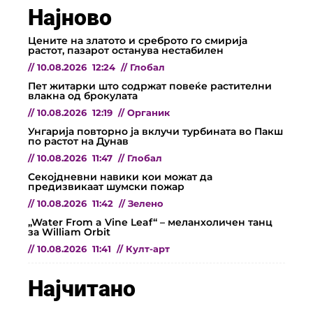
Најново
Цените на златото и среброто го смирија
растот, пазарот останува нестабилен
//
10.08.2026
12:24
//
Глобал
Пет житарки што содржат повеќе растителни
влакна од брокулата
//
10.08.2026
12:19
//
Органик
Унгарија повторно ја вклучи турбината во Пакш
по растот на Дунав
//
10.08.2026
11:47
//
Глобал
Секојдневни навики кои можат да
предизвикаат шумски пожар
//
10.08.2026
11:42
//
Зелено
„Water From a Vine Leaf“ – меланхоличен танц
за William Orbit
//
10.08.2026
11:41
//
Култ-арт
Најчитано