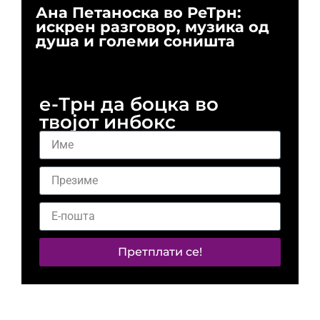
Ана Петаноска во РеТрн:
Ри
искрен разговор, музика од
го
душа и големи соништа
За
и 
е-Трн да боцка во
твојот инбокс
Претплати се!