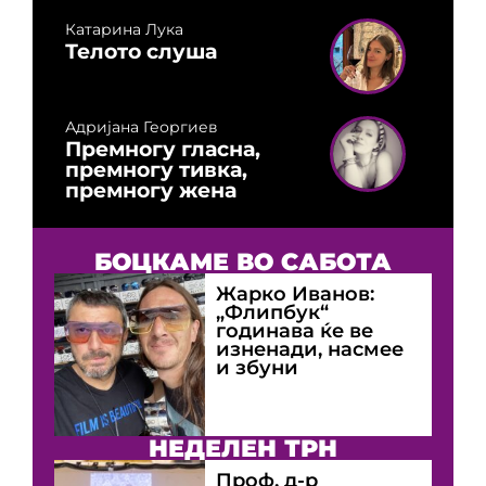
Катарина Лука
Телото слуша
Адријана Георгиев
Премногу гласна,
премногу тивка,
премногу жена
БОЦКАМЕ ВО САБОТА
Жарко Иванов:
„Флипбук“
годинава ќе ве
изненади, насмее
и збуни
НЕДЕЛЕН ТРН
Проф. д-р