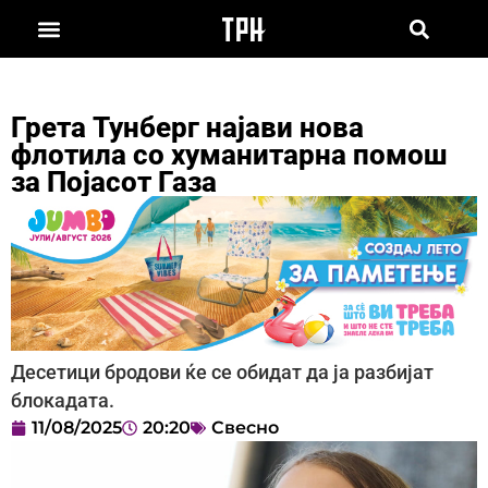
Грета Тунберг најави нова
флотила со хуманитарна помош
за Појасот Газа
Десетици бродови ќе се обидат да ја разбијат
блокадата.
11/08/2025
20:20
Свесно