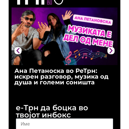
Ана Петаноска во РеТрн:
Ри
искрен разговор, музика од
го
душа и големи соништа
За
и 
е-Трн да боцка во
твојот инбокс