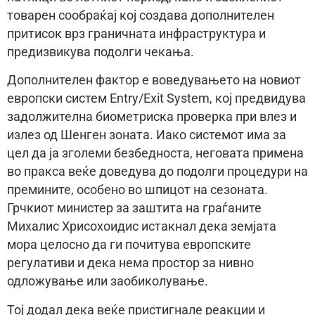
товарен сообраќај кој создава дополнителен
притисок врз граничната инфраструктура и
предизвикува подолги чекања.
Дополнителен фактор е воведувањето на новиот
европски систем Entry/Exit System, кој предвидува
задолжителна биометриска проверка при влез и
излез од Шенген зоната. Иако системот има за
цел да ја зголеми безбедноста, неговата примена
во пракса веќе доведува до подолги процедури на
премините, особено во шпицот на сезоната.
Грчкиот министер за заштита на граѓаните
Михалис Хрисохоидис истакнал дека земјата
мора целосно да ги почитува европските
регулативи и дека нема простор за нивно
одложување или заобиколување.
Тој додал дека веќе пристигнале реакции и