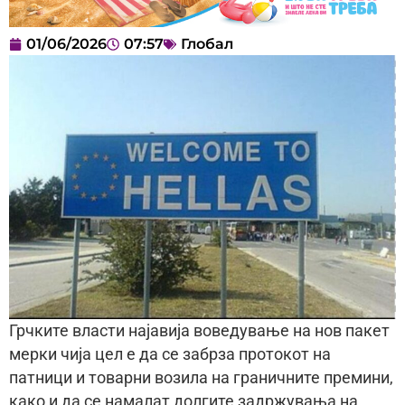
01/06/2026
07:57
Глобал
Грчките власти најавија воведување на нов пакет
мерки чија цел е да се забрза протокот на
патници и товарни возила на граничните премини,
како и да се намалат долгите задржувања на