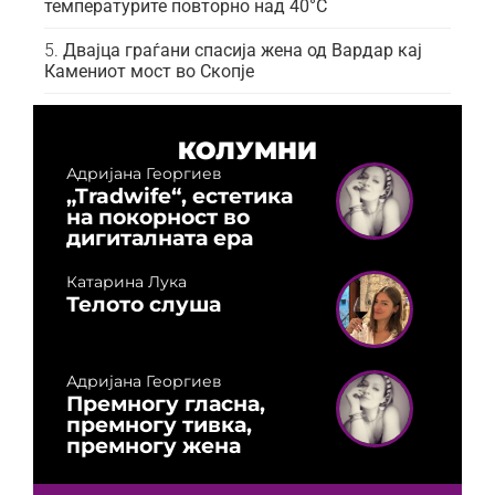
температурите повторно над 40°C
Двајца граѓани спасија жена од Вардар кај
Камениот мост во Скопје
КОЛУМНИ
Адријана Георгиев
„Tradwife“, естетика
на покорност во
дигиталната ера
Катарина Лука
Телото слуша
Адријана Георгиев
Премногу гласна,
премногу тивка,
премногу жена