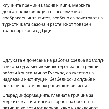
клучните премини Евзони и Кипи. Мерките
доаѓаат како реакција на зголемениот
сообраќаен интензитет, особено со почетокот на
туристичката сезона и растечкиот товарен
транспорт кон и од Грција.
Одлуката е донесена на работна средба во Солун,
свикана од заменик-министерот за внатрешни
работи Констандинос Гулекас, со учество на
надлежни институции, безбедносни служби и
локални власти од пограничните региони.
Според информациите, главната причина за
мерките е значителниот пораст на бројот на
патници во летниот период, како и засилениот