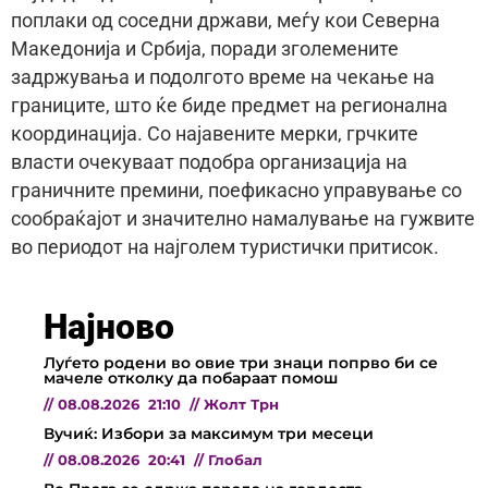
поплаки од соседни држави, меѓу кои Северна
Македонија и Србија, поради зголемените
задржувања и подолгото време на чекање на
границите, што ќе биде предмет на регионална
координација. Со најавените мерки, грчките
власти очекуваат подобра организација на
граничните премини, поефикасно управување со
сообраќајот и значително намалување на гужвите
во периодот на најголем туристички притисок.
Најново
Луѓето родени во овие три знаци попрво би се
мачеле отколку да побараат помош
//
08.08.2026
21:10
//
Жолт Трн
Вучиќ: Избори за максимум три месеци
//
08.08.2026
20:41
//
Глобал