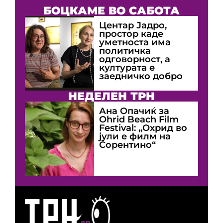
БОЦКАМЕ ВО САБОТА
Центар Јадро,
простор каде
уметноста има
политичка
одговорност, а
културата е
заедничко добро
НЕДЕЛЕН ТРН
Ана Опачиќ за
Оhrid Beach Film
Festival: „Охрид во
јули е филм на
Сорентино“