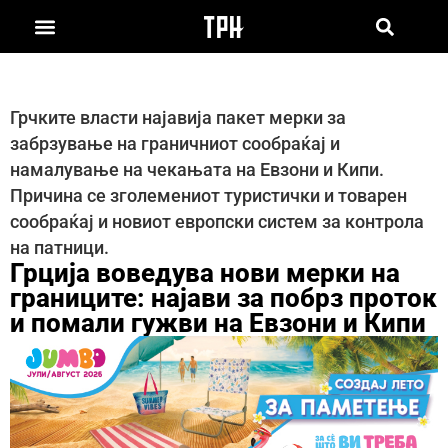
Грчките власти најавија пакет мерки за
забрзување на граничниот сообраќај и
намалување на чекањата на Евзони и Кипи.
Причина се зголемениот туристички и товарен
сообраќај и новиот европски систем за контрола
на патници.
Грција воведува нови мерки на
границите: најави за побрз проток
и помали гужви на Евзони и Кипи