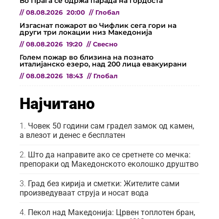
Во Прага се одржа парада на гордоста
//
08.08.2026
20:00
//
Глобал
Изгаснат пожарот во Чифлик сега гори на
други три локации низ Македонија
//
08.08.2026
19:20
//
Свесно
Голем пожар во близина на познато
италијанско езеро, над 200 лица евакуирани
//
08.08.2026
18:43
//
Глобал
Најчитано
Човек 50 години сам градел замок од камен,
а влезот и денес е бесплатен
Што да направите ако се сретнете со мечка:
препораки од Македонското еколошко друштво
Град без кирија и сметки: Жителите сами
произведуваат струја и носат вода
Пекол над Македонија: Црвен топлотен бран,