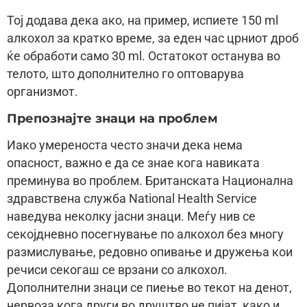
Тој додава дека ако, на пример, испиете 150 ml
алкохол за кратко време, за еден час црниот дроб
ќе обработи само 30 ml. Остатокот останува во
телото, што дополнително го оптоварува
организмот.
Препознајте знаци на проблем
Иако умереноста често значи дека нема
опасност, важно е да се знае кога навиката
преминува во проблем. Британската Национална
здравствена служба National Health Service
наведува неколку јасни знаци. Меѓу нив се
секојдневно посегнување по алкохол без многу
размислување, редовно опивање и дружења кои
речиси секогаш се врзани со алкохол.
Дополнителни знаци се пиење во текот на денот,
нервоза кога други во друштво не пијат, како и