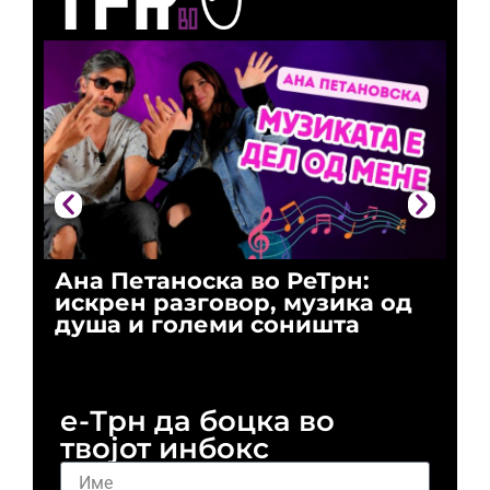
Ана Петаноска во РеТрн:
Ри
искрен разговор, музика од
го
душа и големи соништа
За
и 
е-Трн да боцка во
твојот инбокс