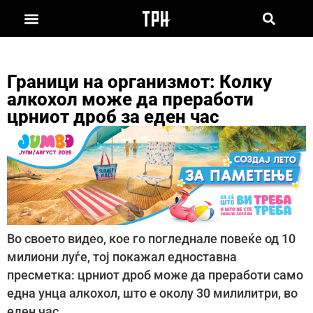
Граници на организмот: Колку
алкохол може да преработи
црниот дроб за еден час
Во своето видео, кое го погледнале повеќе од 10
милиони луѓе, тој покажал едноставна
пресметка: црниот дроб може да преработи само
една унца алкохол, што е околу 30 милилитри, во
еден час.