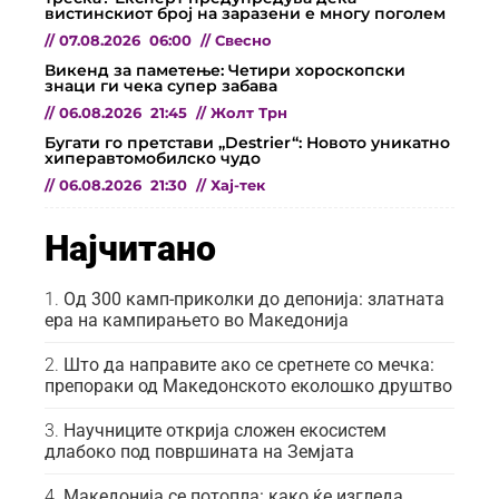
вистинскиот број на заразени е многу поголем
//
07.08.2026
06:00
//
Свесно
Викенд за паметење: Четири хороскопски
знаци ги чека супер забава
//
06.08.2026
21:45
//
Жолт Трн
Бугати го претстави „Destrier“: Новото уникатно
хиперавтомобилско чудо
//
06.08.2026
21:30
//
Хај-тек
Најчитано
Од 300 камп-приколки до депонија: златната
ера на кампирањето во Македонија
Што да направите ако се сретнете со мечка:
препораки од Македонското еколошко друштво
Научниците открија сложен екосистем
длабоко под површината на Земјата
Македонија се потопла: како ќе изгледа