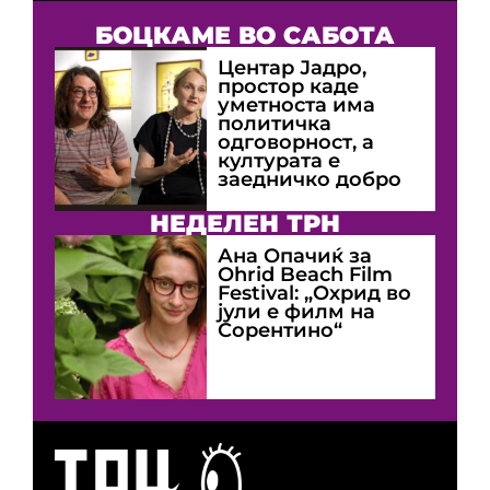
БОЦКАМЕ ВО САБОТА
Центар Јадро,
простор каде
уметноста има
политичка
одговорност, а
културата е
заедничко добро
НЕДЕЛЕН ТРН
Ана Опачиќ за
Оhrid Beach Film
Festival: „Охрид во
јули е филм на
Сорентино“