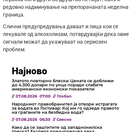
редовно надминување на препорачаната неделна
граница.
Слични предупредувања даваат и лица кои се
лекувале од алкохолизам, потврдувајќи дека овие
сигнали можат да укажуваат на сериозен
проблем.
Најново
Златото повторно блеска: Цената се доближи
до 4.300 долари по унца поради слабите
американски економски показатели
//
07.08.2026
07:00
//
Глобал
Народниот правобранител ја отвори истрагата
за водата во Гостивар: Кој им го одзеде правото
на граѓаните на безбедна вода?
//
07.08.2026
06:30
//
Свесно
Како да се заштитите од западнонилска
треска? Експерт предупредува дека