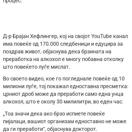
процес.
Д-р Брајан Хефлингер, кој на својот YouTube канал
има повеќе од 170.000 следбеници и едуцира за
поздрав живот, објаснува дека брзината на
преработка на алкохол е многу побавна отколку
што повеќето луѓе мислат.
Во своето видео, кое го погледнале повеќе од 10
милиони луѓе, тој покажал едноставна пресметка:
црниот дроб може да преработи само една унца
алкохол, што е околу 30 милилитри, во еден час.
„Тоа значи дека ако брзо испиете повеќе
пијалаци, вашиот организам едноставно не може
да ги преработи“, објаснува докторот.