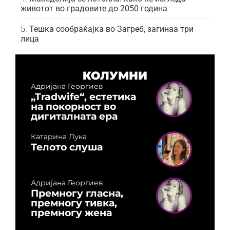
животот во градовите до 2050 година
Тешка сообраќајка во Загреб, загинаа три
лица
КОЛУМНИ
Адријана Георгиев
„Tradwife“, естетика
на покорност во
дигиталната ера
Катарина Лука
Телото слуша
Адријана Георгиев
Премногу гласна,
премногу тивка,
премногу жена