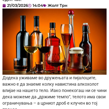
21/03/2026
14:04
Жолт Трн
Додека уживаме во дружењата и пијалоците,
важно е да знаеме колку навистина алкохолот
влијае на нашето тело. Иако понекогаш ни се чини
дека можеме да „држиме темпо“, телото има свои
ограничувања – а црниот дроб е клучен во тој