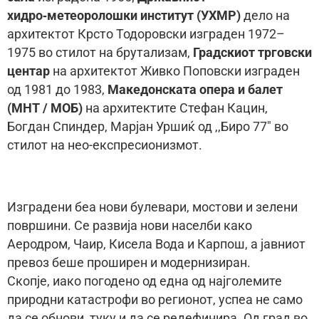
хидро‑метеоролошки институт (УХМР)
дело на
архитектот Крсто Тодоровски изграден 1972–
1975 во стилот на брутализам,
Градскиот трговски
центар
на архитектот Живко Поповски изграден
од 1981 до 1983,
Македонската опера и балет
(МНТ / МОБ)
на архитектите Стефан Кацин,
Богдан Спиндер, Марјан Уршиќ од ,,Биро 77″ во
стилот на нео-експресионизмот.
Изградени беа нови булевари, мостови и зелени
површини. Се развија нови населби како
Аеродром, Чаир, Кисела Вода и Карпош, а јавниот
превоз беше проширен и модернизиран.
Скопје, иако погодено од една од најголемите
природни катастрофи во регионот, успеа не само
да се обнови, туку и да се редефинира. Од град во