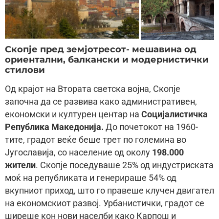
Скопје пред земјотресот- мешавина од
ориентални, балкански и модернистички
стилови
Од крајот на Втората светска војна, Скопје
започна да се развива како административен,
економски и културен центар на
Социјалистичка
Република Македонија.
До почетокот на 1960-
тите, градот веќе беше трет по големина во
Југославија, со население од околу
198.000
жители
. Скопје поседуваше 25% од индустриската
моќ на републиката и генерираше 54% од
вкупниот приход, што го правеше клучен двигател
на економскиот развој. Урбанистички, градот се
ширеше кон нови населби како Карпош и