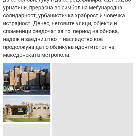
урнатини, прерасна во симбол на меѓународна
солидарност, урбанистичка храброст и човечка
истрајност. Денес, неговите улици, објекти и
споменици сведочат за тој период на обнова,
надеж и заедништво – наследство кое
продолжува да го обликува идентитетот на
македонската метропола.