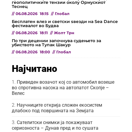
геополитичките тензии околу Ормускиот
Теснец
//
06.08.2026
18:15
//
Глобал
Бесплатен влез и светски ѕвезди на Sea Dance
фестивалот во Будва
//
06.08.2026
18:11
//
Жолт Трн
По три децении започнува судењето за
убиството на Тупак Шакур
//
06.08.2026
18:00
//
Глобал
Најчитано
Приведен возачот кој со автомобил возеше
во спротивна насока на автопатот Скопје –
Велес
Научниците открија сложен екосистем
длабоко под површината на Земјата
Сателитски снимки ја покажуваат
сериозноста – Дунав пред и по сушата