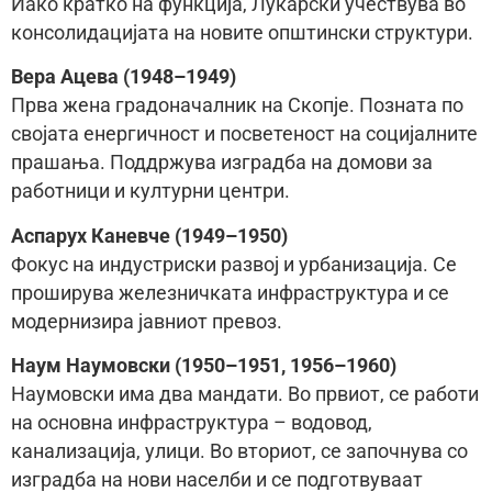
Иако кратко на функција, Лукарски учествува во
консолидацијата на новите општински структури.
Вера Ацева (1948–1949)
Прва жена градоначалник на Скопје. Позната по
својата енергичност и посветеност на социјалните
прашања. Поддржува изградба на домови за
работници и културни центри.
Аспарух Каневче (1949–1950)
Фокус на индустриски развој и урбанизација. Се
проширува железничката инфраструктура и се
модернизира јавниот превоз.
Наум Наумовски (1950–1951, 1956–1960)
Наумовски има два мандати. Во првиот, се работи
на основна инфраструктура – водовод,
канализација, улици. Во вториот, се започнува со
изградба на нови населби и се подготвуваат