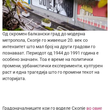
Од скромен балкански град до модерна
метропола, Скопје го живееше 20. век со
интензитет што мал број на други градови го
познаваат. Периодот од 1944 до 1991 година е
особено значаен. Тоa е време на политички
промени, урбанистички експерименти, културен
раст и една трагедија што го промени текот на
историјата.
Градоначалниците кои го воделе Скопје
во овие