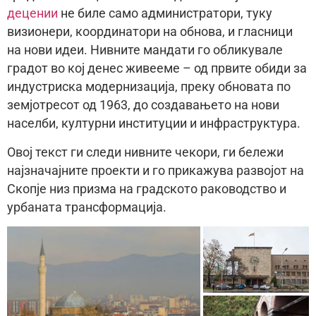
децении
не биле само администратори, туку
визионери, координатори на обнова, и гласници
на нови идеи. Нивните мандати го обликувале
градот во кој денес живееме – од првите обиди за
индустриска модернизација, преку обновата по
земјотресот од 1963, до создавањето на нови
населби, културни институции и инфраструктура.
Овој текст ги следи нивните чекори, ги бележи
најзначајните проекти и го прикажува развојот на
Скопје низ призма на градското раководство и
урбаната трансформација.