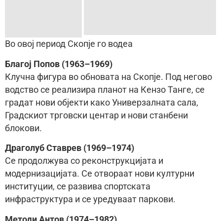
Во овој период Скопје го водеа
Благој Попов (1963–1969)
Клучна фигура во обновата на Скопје. Под негово
водство се реализира планот на Кензо Танге, се
градат нови објекти како Универзалната сала,
Градскиот трговски центар и нови станбени
блокови.
Драголуб Ставрев (1969–1974)
Се продолжува со реконструкцијата и
модернизацијата. Се отвораат нови културни
институции, се развива спортската
инфраструктура и се уредуваат паркови.
Методи Антов (1974–1982)