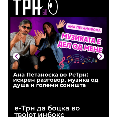
Ана Петаноска во РеТрн:
Ри
искрен разговор, музика од
го
душа и големи соништа
За
и 
е-Трн да боцка во
твојот инбокс