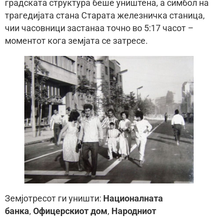
градската структура беше уништена, а симбол на
трагедијата стана Старата железничка станица,
чии часовници застанаа точно во 5:17 часот –
моментот кога земјата се затресе.
Земјотресот ги уништи:
Националната
банка
,
Офицерскиот дом
,
Народниот