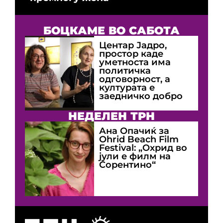
БОЦКАМЕ ВО САБОТА
Центар Јадро,
простор каде
уметноста има
политичка
одговорност, а
културата е
заедничко добро
НЕДЕЛЕН ТРН
Ана Опачиќ за
Оhrid Beach Film
Festival: „Охрид во
јули е филм на
Сорентино“