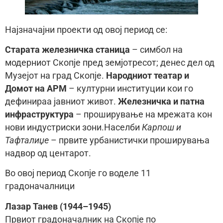
Најзначајни проекти од овој период се:
Старата железничка станица
– симбол на
модерниот Скопје пред земјотресот; денес дел од
Музејот на град Скопје.
Народниот театар и
Домот на АРМ
– културни институции кои го
дефинираа јавниот живот.
Железничка и патна
инфраструктура
– проширување на мрежата кон
нови индустриски зони.Населби
Карпош и
Тафталиџе
– првите урбанистички проширувања
надвор од центарот.
Во овој период Скопје го воделе 11
градоначалници
Лазар Танев (1944–1945)
Првиот градоначалник на Скопје по