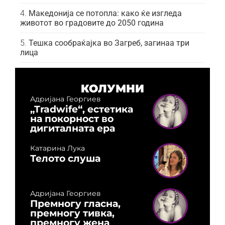
Македонија се потопла: како ќе изгледа
животот во градовите до 2050 година
Тешка сообраќајка во Загреб, загинаа три
лица
КОЛУМНИ
Адријана Георгиев
„Tradwife“, естетика
на покорност во
дигиталната ера
Катарина Лука
Телото слуша
Адријана Георгиев
Премногу гласна,
премногу тивка,
премногу жена