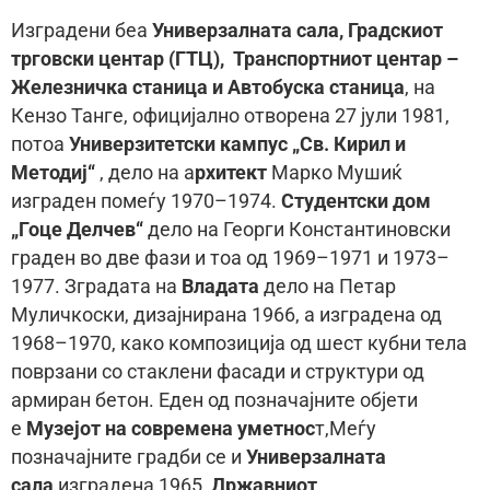
Изградени беа
Универзалната сала, Градскиот
трговски центар (ГТЦ),
Транспортниот центар –
Железничка станица и Автобуска станица
, на
Кензо Танге, официјално отворена 27 јули 1981,
потоа
Универзитетски кампус „Св. Кирил и
Методиј“
, дело на а
рхитект
Марко Мушиќ
изграден помеѓу 1970–1974.
Студентски дом
„Гоце Делчев“
дело на Георги Константиновски
граден во две фази и тоа од 1969–1971 и 1973–
1977. Зградата на
Владата
дело на Петар
Муличкоски, дизајнирана 1966, а изградена од
1968–1970, како композиција од шест кубни тела
поврзани со стаклени фасади и структури од
армиран бетон. Еден од позначајните објети
е
Музејот на современа уметнос
т,Меѓу
позначајните градби се и
Универзалната
сала
изградена 1965,
Државниот