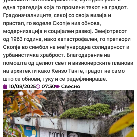
една трагедија која го промени текот на градот.
Градоначалниците, секој со своја визија и
пристап, го воделе Скопје низ обнова,
модернизација и социјален развој. Земјотресот
од 1963 година, иако катастрофален, го претвори
Скопје во симбол на меѓународна солидарност и
урбанистичка храброст. Благодарение на
помошта од целиот свет и визионерските планови
на архитекти како Кензо Танге, градот не само
што се обнови, туку и се редефинираше.
10/08/2025
07:30
Свесно