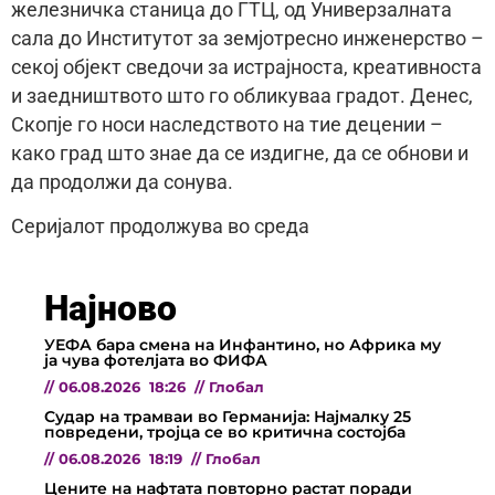
железничка станица до ГТЦ, од Универзалната
сала до Институтот за земјотресно инженерство –
секој објект сведочи за истрајноста, креативноста
и заедништвото што го обликуваа градот. Денес,
Скопје го носи наследството на тие децении –
како град што знае да се издигне, да се обнови и
да продолжи да сонува.
Серијалот продолжува во среда
Најново
УЕФА бара смена на Инфантино, но Африка му
ја чува фотелјата во ФИФА
//
06.08.2026
18:26
//
Глобал
Судар на трамваи во Германија: Најмалку 25
повредени, тројца се во критична состојба
//
06.08.2026
18:19
//
Глобал
Цените на нафтата повторно растат поради