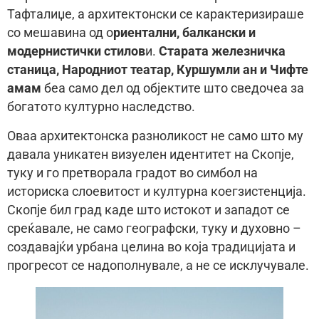
Тафталиџе, а архитектонски се карактеризираше
со мешавина од о
риентални, балкански и
модернистички стилов
и.
Старата железничка
станица, Народниот театар, Куршумли ан и Чифте
амам
беа само дел од објектите што сведочеа за
богатото културно наследство.
Оваа архитектонска разноликост не само што му
давала уникатен визуелен идентитет на Скопје,
туку и го претворала градот во симбол на
историска слоевитост и културна коегзистенција.
Скопје бил град каде што истокот и западот се
среќавале, не само географски, туку и духовно –
создавајќи урбана целина во која традицијата и
прогресот се надополнувале, а не се исклучувале.