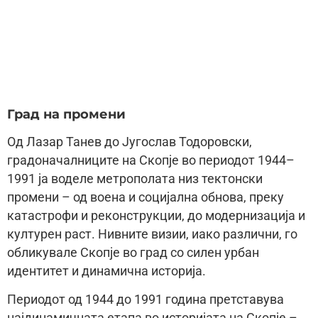
Град на промени
Од Лазар Танев до Југослав Тодоровски,
градоначалниците на Скопје во периодот 1944–
1991 ја воделе метрополата низ тектонски
промени – од воена и социјална обнова, преку
катастрофи и реконструкции, до модернизација и
културен раст. Нивните визии, иако различни, го
обликувале Скопје во град со силен урбан
идентитет и динамична историја.
Периодот од 1944 до 1991 година претставува