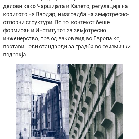
делови како Чаршијата и Калето, регулација на
коритото на Вардар, и изградба на земјотресно-
отпорни структури. Во тој контекст беше
формиран и Институтот за земјотресно
инженерство, прв од ваков вид во Европа кој
постави нови стандарди за градба во сеизмички
подрачја.