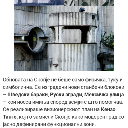
Обновата на Скопје не беше само физичка, туку и
симболична. Се изградени нови станбени блокови
–
Шведски бараки, Руски згради, Мексичка улица
– кои носеа имиња според земјите што помогнаа.
Се реализираше визионерскиот план на
Кензо
Танге,
кој го замисли Скопје како модерен град со
јасно дефинирани функционални зони.