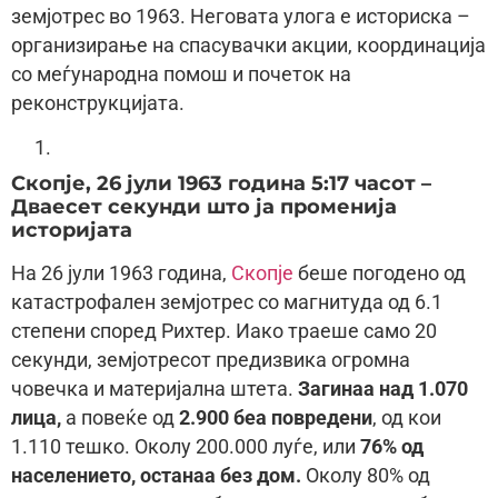
земјотрес во 1963. Неговата улога е историска –
организирање на спасувачки акции, координација
со меѓународна помош и почеток на
реконструкцијата.
Скопје, 26 јули 1963 година 5:17 часот –
Дваесет секунди што ја променија
историјата
На 26 јули 1963 година,
Скопје
беше погодено од
катастрофален земјотрес со магнитуда од 6.1
степени според Рихтер. Иако траеше само 20
секунди, земјотресот предизвика огромна
човечка и материјална штета.
Загинаа над 1.070
лица,
а повеќе од
2.900 беа повредени
, од кои
1.110 тешко. Околу 200.000 луѓе, или
76% од
населението, останаа без дом.
Околу 80% од