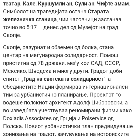
театар
,
Кале
,
Куршумли ан
,
Сули ан
,
Чифте амам
.
Симболот на трагедијата остана
Старата
железничка станица
, чии часовници застанаа
точно во 5:17 — денес дел од Музејот на град
Скопје.
Скопје, разурнат и обземен од болка, стана
центар на меѓународна солидарност. Помош
пристигна од 78 држави, меѓу кои САД, СССР,
Мексико, Шведска и многу други. Градот доби
епитет „
Град на светската солидарност
“, а
Обединетите Нации формираа интернационален
тим за урбанистичко планирање. Проектот го
водеше полскиот архитект Адолф Циборовски, а
во изведбата учествуваа реномирани фирми како
Doxiadis Associates од Грција и Polservice од
Полска. Новиот урбанистички план предвидуваше
зонирање на градот, зачувување на историските