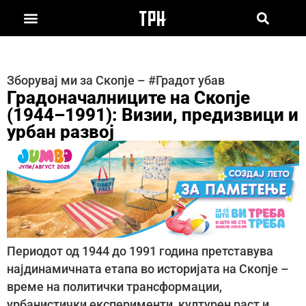
Зборувај ми за Скопје – #Градот убав
Градоначалниците на Скопје
(1944–1991): Визии, предизвици и
урбан развој
Периодот од 1944 до 1991 година претставува
најдинамичната етапа во историјата на Скопје –
време на политички трансформации,
урбанистички експерименти, културен раст и