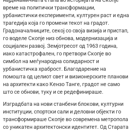
најдинамичната етапа во историјата на Скопје –
време на политички трансформации,
урбанистички експерименти, културен раст и една
трагедија која го промени текот на градот.
Градоначалниците, секој со своја визија и пристап,
го воделе Скопје низ обнова, модернизација и
социјален развој. Земјотресот од 1963 година,
иако катастрофален, го претвори Скопје во
симбол на меѓународна солидарност и
урбанистичка храброст. Благодарение на
помошта од целиот свет и визионерските планови
на архитекти како Кензо Танге, градот не само
што се обнови, туку и се редефинираше.
Изградбата на нови станбени блокови, културни
институции, спортски сали и деловни објекти го
трансформираше Скопје во современа метропола
со уникатен архитектонски идентитет. Од Старата