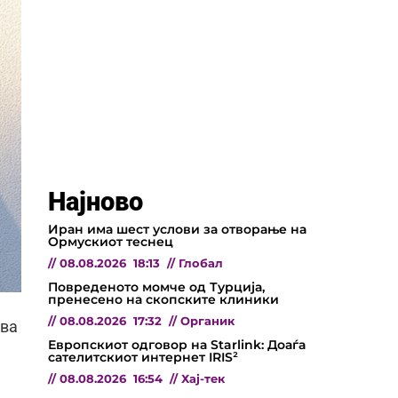
Најново
Иран има шест услови за отворање на
Ормускиот теснец
//
08.08.2026
18:13
//
Глобал
Повреденото момче од Турција,
пренесено на скопските клиники
//
08.08.2026
17:32
//
Органик
ува
Европскиот одговор на Starlink: Доаѓа
сателитскиот интернет IRIS²
//
08.08.2026
16:54
//
Хај-тек