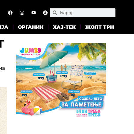
ИЈА
ОРГАНИК
ХАЈ-ТЕК
ЖОЛТ ТРН
т
на