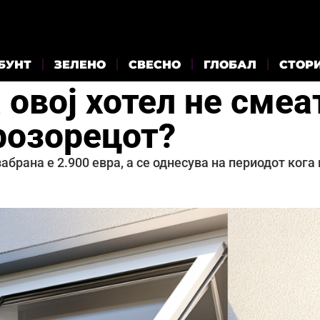
БУНТ
ЗЕЛЕНО
СВЕСНО
ГЛОБАЛ
СТОР
 овој хотел не смеа
розорецот?
рана е 2.900 евра, а се однесува на периодот кога 