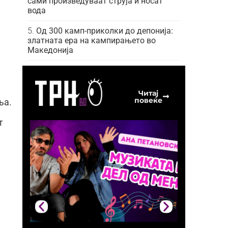
сами произведуваат струја и носат
вода
Од 300 камп-приколки до депонија:
златната ера на кампирањето во
Македонија
Читај
повеќе
ња.
т