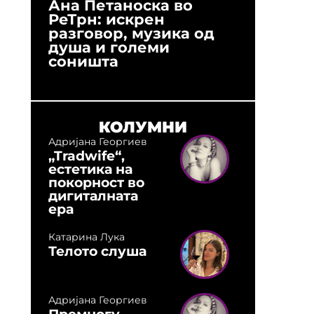
Ана Петаноска во
Ристо 
РеТрн: искрен
(Арханг
разговор, музика од
години
душа и големи
студио:
соништа
музика,
оловни
КОЛУМНИ
Адријана Георгиев
„Tradwife“,
естетика на
покорност во
дигиталната
ера
Катарина Лука
Телото слуша
Адријана Георгиев
Премногу