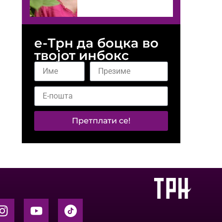
е-Трн да боцка во
твојот инбокс
Претплати се!