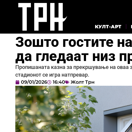
КУЛТ-АРТ
Зошто гостите на
да гледаат низ п
Пропишаната казна за прекршување на оваа заб
стадионот се игра натпревар.
09/01/2026
16:40
Жолт Трн