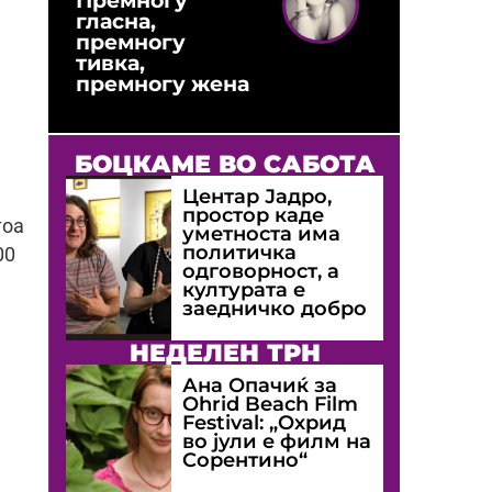
гласна,
премногу
тивка,
премногу жена
БОЦКАМЕ ВО САБОТА
Центар Јадро,
простор каде
тоа
уметноста има
политичка
00
одговорност, а
културата е
заедничко добро
НЕДЕЛЕН ТРН
Ана Опачиќ за
Оhrid Beach Film
Festival: „Охрид
во јули е филм на
Сорентино“