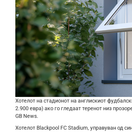
Хотелот на стадионот на англискиот фудбалски
2.900 евра) ако го гледаат теренот низ прозор
GB News.
Хотелот Blackpool FC Stadium, управуван од син