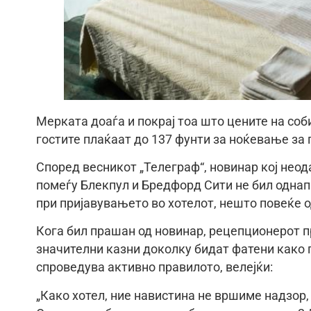
Мерката доаѓа и покрај тоа што цените на соб
гостите плаќаат до 137 фунти за ноќевање за
Според весникот „Телеграф“, новинар кој неод
помеѓу Блекпул и Бредфорд Сити не бил однап
при пријавувањето во хотелот, нешто повеќе о
Кога бил прашан од новинар, рецепционерот п
значителни казни доколку бидат фатени како г
спроведува активно правилото, велејќи:
„Како хотел, ние навистина не вршиме надзор,