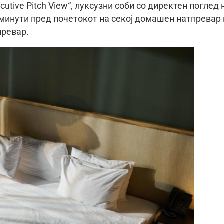
utive Pitch View“, луксузни соби со директен поглед 
 минути пред почетокот на секој домашен натпревар 
превар.