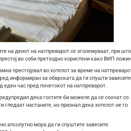
ите на денот на натпреварот се зголемуваат, при што
 престој во соби претходно користени како ВИП ложи
амна престојувал во хотелот за време на натпреваро
ред информиран за обврската да ги спушти завесите
д еден час пред почетокот на натпреварот.
редупредил дека гостите би можеле да се соочат со
и гледаат настаните, но признал дека хотелот не го
 но апсолутно мора да ги спуштите завесите.