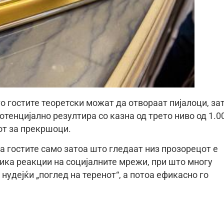
то гостите теоретски можат да отвораат пијалоци, за
отенцијално резултира со казна од трето ниво од 1.0
от за прекршоци.
а гостите само затоа што гледаат низ прозорецот е
ика реакции на социјалните мрежи, при што многу
нудејќи „поглед на теренот“, а потоа ефикасно го