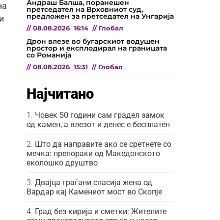
Андраш Балша, поранешен
на
претседател на Врховниот суд,
предложен за претседател на Унгарија
и
//
08.08.2026
16:14
//
Глобал
Дрон влезе во бугарскиот водушен
простор и експлодирал на границата
со Романија
//
08.08.2026
15:31
//
Глобал
Најчитано
Човек 50 години сам градел замок
од камен, а влезот и денес е бесплатен
Што да направите ако се сретнете со
мечка: препораки од Македонското
еколошко друштво
Двајца граѓани спасија жена од
Вардар кај Камениот мост во Скопје
Град без кирија и сметки: Жителите