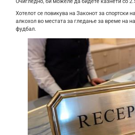
Очигледно, би можеле да бидете казнети со 2.5
Хотелот се повикува на Законот за спортски н
алкохол во местата за гледање за време на на
фудбал.