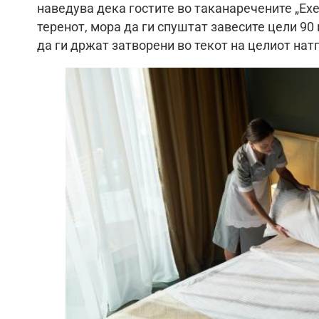
наведува дека гостите во таканаречените „Exec
теренот, мора да ги спуштат завесите цели 90
да ги држат затворени во текот на целиот нат