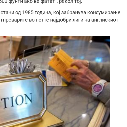
00 фунти ако ве фатат“, рекол тој.
астани од 1985 година, кој забранува консумирање
тпреварите во петте најдобри лиги на англискиот