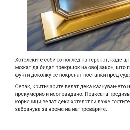
Хотелските соби со поглед на теренот, каде ш
можат да бидат прекршок на овој закон, што п
фунти доколку се покренат постапки пред суд
Сепак, критичарите велат дека казнувањето н
прекумерно и неоправдано. Праксата предизв
корисници велат дека хотелот ги лаже гостите 
забранува за време на натпреварите.