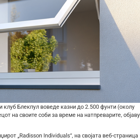
 клуб Блекпул воведе казни до 2.500 фунти (околу
ецот на своите соби за време на натпреварите, објав
џирот „Radisson Individuals“, на својата веб-страница