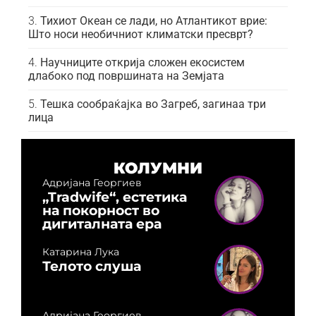
Тихиот Океан се лади, но Атлантикот врие:
Што носи необичниот климатски пресврт?
Научниците открија сложен екосистем
длабоко под површината на Земјата
Тешка сообраќајка во Загреб, загинаа три
лица
КОЛУМНИ
Адријана Георгиев
„Tradwife“, естетика
на покорност во
дигиталната ера
Катарина Лука
Телото слуша
Адријана Георгиев