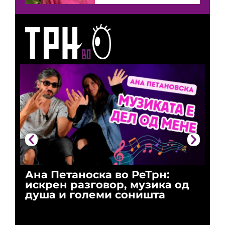
Ана Петаноска во РеТрн:
Ри
искрен разговор, музика од
го
душа и големи соништа
За
и 