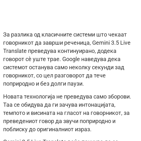
За разлика од класичните системи што чекаат
говорникот да заврши реченица, Gemini 3.5 Live
Translate преведува континуирано, додека
говорот сè уште трае. Google наведува дека
системот останува само неколку секунди зад
говорникот, со цел разговорот да тече
поприродно и без долги паузи.
Новата технологија не преведува само зборови.
Таа се обидува да ги зачува интонацијата,
темпото и висината на гласот на говорникот, за
преведениот говор да звучи поприродно и
поблиску до оригиналниот израз.