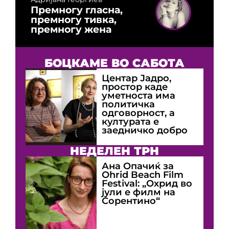
Премногу гласна,
премногу тивка,
премногу жена
БОЦКАМЕ ВО САБОТА
Центар Јадро,
простор каде
уметноста има
политичка
одговорност, а
културата е
заедничко добро
НЕДЕЛЕН ТРН
Ана Опачиќ за
Оhrid Beach Film
Festival: „Охрид во
јули е филм на
Сорентино“