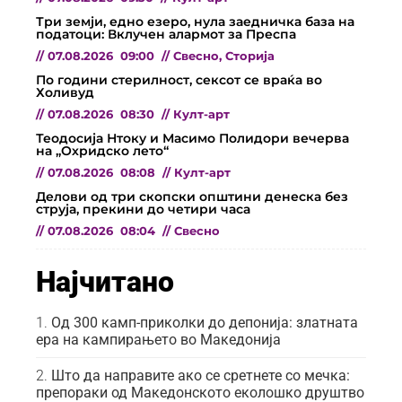
Три земји, едно езеро, нула заедничка база на
податоци: Вклучен алармот за Преспа
//
07.08.2026
09:00
//
Свесно
,
Сторија
По години стерилност, сексот се враќа во
Холивуд
//
07.08.2026
08:30
//
Култ-арт
Теодосија Нтоку и Масимо Полидори вечерва
на „Охридско лето“
//
07.08.2026
08:08
//
Култ-арт
Делови од три скопски општини денеска без
струја, прекини до четири часа
//
07.08.2026
08:04
//
Свесно
Најчитано
Од 300 камп-приколки до депонија: златната
ера на кампирањето во Македонија
Што да направите ако се сретнете со мечка:
препораки од Македонското еколошко друштво