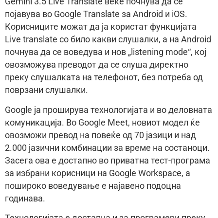
Gemini 3.5 Live Translate веќе почнува да се
појавува во Google Translate за Android и iOS.
Корисниците можат да ја користат функцијата
Live translate со било какви слушалки, а на Android
почнува да се воведува и нов „listening mode“, кој
овозможува преводот да се слуша директно
преку слушалката на телефонот, без потреба од
поврзани слушалки.
Google ја проширува технологијата и во деловната
комуникација. Во Google Meet, новиот модел ќе
овозможи превод на повеќе од 70 јазици и над
2.000 јазични комбинации за време на состаноци.
Засега ова е достапно во приватна тест-програма
за избрани корисници на Google Workspace, а
пошироко воведување е најавено подоцна
годинава.
Технологијата е достапна и за програмери преку