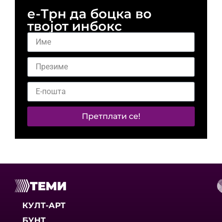
е-Трн да боцка во
твојот инбокс
Претплати се!
ТЕМИ
КУЛТ-АРТ
БУНТ