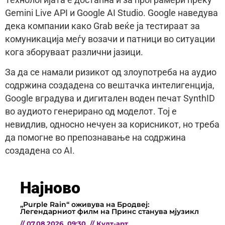
Gemini Live API и Google AI Studio. Google наведува
дека компании како Grab веќе ја тестираат за
комуникација меѓу возачи и патници во ситуации
кога зборуваат различни јазици.
За да се намали ризикот од злоупотреба на аудио
содржина создадена со вештачка интелигенција,
Google вградува и дигитален воден печат SynthID
во аудиото генерирано од моделот. Тој е
невидлив, односно нечуен за корисникот, но треба
да помогне во препознавање на содржина
создадена со AI.
Најново
„Purple Rain“ оживува на Бродвеј:
Легендарниот филм на Принс станува мјузикл
//
07.08.2026
09:30
//
Култ-арт