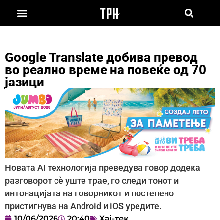
Google Translate добива превод
во реално време на повеќе од 70
јазици
Новата AI технологија преведува говор додека
разговорот сè уште трае, го следи тонот и
интонацијата на говорникот и постепено
пристигнува на Android и iOS уредите.
10/06/2026
20:40
Хај-тек