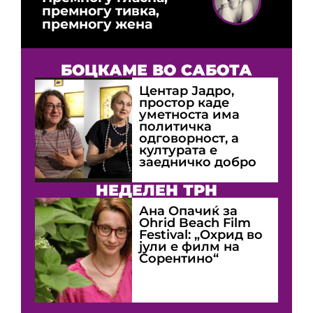
премногу тивка,
премногу жена
БОЦКАМЕ ВО САБОТА
Центар Јадро,
простор каде
уметноста има
политичка
одговорност, а
културата е
заедничко добро
НЕДЕЛЕН ТРН
Ана Опачиќ за
Оhrid Beach Film
Festival: „Охрид во
јули е филм на
Сорентино“