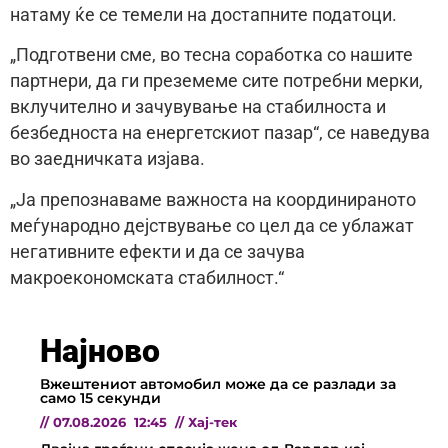
натаму ќе се темели на достапните податоци.
„Подготвени сме, во тесна соработка со нашите
партнери, да ги преземеме сите потребни мерки,
вклучително и зачувување на стабилноста и
безбедноста на енергетскиот пазар“, се наведува
во заедничката изјава.
„Ја препознаваме важноста на координираното
меѓународно дејствување со цел да се ублажат
негативните ефекти и да се зачува
макроекономската стабилност.“
Најново
Вжештениот автомобил може да се разлади за
само 15 секунди
//
07.08.2026
12:45
//
Хај-тек