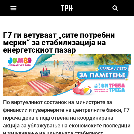
Г7 ги ветуваат „сите потребни
мерки“ за стабилизација на
енергетскиот пазар
По виртуелниот состанок на министрите за
финансии и гувернерите на централните банки, Г7
порача дека е подготвена на координирана
акција за ублажување на економските последици
и зачувување на ценовната стабилност.