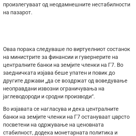
произлегуваат од неодамнешните нестабилности
на пазарот.
Оваа порака следуваше по виртуелниот состанок
на министрите за финансии и гувернерите на
централните банки на земјите членки на Г7. Во
заедничката изјава беше упатен и повик до
другите држави „да се воздржат од воведување
неоправдани извозни ограничувања на
јаглеводороди и сродни производи“.
Во изјавата се нагласува и дека централните
банки на земјите членки на Г7 остануваат цврсто
посветени на одржување на ценовната
стабилност, додека монетарната политика и