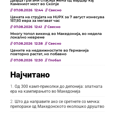
Двајца граѓани спасија жена од Вардар кај
Камениот мост во Скопје
//
07.08.2026
12:44
//
Свесно
Цената на струјата на HUPX за 7 август изнесува
157,93 евра за мегават час
//
07.08.2026
12:41
//
Свесно
Многу топол викенд во Македонија, во недела
локално невреме
//
07.08.2026
12:38
//
Свесно
Цените на недвижностите во Германија
повторно растат, но побавно
//
07.08.2026
12:30
//
Глобал
Најчитано
Од 300 камп-приколки до депонија: златната
ера на кампирањето во Македонија
Што да направите ако се сретнете со мечка:
препораки од Македонското еколошко друштво