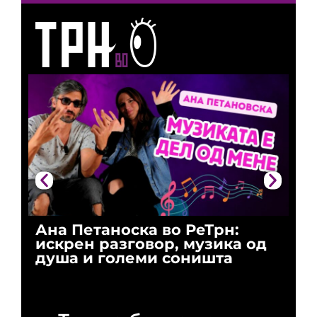
Ана Петаноска во РеТрн:
Ри
искрен разговор, музика од
го
душа и големи соништа
За
и 