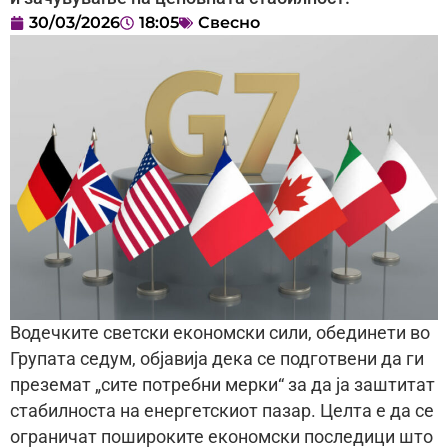
30/03/2026
18:05
Свесно
Водечките светски економски сили, обединети во
Групата седум, објавија дека се подготвени да ги
преземат „сите потребни мерки“ за да ја заштитат
стабилноста на енергетскиот пазар. Целта е да се
ограничат пошироките економски последици што