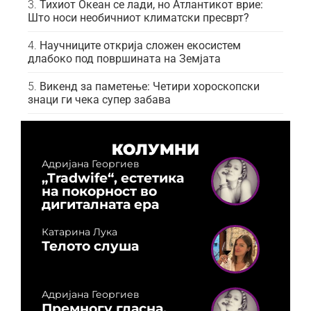
Тихиот Океан се лади, но Атлантикот врие:
Што носи необичниот климатски пресврт?
Научниците открија сложен екосистем
длабоко под површината на Земјата
Викенд за паметење: Четири хороскопски
знаци ги чека супер забава
КОЛУМНИ
Адријана Георгиев
„Tradwife“, естетика
на покорност во
дигиталната ера
Катарина Лука
Телото слуша
Адријана Георгиев
Премногу гласна,