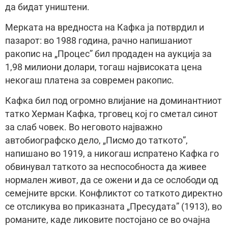
да бидат уништени.
Мерката на вредноста на Кафка ја потврдил и
пазарот: во 1988 година, рачно напишаниот
ракопис на „Процес” бил продаден на аукција за
1,98 милиони долари, тогаш највисоката цена
некогаш платена за современ ракопис.
Кафка бил под огромно влијание на доминантниот
татко Херман Кафка, трговец кој го сметал синот
за слаб човек. Во неговото најважно
автобиографско дело, „Писмо до таткото”,
напишано во 1919, а никогаш испратено Кафка го
обвинувал таткото за неспособноста да живее
нормален живот, да се ожени и да се ослободи од
семејните врски. Конфликтот со таткото директно
се отсликува во приказната „Пресудата” (1913), во
романите, каде ликовите постојано се во очајна