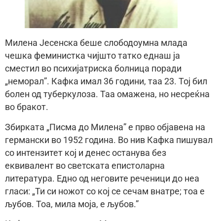
Милена Јесенска беше слободоумна млада
чешка феминистка чијшто татко еднаш ја
сместил во психијатриска болница поради
„неморал”. Кафка имал 36 години, таа 23. Тој бил
болен од туберкулоза. Таа омажена, но несреќна
во бракот.
Збирката „Писма до Милена” е прво објавена на
германски во 1952 година. Во нив Кафка пишувал
со интензитет кој и денес останува без
еквивалент во светската епистоларна
литература. Едно од неговите реченици до неа
гласи: „Ти си ножот со кој се сечам внатре; тоа е
љубов. Тоа, мила моја, е љубов.”