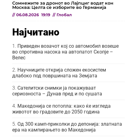
Сомнежите за дронот во Лајпциг водат кон
Москва: Целта се изборите во Германија
//
06.08.2026
19:19
//
Глобал
Најчитано
Приведен возачот кој со автомобил возеше
во спротивна насока на автопатот Скопје –
Велес
Научниците открија сложен екосистем
длабоко под површината на Земјата
Сателитски снимки ја покажуваат
сериозноста – Дунав пред и по сушата
Македонија се потопла: како ќе изгледа
животот во градовите до 2050 година
Од 300 камп-приколки до депонија: златната
ера на кампирањето во Македонија