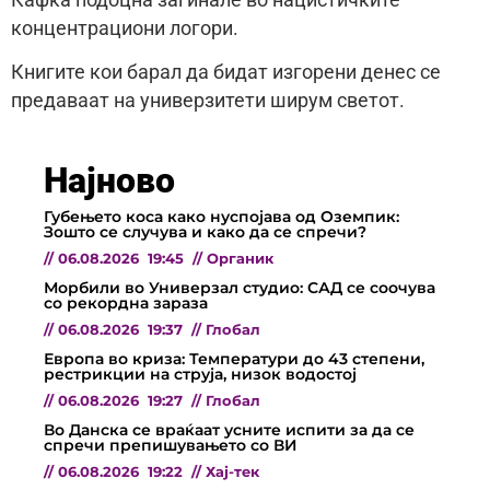
концентрациони логори.
Книгите кои барал да бидат изгорени денес се
предаваат на универзитети ширум светот.
Најново
Губењето коса како нуспојава од Оземпик:
Зошто се случува и како да се спречи?
//
06.08.2026
19:45
//
Органик
Морбили во Универзал студио: САД се соочува
со рекордна зараза
//
06.08.2026
19:37
//
Глобал
Европа во криза: Температури до 43 степени,
рестрикции на струја, низок водостој
//
06.08.2026
19:27
//
Глобал
Во Данска се враќаат усните испити за да се
спречи препишувањето со ВИ
//
06.08.2026
19:22
//
Хај-тек