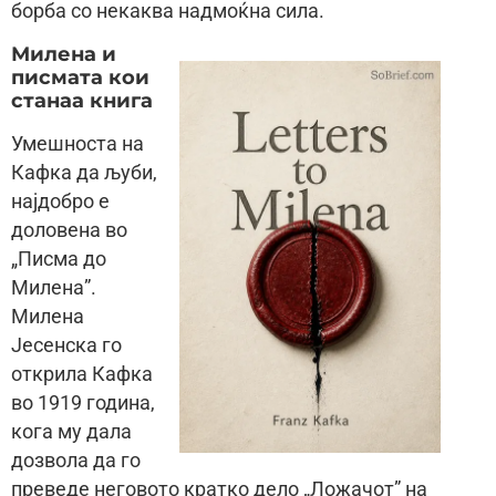
борба со некаква надмоќна сила.
Милена и
писмата кои
станаа книга
Умешноста на
Кафка да љуби,
најдобро е
доловена во
„Писма до
Милена”.
Милена
Јесенска го
открила Кафка
во 1919 година,
кога му дала
дозвола да го
преведе неговото кратко дело „Ложачот” на