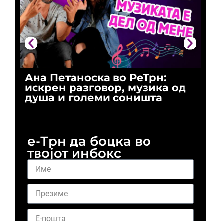
Ана Петаноска во РеТрн:
Ри
искрен разговор, музика од
го
душа и големи соништа
За
и 
е-Трн да боцка во
твојот инбокс