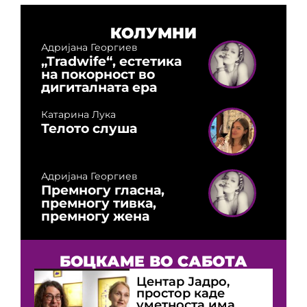
КОЛУМНИ
Адријана Георгиев
„Tradwife“, естетика
на покорност во
дигиталната ера
Катарина Лука
Телото слуша
Адријана Георгиев
Премногу гласна,
премногу тивка,
премногу жена
БОЦКАМЕ ВО САБОТА
Центар Јадро,
простор каде
уметноста има