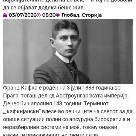
да се објават додека беше жив
03/07/2026
08:30
Глобал
,
Сторија
Франц Кафка е роден на 3 јули 1883 година во
Прага, тогаш дел од Австроунгарската империја.
Денес би наполнил 143 години. Терминот
„„кафкијански” влезе во речниците на светот за да
опише ситуации полни со апсурдна бирократија и
неразбирливи системи на моќ, токму онакви
какви ги прикажуваат неговите дела.