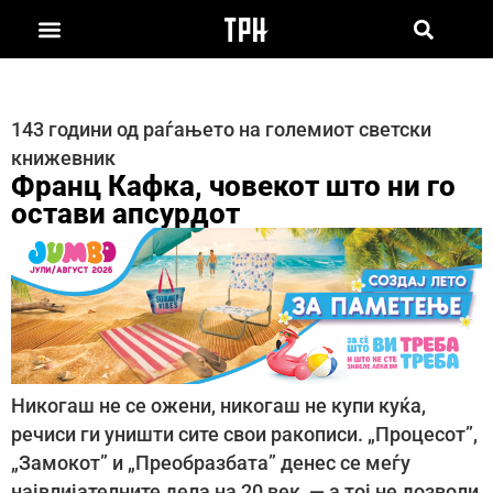
143 години од раѓањето на големиот светски
книжевник
Франц Кафка, човекот што ни го
остави апсурдот
Никогаш не се ожени, никогаш не купи куќа,
речиси ги уништи сите свои ракописи. „Процесот”,
„Замокот” и „Преобразбата” денес се меѓу
највлијателните дела на 20 век, — а тој не дозволи