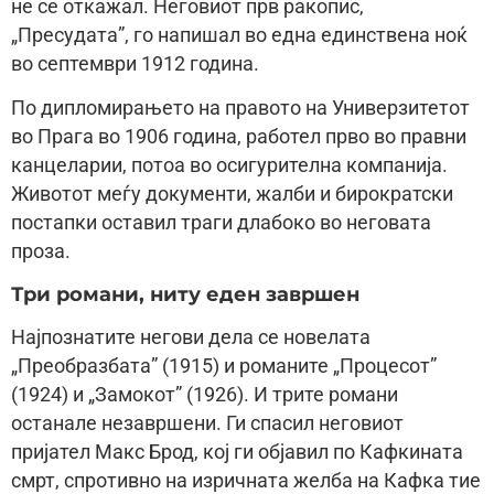
не се откажал. Неговиот прв ракопис,
„Пресудата”, го напишал во една единствена ноќ
во септември 1912 година.
По дипломирањето на правото на Универзитетот
во Прага во 1906 година, работел прво во правни
канцеларии, потоа во осигурителна компанија.
Животот меѓу документи, жалби и бирократски
постапки оставил траги длабоко во неговата
проза.
Три романи, ниту еден завршен
Најпознатите негови дела се новелата
„Преобразбата” (1915) и романите „Процесот”
(1924) и „Замокот” (1926). И трите романи
останале незавршени. Ги спасил неговиот
пријател Макс Брод, кој ги објавил по Кафкината
смрт, спротивно на изричната желба на Кафка тие