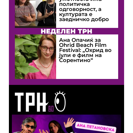
политичка
одговорност, а
културата е
заедничко добро
НЕДЕЛЕН ТРН
Ана Опачиќ за
Оhrid Beach Film
Festival: „Охрид во
јули е филм на
Сорентино“