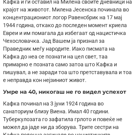
Кафка и ги оставил на Милена своите дневници на
крајот на животот. Милена Јесенска починала во
концентрациониот логор Равенсбрик на 17 мај
1944 година, откако до последен момент криела
Евреи и им помагала да избегаат од нацистичка
Чехословачка. Јад Вашем ја признал за
Праведник меѓу народите. Иако писмата на
Кафка до неа се познати на цел свет, таа
примарно е позната само затоа што Кафка и
пишувал, а не заради тоа што претставувала и тоа
е неправда кон нејзиниот живот.
Умре на 40, никогаш не го видел успехот
Кафка починал на 3 јуни 1924 година во
санаториум близу Виена. Имал 40 години.
Туберкулозата го зафатила грлото и повеќе не
можел да јаде ни да зборува. Трите сестри на
Кафка подоцна загинале во нацистичките