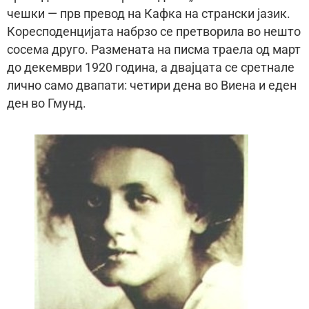
чешки — прв превод на Кафка на странски јазик.
Коресподенцијата набрзо се претворила во нешто
сосема друго. Размената на писма траела од март
до декември 1920 година, а двајцата се сретнале
лично само двапати: четири дена во Виена и еден
ден во Гмунд.