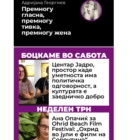
Адријана Георгиев
Премногу
гласна,
премногу
тивка,
премногу жена
БОЦКАМЕ ВО САБОТА
Центар Јадро,
простор каде
уметноста има
политичка
одговорност, а
културата е
заедничко добро
НЕДЕЛЕН ТРН
Ана Опачиќ за
Оhrid Beach Film
Festival: „Охрид
во јули е филм на
Сорентино“