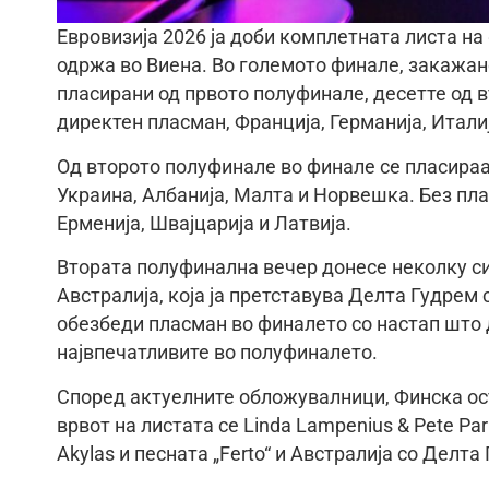
Евровизија 2026 ја доби комплетната листа н
одржа во Виена. Во големото финале, закажано 
пласирани од првото полуфинале, десетте од в
директен пласман, Франција, Германија, Итали
Од второто полуфинале во финале се пласираа 
Украина, Албанија, Малта и Норвешка. Без пл
Ерменија, Швајцарија и Латвија.
Втората полуфинална вечер донесе неколку си
Австралија, која ја претставува Делта Гудрем 
обезбеди пласман во финалето со настап што 
највпечатливите во полуфиналето.
Според актуелните обложувалници, Финска ост
врвот на листата се Linda Lampenius & Pete Park
Akylas и песната „Ferto“ и Австралија со Делта 