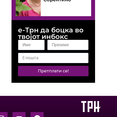
е-Трн да боцка во
твојот инбокс
Претплати се!