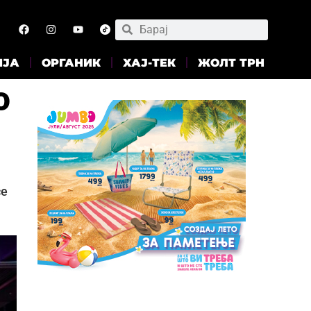
ИЈА
ОРГАНИК
ХАЈ-ТЕК
ЖОЛТ ТРН
о
се