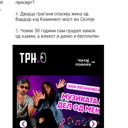
те
пресврт?
о
Двајца граѓани спасија жена од
Вардар кај Камениот мост во Скопје
Човек 50 години сам градел замок
од камен, а влезот и денес е бесплатен
Читај
повеќе