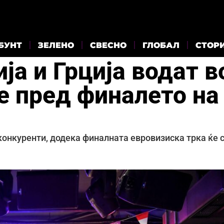
БУНТ
ЗЕЛЕНО
СВЕСНО
ГЛОБАЛ
СТОР
ја и Грција водат в
 пред финалето на
 конкуренти, додека финалната евровизиска трка ќе 