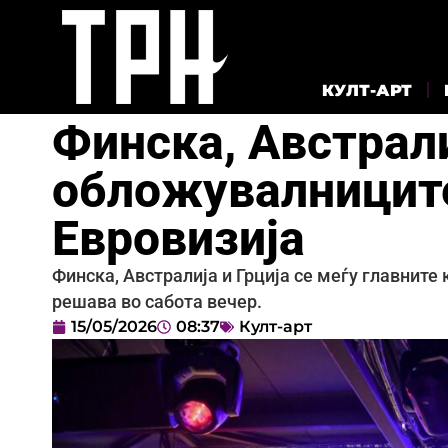
КУЛТ-АРТ
Финска, Австрали
обложувалниците
Евровизија
Финска, Австралија и Грција се меѓу главните
решава во сабота вечер.
15/05/2026
08:37
Култ-арт