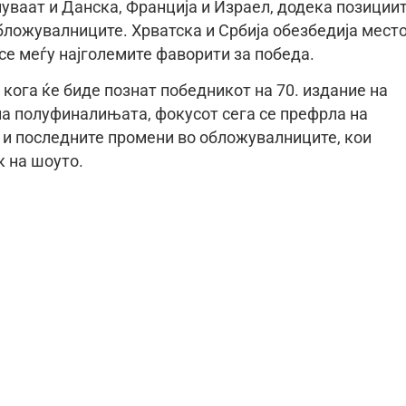
уваат и Данска, Франција и Израел, додека позиции
бложувалниците. Хрватска и Србија обезбедија мест
се меѓу најголемите фаворити за победа.
 кога ќе биде познат победникот на 70. издание на
а полуфиналињата, фокусот сега се префрла на
 и последните промени во обложувалниците, кои
 на шоуто.