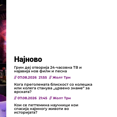
Најново
Грин деј отворија 24-часовна ТВ и
најавија нов филм и песна
//
07.08.2026
21:55
//
Жолт Трн
Кога преголемата блискост со колешка
или колега станува „црвено знаме“ за
врската?
//
07.08.2026
21:45
//
Жолт Трн
Кои се петтемина научници кои
спасија најмногу животи во
историјата?