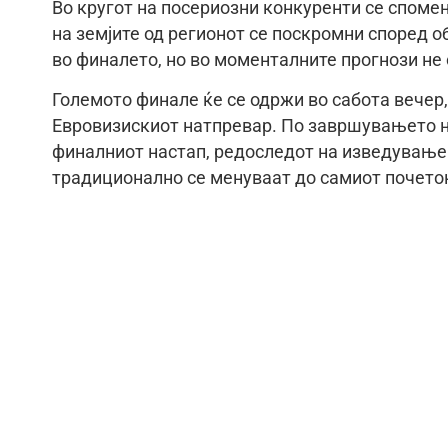
Во кругот на посериозни конкуренти се спомен
на земјите од регионот се поскромни според о
во финалето, но во моменталните прогнози не 
Големото финале ќе се одржи во сабота вечер,
Евровизискиот натпревар. По завршувањето н
финалниот настап, редоследот на изведување
традиционално се менуваат до самиот почеток