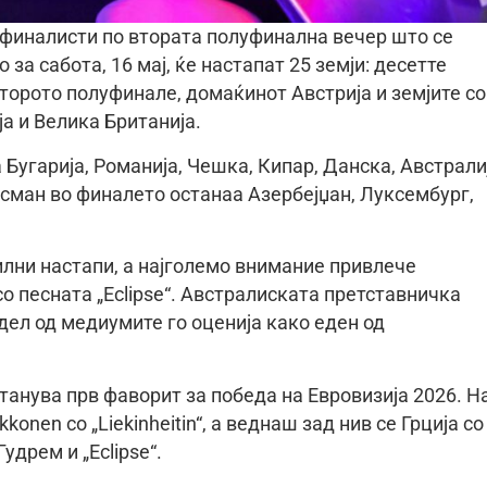
а финалисти по втората полуфинална вечер што се
за сабота, 16 мај, ќе настапат 25 земји: десетте
торото полуфинале, домаќинот Австрија и земјите со
ја и Велика Британија.
Бугарија, Романија, Чешка, Кипар, Данска, Австрали
асман во финалето останаа Азербејџан, Луксембург,
лни настапи, а најголемо внимание привлече
со песната „Eclipse“. Австралиската претставничка
дел од медиумите го оценија како еден од
анува прв фаворит за победа на Евровизија 2026. Н
konen со „Liekinheitin“, а веднаш зад нив се Грција со
Гудрем и „Eclipse“.