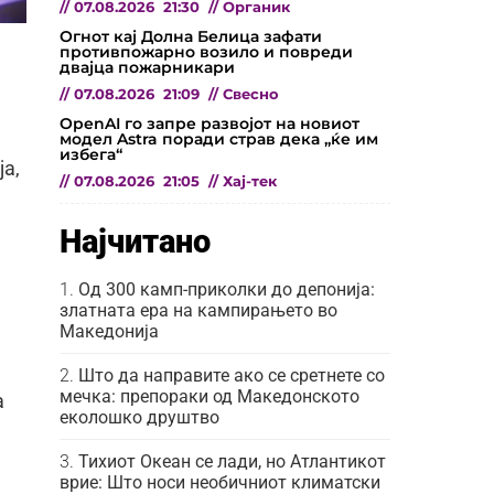
//
07.08.2026
21:30
//
Органик
Огнот кај Долна Белица зафати
противпожарно возило и повреди
двајца пожарникари
//
07.08.2026
21:09
//
Свесно
OpenAI го запре развојот на новиот
модел Astra поради страв дека „ќе им
избега“
ја,
//
07.08.2026
21:05
//
Хај-тек
Најчитано
Од 300 камп-приколки до депонија:
златната ера на кампирањето во
Македонија
Што да направите ако се сретнете со
мечка: препораки од Македонското
а
еколошко друштво
Тихиот Океан се лади, но Атлантикот
врие: Што носи необичниот климатски