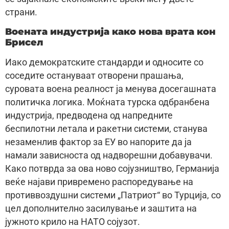
страни.
Воената индустрија како нова врата кон
Брисел
Иако демократските стандарди и односите со
соседите остануваат отворени прашања,
суровата воена реалност ја менува досегашната
политичка логика. Моќната турска одбранбена
индустрија, предводена од напредните
беспилотни летала и ракетни системи, станува
незаменлив фактор за ЕУ во напорите да ја
намали зависноста од надворешни добавувачи.
Како потврда за ова ново сојузништво, Германија
веќе најави привремено распоредување на
противвоздушни системи „Патриот“ во Турција, со
цел дополнително засилување и заштита на
јужното крило на НАТО сојузот.