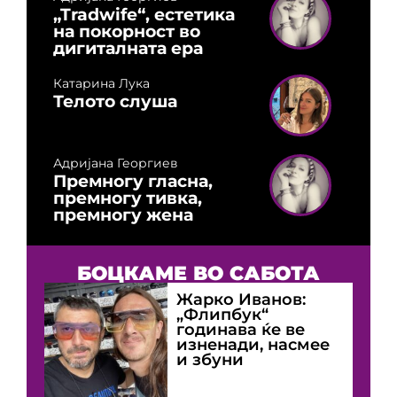
„Tradwife“, естетика
на покорност во
дигиталната ера
Катарина Лука
Телото слуша
Адријана Георгиев
Премногу гласна,
премногу тивка,
премногу жена
БОЦКАМЕ ВО САБОТА
Жарко Иванов:
„Флипбук“
годинава ќе ве
изненади, насмее
и збуни