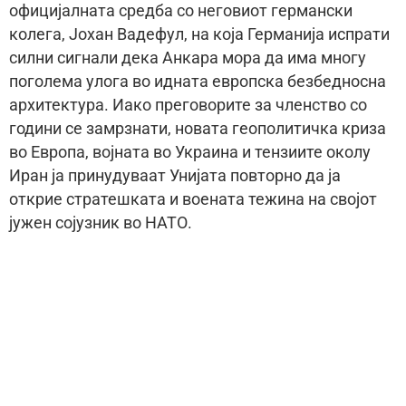
официјалната средба со неговиот германски
колега, Јохан Вадефул, на која Германија испрати
силни сигнали дека Анкара мора да има многу
поголема улога во идната европска безбедносна
архитектура. Иако преговорите за членство со
години се замрзнати, новата геополитичка криза
во Европа, војната во Украина и тензиите околу
Иран ја принудуваат Унијата повторно да ја
открие стратешката и воената тежина на својот
јужен сојузник во НАТО.