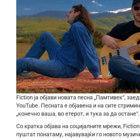
Fiction ја објави новата песна „Памтивек“, за
YouTube. Песната е објавена и на сите стрими
„конечно ваша, во етерот, и тука за да остане“.
Со кратка објава на социјалните мрежи, Fiction
пуштат понатаму, најавувајќи го новото музич