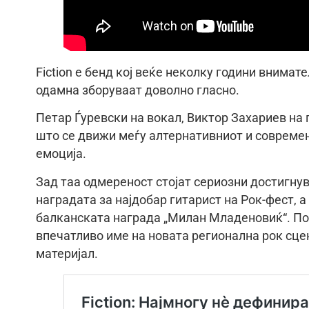
Fiction е бенд кој веќе неколку години внимате
одамна зборуваат доволно гласно.
Петар Ѓуревски на вокал, Виктор Захариев на 
што се движи меѓу алтернативниот и современи
емоција.
Зад таа одмереност стојат сериозни достигнува
наградата за најдобар гитарист на Рок-фест, а
балканската награда „Милан Младеновиќ“. По у
впечатливо име на новата регионална рок сцен
материјал.