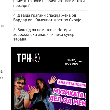
врие: Што носи необичниот климатски
пресврт?
Двајца граѓани спасија жена од
Вардар кај Камениот мост во Скопје
си
Викенд за паметење: Четири
хороскопски знаци ги чека супер
забава
к
Читај
повеќе
за
ко