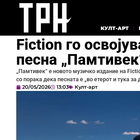
КУЛТ-АРТ
Fiction го освоју
песна „Памтивек
„Памтивек“ е новото музичко издание на Ficti
со порака дека песната е „во етерот и тука за 
20/05/2026
13:03
Култ-арт