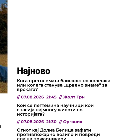
Најново
Кога преголемата блискост со колешка
или колега станува „црвено знаме“ за
врската?
//
07.08.2026
21:45
//
Жолт Трн
Кои се петтемина научници кои
спасија најмногу животи во
историјата?
//
07.08.2026
21:30
//
Органик
а
Огнот кај Долна Белица зафати
противпожарно возило и повреди
двајца пожарникари