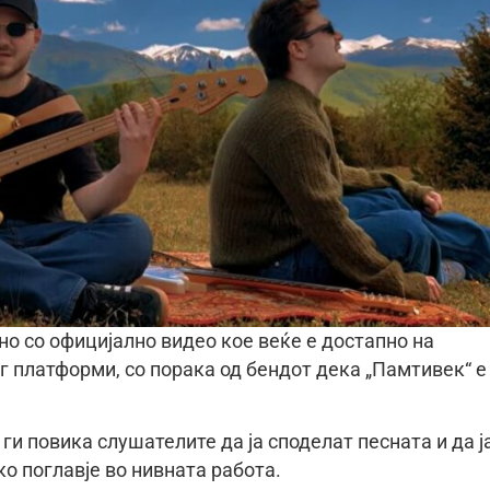
едно со официјално видео кое веќе е достапно на
нг платформи, со порака од бендот дека „Памтивек“ е
 ги повика слушателите да ја споделат песната и да ј
ко поглавје во нивната работа.