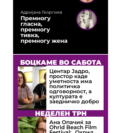
Адријана Георгиев
Премногу
гласна,
премногу
тивка,
премногу жена
БОЦКАМЕ ВО САБОТА
Центар Јадро,
простор каде
уметноста има
политичка
одговорност, а
културата е
заедничко добро
НЕДЕЛЕН ТРН
Ана Опачиќ за
Оhrid Beach Film
Festival: „Охрид