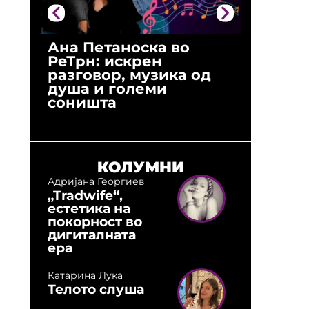
Ана Петаноска во
Ристо 
РеТрн: искрен
(Арханг
разговор, музика од
години
душа и големи
студио:
соништа
музика,
оловни
КОЛУМНИ
Адријана Георгиев
„Tradwife“,
естетика на
покорност во
дигиталната
ера
Катарина Лука
Телото слуша