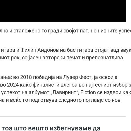
лно и сталожено го гради својот пат, но нивните успе
гитара и Филип Андонов на бас гитара стојат зад зву
от рок, со јасен авторски печат и препознатлива
ња: во 2018 победија на Лузер Фест, ја освоија
 во 2024 како финалисти влегоа во најтесниот избор 
спехот на албумот „Лавиринт“, Fiction се издвои ка
а и веќе го подготвува следното поглавје со нов