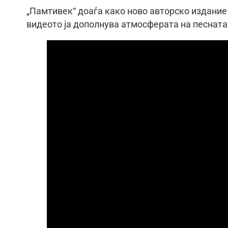
„Памтивек“ доаѓа како ново авторско издание 
видеото ја дополнува атмосферата на песната 