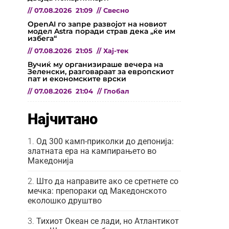
//
07.08.2026
21:09
//
Свесно
OpenAI го запре развојот на новиот
модел Astra поради страв дека „ќе им
избега“
//
07.08.2026
21:05
//
Хај-тек
Вучиќ му организираше вечера на
Зеленски, разговараат за европскиот
пат и економските врски
//
07.08.2026
21:04
//
Глобал
Најчитано
Од 300 камп-приколки до депонија:
златната ера на кампирањето во
Македонија
Што да направите ако се сретнете со
мечка: препораки од Македонското
еколошко друштво
Тихиот Океан се лади, но Атлантикот