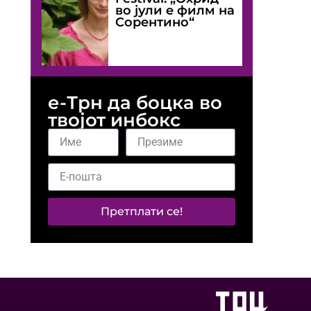
во јули е филм на
Сорентино“
е-Трн да боцка во
твојот инбокс
Претплати се!