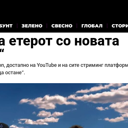
БУНТ
ЗЕЛЕНО
СВЕСНО
ГЛОБАЛ
СТОР
ва етерот со новата
“
on, достапно на YouTube и на сите стриминг платформ
да остане“.