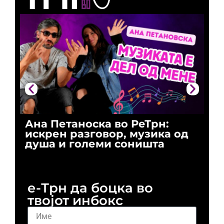
Ана Петаноска во РеТрн:
Ри
искрен разговор, музика од
го
душа и големи соништа
За
и 
е-Трн да боцка во
твојот инбокс