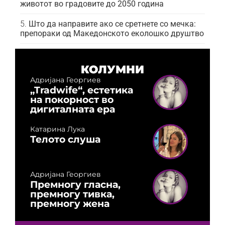
животот во градовите до 2050 година
Што да направите ако се сретнете со мечка:
препораки од Македонското еколошко друштво
КОЛУМНИ
Адријана Георгиев
„Tradwife“, естетика
на покорност во
дигиталната ера
Катарина Лука
Телото слуша
Адријана Георгиев
Премногу гласна,
премногу тивка,
премногу жена