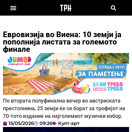
Евровизија во Виена: 10 земји ја
пополнија листата за големото
финале
По втората полуфинална вечер во австриската
престолнина, 25 земји ќе се борат за трофејот на
70-тото издание на најголемиот музички избор.
15/05/2026
09:26
Култ-арт