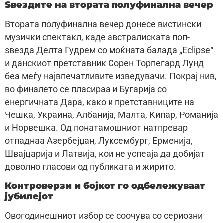
Ѕвездите на втората полуфинална вечер
Втората полуфинална вечер донесе вистински
музички спектакл, каде австралиската поп-
ѕвезда Делта Гудрем со моќната балада „Eclipse“
и данскиот претставник Сорен Торпегард Лунд
беа меѓу највпечатливите изведувачи. Покрај нив,
во финалето се пласираа и Бугарија со
енергичната Дара, како и претставниците на
Чешка, Украина, Албанија, Малта, Кипар, Романија
и Норвешка. Од понатамошниот натпревар
отпаднаа Азербејџан, Луксембург, Ерменија,
Швајцарија и Латвија, кои не успеаја да добијат
доволно гласови од публиката и жирито.
Контроверзи и бојкот го одбележуваат
јубилејот
Овогодинешниот избор се соочува со сериозни