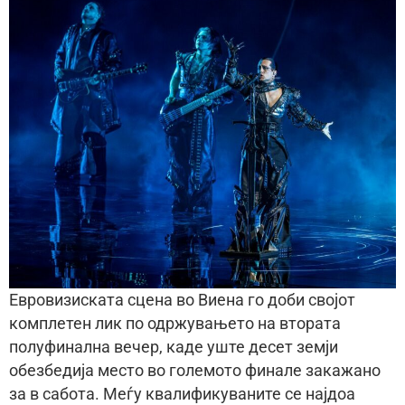
Евровизиската сцена во Виена го доби својот
комплетен лик по одржувањето на втората
полуфинална вечер, каде уште десет земји
обезбедија место во големото финале закажано
за в сабота. Меѓу квалификуваните се најдоа