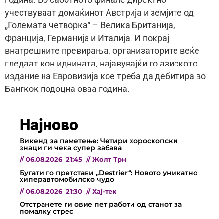
учествуваат домаќинот Австрија и земјите од
„Големата четворка“ – Велика Британија,
Франција, Германија и Италија. И покрај
внатрешните превирања, организаторите веќе
гледаат кон иднината, најавувајќи го азиското
издание на Евровизија кое треба да дебитира во
Бангкок подоцна оваа година.
Најново
Викенд за паметење: Четири хороскопски
знаци ги чека супер забава
//
06.08.2026
21:45
//
Жолт Трн
Бугати го претстави „Destrier“: Новото уникатно
хиперавтомобилско чудо
//
06.08.2026
21:30
//
Хај-тек
Отстранете ги овие пет работи од станот за
помалку стрес