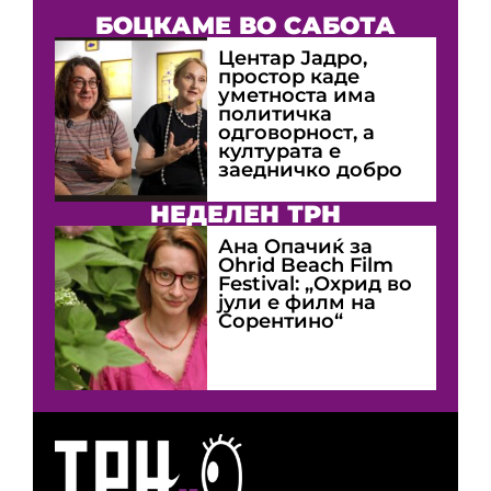
БОЦКАМЕ ВО САБОТА
Центар Јадро,
простор каде
уметноста има
политичка
одговорност, а
културата е
заедничко добро
НЕДЕЛЕН ТРН
Ана Опачиќ за
Оhrid Beach Film
Festival: „Охрид во
јули е филм на
Сорентино“