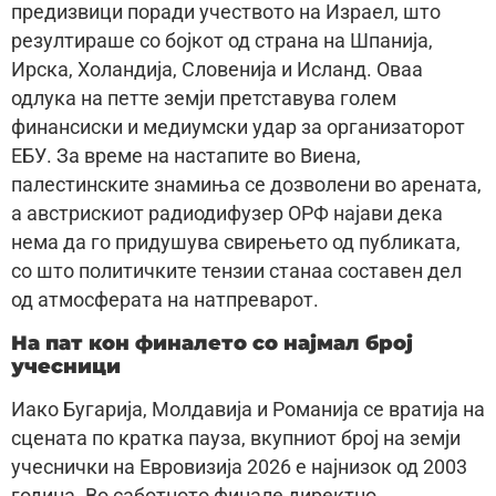
предизвици поради учеството на Израел, што
резултираше со бојкот од страна на Шпанија,
Ирска, Холандија, Словенија и Исланд. Оваа
одлука на петте земји претставува голем
финансиски и медиумски удар за организаторот
ЕБУ. За време на настапите во Виена,
палестинските знамиња се дозволени во арената,
а австрискиот радиодифузер ОРФ најави дека
нема да го придушува свирењето од публиката,
со што политичките тензии станаа составен дел
од атмосферата на натпреварот.
На пат кон финалето со најмал број
учесници
Иако Бугарија, Молдавија и Романија се вратија на
сцената по кратка пауза, вкупниот број на земји
учеснички на Евровизија 2026 е најнизок од 2003
година. Во саботното финале директно