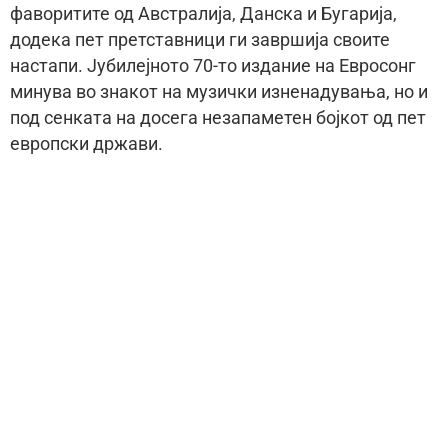
фаворитите од Австралија, Данска и Бугарија,
додека пет претставници ги завршија своите
настапи. Јубилејното 70-то издание на Евросонг
минува во знакот на музички изненадувања, но и
под сенката на досега незапаметен бојкот од пет
европски држави.