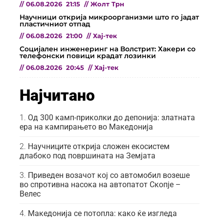
//
06.08.2026
21:15
//
Жолт Трн
Научници открија микроорганизми што го јадат
пластичниот отпад
//
06.08.2026
21:00
//
Хај-тек
Социјален инженеринг на Волстрит: Хакери со
телефонски повици крадат лозинки
//
06.08.2026
20:45
//
Хај-тек
Најчитано
Од 300 камп-приколки до депонија: златната
ера на кампирањето во Македонија
Научниците открија сложен екосистем
длабоко под површината на Земјата
Приведен возачот кој со автомобил возеше
во спротивна насока на автопатот Скопје –
Велес
Македонија се потопла: како ќе изгледа