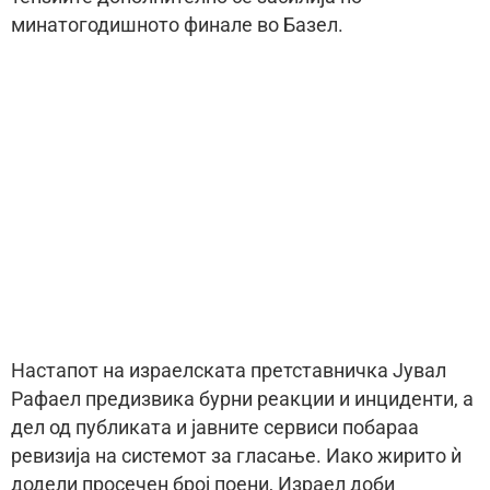
минатогодишното финале во Базел.
Настапот на израелската претставничка Јувал
Рафаел предизвика бурни реакции и инциденти, а
дел од публиката и јавните сервиси побараа
ревизија на системот за гласање. Иако жирито ѝ
додели просечен број поени, Израел доби