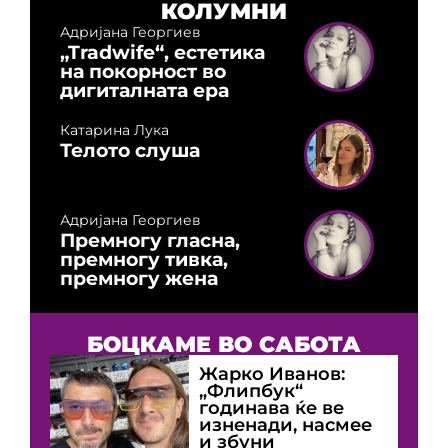
КОЛУМНИ
Адријана Георгиев
„Tradwife“, естетика
на покорност во
дигиталната ера
Катарина Лука
Телото слуша
Адријана Георгиев
Премногу гласна,
премногу тивка,
премногу жена
БОЦКАМЕ ВО САБОТА
Жарко Иванов:
„Флипбук“
годинава ќе ве
изненади, насмее
и збуни