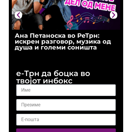
Ана Петаноска во РеТрн:
Ри
искрен разговор, музика од
го
душа и големи соништа
За
и 
е-Трн да боцка во
твојот инбокс