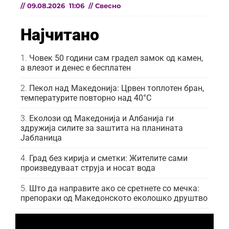
//
09.08.2026
11:06
//
Свесно
Најчитано
Човек 50 години сам градел замок од камен,
а влезот и денес е бесплатен
Пекол над Македонија: Црвен топлотен бран,
температурите повторно над 40°C
Еколози од Македонија и Албанија ги
здружија силите за заштита на планината
Јабланица
Град без кирија и сметки: Жителите сами
произведуваат струја и носат вода
Што да направите ако се сретнете со мечка:
препораки од Македонското еколошко друштво