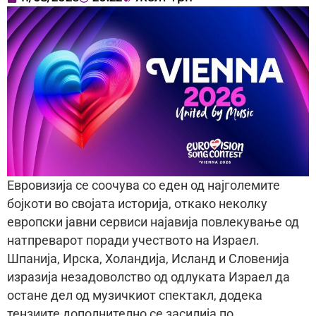
Евровизија се соочува со еден од најголемите
бојкоти во својата историја, откако неколку
европски јавни сервиси најавија повлекување од
натпреварот поради учеството на Израел.
Шпанија, Ирска, Холандија, Исланд и Словенија
изразија незадоволство од одлуката Израел да
остане дел од музичкиот спектакл, додека
тензиите дополнително се засилија по