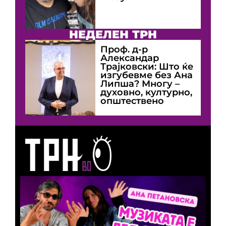
НЕДЕЛЕН ТРН
Проф. д-р
Александар
Трајковски: Што ќе
изгубевме без Ана
Липша? Многу –
духовно, културно,
општествено