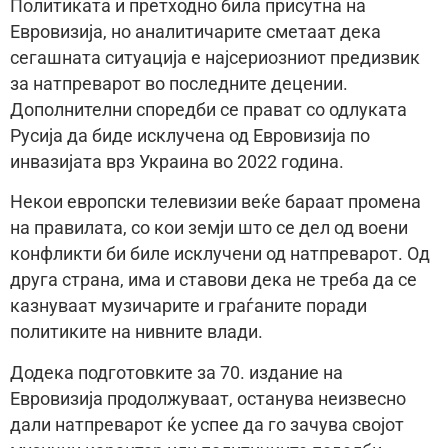
Политиката и претходно била присутна на
Евровизија, но аналитичарите сметаат дека
сегашната ситуација е најсериозниот предизвик
за натпреварот во последните децении.
Дополнителни споредби се прават со одлуката
Русија да биде исклучена од Евровизија по
инвазијата врз Украина во 2022 година.
Некои европски телевизии веќе бараат промена
на правилата, со кои земји што се дел од воени
конфликти би биле исклучени од натпреварот. Од
друга страна, има и ставови дека не треба да се
казнуваат музичарите и граѓаните поради
политиките на нивните влади.
Додека подготовките за 70. издание на
Евровизија продолжуваат, останува неизвесно
дали натпреварот ќе успее да го зачува својот