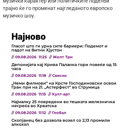
музички карактер или политичките поделби
трајно ќе го променат најгледаното европско
музичко шоу.
Најново
Гласот што ги урна сите бариери: Подемот и
падот на Витни Хјустон
//
09.08.2026
11:25
//
Жолт Трн
Депонијата кај Крива Паланка гори повеќе од 15
часа
//
09.08.2026
11:18
//
Свесно
„Неми филмови“ на Крсте Господиновски освои
Гран при на 21. „Астерфест“ во Струмица
//
09.08.2026
11:15
//
Култ-арт
Најмалку 25 повредени во тешката железничка
несреќа во Хрватска
//
09.08.2026
11:12
//
Глобал
Скопјанец без дозвола возел со 2,13 промили
алкохол