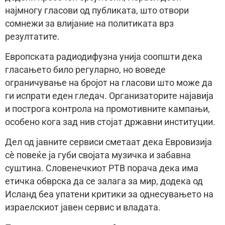
најмногу гласови од публиката, што отвори
сомнежи за влијание на политиката врз
резултатите.
Европската радиодифузна унија соопшти дека
гласањето било регуларно, но воведе
ограничување на бројот на гласови што може да
ги испрати еден гледач. Организаторите најавија
и построга контрола на промотивните кампањи,
особено кога зад нив стојат државни институции.
Дел од јавните сервиси сметаат дека Евровизија
сè повеќе ја губи својата музичка и забавна
суштина. Словенечкиот РТВ порача дека има
етичка обврска да се залага за мир, додека од
Исланд беа упатени критики за однесувањето на
израелскиот јавен сервис и владата.