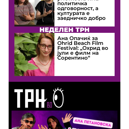
политичка
одговорност, а
културата е
заедничко добро
НЕДЕЛЕН ТРН
Ана Опачиќ за
Оhrid Beach Film
Festival: „Охрид во
јули е филм на
Сорентино“