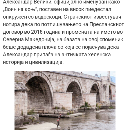
Александар Велики, официјално именуван како
„Воин на коњ“, поставен на висок пиедестал
опкружен со водоскоци. Странскиот известувач
нотира дека по потпишувањето на Преспанскиот
договор во 2018 година и промената на името во
Северна Македонија, на базата на овој споменик
беше додадена плоча со која се појаснува дека
Александар припаѓа на античката хеленска
историја и цивилизација.