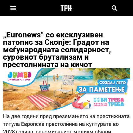
„Еuronews“ со ексклузивен
патопис за Скопје: Градот на
меѓународната солидарност,
суровиот брутализам и
престолнината на кичот
На две години пред преземањето на престижната
титула Европска престолнина на културата во
2028 година, реномираниот медиум објави