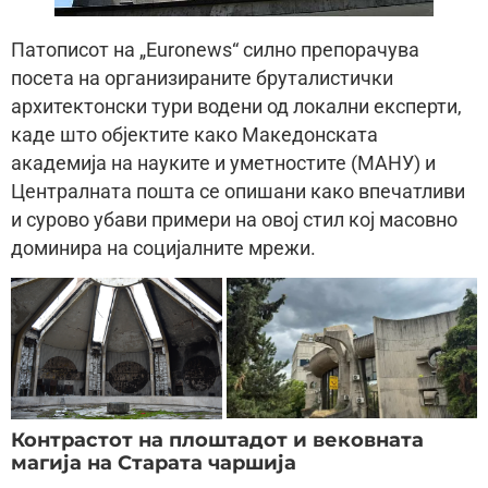
Патописот на „Euronews“ силно препорачува
посета на организираните бруталистички
архитектонски тури водени од локални експерти,
каде што објектите како Македонската
академија на науките и уметностите (МАНУ) и
Централната пошта се опишани како впечатливи
и сурово убави примери на овој стил кој масовно
доминира на социјалните мрежи.
Контрастот на плоштадот и вековната
магија на Старата чаршија