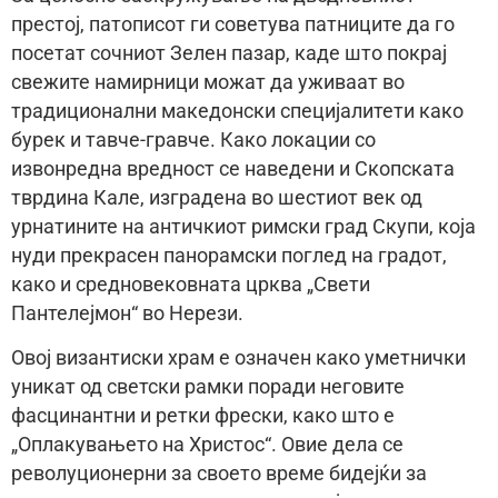
престој, патописот ги советува патниците да го
посетат сочниот Зелен пазар, каде што покрај
свежите намирници можат да уживаат во
традиционални македонски специјалитети како
бурек и тавче-гравче. Како локации со
извонредна вредност се наведени и Скопската
тврдина Кале, изградена во шестиот век од
урнатините на античкиот римски град Скупи, која
нуди прекрасен панорамски поглед на градот,
како и средновековната црква „Свети
Пантелејмон“ во Нерези.
Овој византиски храм е означен како уметнички
уникат од светски рамки поради неговите
фасцинантни и ретки фрески, како што е
„Оплакувањето на Христос“. Овие дела се
револуционерни за своето време бидејќи за