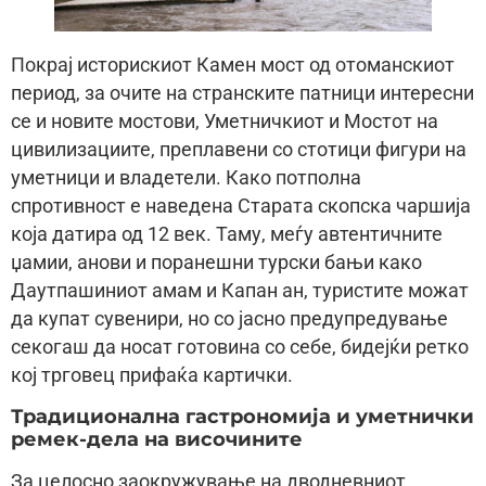
Покрај историскиот Камен мост од отоманскиот
период, за очите на странските патници интересни
се и новите мостови, Уметничкиот и Мостот на
цивилизациите, преплавени со стотици фигури на
уметници и владетели. Како потполна
спротивност е наведена Старата скопска чаршија
која датира од 12 век. Таму, меѓу автентичните
џамии, анови и поранешни турски бањи како
Даутпашиниот амам и Капан ан, туристите можат
да купат сувенири, но со јасно предупредување
секогаш да носат готовина со себе, бидејќи ретко
кој трговец прифаќа картички.
Традиционална гастрономија и уметнички
ремек-дела на височините
За целосно заокружување на дводневниот