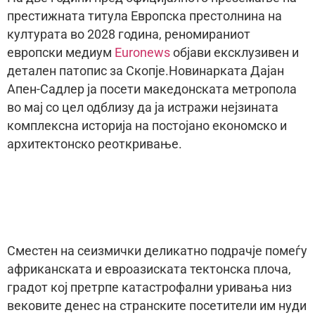
престижната титула Европска престолнина на
културата во 2028 година, реномираниот
европски медиум
Euronews
објави ексклузивен и
детален патопис за Скопје.Новинарката Дајан
Апен-Садлер ја посети македонската метропола
во мај со цел одблизу да ја истражи нејзината
комплексна историја на постојано економско и
архитектонско реоткривање.
Сместен на сеизмички деликатно подрачје помеѓу
африканската и евроазиската тектонска плоча,
градот кој претрпе катастрофални уривања низ
вековите денес на странските посетители им нуди