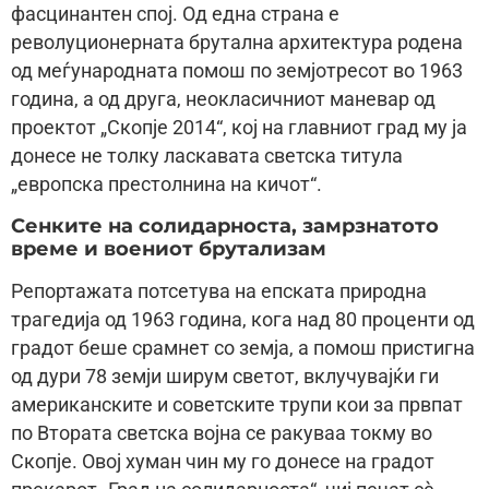
фасцинантен спој. Од една страна е
револуционерната брутална архитектура родена
од меѓународната помош по земјотресот во 1963
година, а од друга, неокласичниот маневар од
проектот „Скопје 2014“, кој на главниот град му ја
донесе не толку ласкавата светска титула
„европска престолнина на кичот“.
Сенките на солидарноста, замрзнатото
време и воениот брутализам
Репортажата потсетува на епската природна
трагедија од 1963 година, кога над 80 проценти од
градот беше срамнет со земја, а помош пристигна
од дури 78 земји ширум светот, вклучувајќи ги
американските и советските трупи кои за првпат
по Втората светска војна се ракуваа токму во
Скопје. Овој хуман чин му го донесе на градот