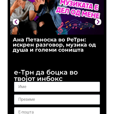
Ана Петаноска во РеТрн:
Ри
искрен разговор, музика од
го
душа и големи соништа
За
и 
е-Трн да боцка во
твојот инбокс