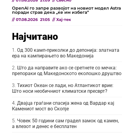
//
07.08.2026
21:09
//
Свесно
OpenAI го запре развојот на новиот модел Astra
поради страв дека „ќе им избега“
//
07.08.2026
21:05
//
Хај-тек
Најчитано
Од 300 камп-приколки до депонија: златната
ера на кампирањето во Македонија
Што да направите ако се сретнете со мечка:
препораки од Македонското еколошко друштво
Тихиот Океан се лади, но Атлантикот врие:
Што носи необичниот климатски пресврт?
Двајца граѓани спасија жена од Вардар кај
Камениот мост во Скопје
Човек 50 години сам градел замок од камен,
а влезот и денес е бесплатен