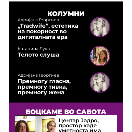
КОЛУМНИ
Адријана Георгиев
„Tradwife“, естетика
на покорност во
дигиталната ера
Катарина Лука
Телото слуша
Адријана Георгиев
Премногу гласна,
премногу тивка,
премногу жена
БОЦКАМЕ ВО САБОТА
Центар Јадро,
простор каде
уметноста има