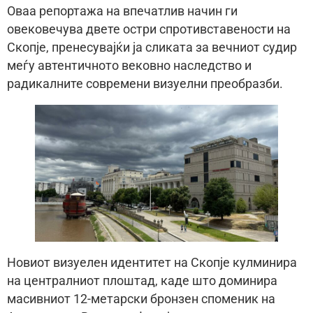
Оваа репортажа на впечатлив начин ги
овековечува двете остри спротивставености на
Скопје, пренесувајќи ја сликата за вечниот судир
меѓу автентичното вековно наследство и
радикалните современи визуелни преобразби.
Новиот визуелен идентитет на Скопје кулминира
на централниот плоштад, каде што доминира
масивниот 12-метарски бронзен споменик на