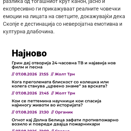
разлика од тогашниот крут канон, јасно и
експресивно ги прикажуваат реалните човечки
емоции на лицата на светците, докажувајќи дека
Скопје е дестинација со неверојатна емотивна и
културна длабочина.
Најново
Грин деј отворија 24-часовна ТВ и најавија нов
филм и песна
//
07.08.2026
21:55
//
Жолт Трн
Кога преголемата блискост со колешка или
колега станува „црвено знаме“ за врската?
//
07.08.2026
21:45
//
Жолт Трн
Кои се петтемина научници кои спасија
најмногу животи во историјата?
//
07.08.2026
21:30
//
Органик
Огнот кај Долна Белица зафати противпожарно
возило и повреди двајца пожарникари