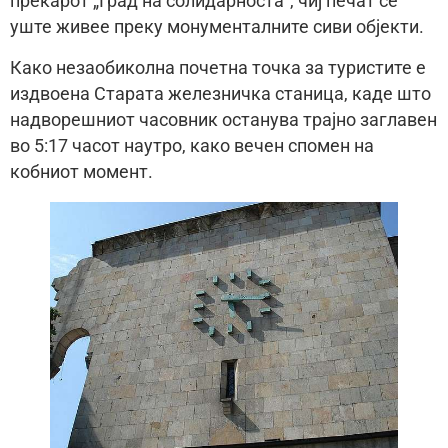
прекарот „Град на солидарноста“, чиј печат сè
уште живее преку монументалните сиви објекти.
Како незаобиколна почетна точка за туристите е
издвоена Старата железничка станица, каде што
надворешниот часовник останува трајно заглавен
во 5:17 часот наутро, како вечен спомен на
кобниот момент.