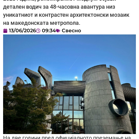
детален водич за 48-часовна авантура низ
уникатниот и контрастен архитектонски мозаик
на македонската метропола.
13/06/2026
09:34
Свесно
На две години пред официјалното преземање на