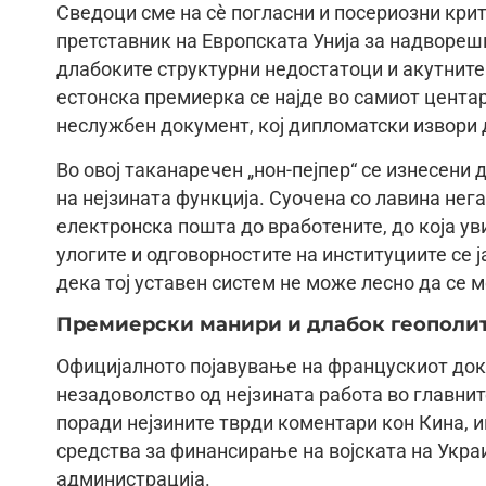
Сведоци сме на сè погласни и посериозни крит
претставник на Европската Унија за надворешн
длабоките структурни недостатоци и акутните
естонска премиерка се најде во самиот центар
неслужбен документ, кој дипломатски извори 
Во овој таканаречен „нон-пејпер“ се изнесени
на нејзината функција. Суочена со лавина нег
електронска пошта до вработените, до која ув
улогите и одговорностите на институциите се 
дека тој уставен систем не може лесно да се
Премиерски манири и длабок геополити
Официјалното појавување на францускиот доку
незадоволство од нејзината работа во главнит
поради нејзините тврди коментари кон Кина, 
средства за финансирање на војската на Украи
администрација.