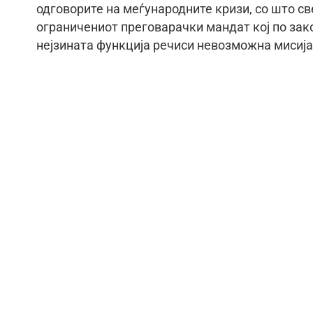
одговорите на меѓународните кризи, со што св
ограничениот преговарачки мандат кој по зако
нејзината функција речиси невозможна мисија