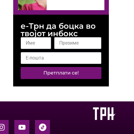
е-Трн да боцка во
твојот инбокс
Претплати се!