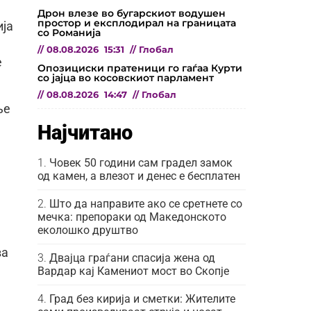
Дрон влезе во бугарскиот водушен
простор и експлодирал на границата
ија
со Романија
//
08.08.2026
15:31
//
Глобал
е
Опозициски пратеници го гаѓаа Курти
со јајца во косовскиот парламент
//
08.08.2026
14:47
//
Глобал
ње
Најчитано
Човек 50 години сам градел замок
од камен, а влезот и денес е бесплатен
Што да направите ако се сретнете со
мечка: препораки од Македонското
еколошко друштво
ва
Двајца граѓани спасија жена од
Вардар кај Камениот мост во Скопје
Град без кирија и сметки: Жителите