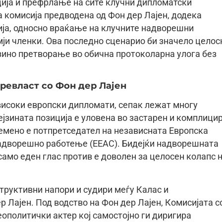
ција и префрлање на сите клучни дипломатски
 комисија предводена од Фон дер Лајен, додека
ја, односно враќање на клучните надворешни
мји членки. Ова последно сценарио би значело целос
јзино претворање во обична протоколарна улога без
ревласт со Фон дер Лајен
високи европски дипломати, сепак лежат многу
ејзината позиција е уловена во застарен и комплици
емено е потпретседател на независната Европска
надворешно работење (ЕЕАС). Бидејќи надворешната
само еден глас против е доволен за целосен колапс 
труктивни напори и судири меѓу Калас и
р Лајен. Под водство на Фон дер Лајен, Комисијата с
еополитички актер кој самостојно ги диригира