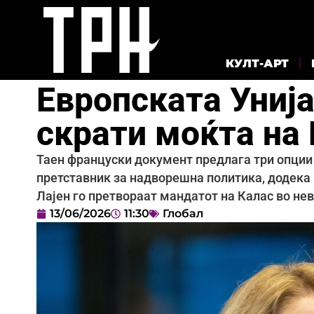
КУЛТ-АРТ
Европската Унија
скрати моќта на 
Таен француски документ предлага три опции 
претставник за надворешна политика, додека 
Лајен го претвораат мандатот на Калас во не
13/06/2026
11:30
Глобал