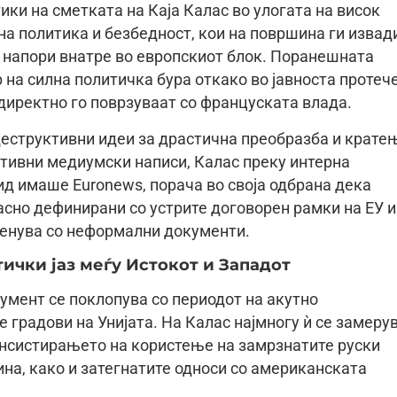
ики на сметката на Каја Калас во улогата на висок
а политика и безбедност, кои на површина ги извад
 напори внатре во европскиот блок. Поранешната
 на силна политичка бура откако во јавноста протеч
директно го поврзуваат со француската влада.
 деструктивни идеи за драстична преобразба и крате
ативни медиумски написи, Калас преку интерна
ид имаше Euronews, порача во своја одбрана дека
јасно дефинирани со устрите договорен рамки на ЕУ и
 менува со неформални документи.
чки јаз меѓу Истокот и Западот
мент се поклопува со периодот на акутно
е градови на Унијата. На Калас најмногу ѝ се замеру
инсистирањето на користење на замрзнатите руски
на, како и затегнатите односи со американската