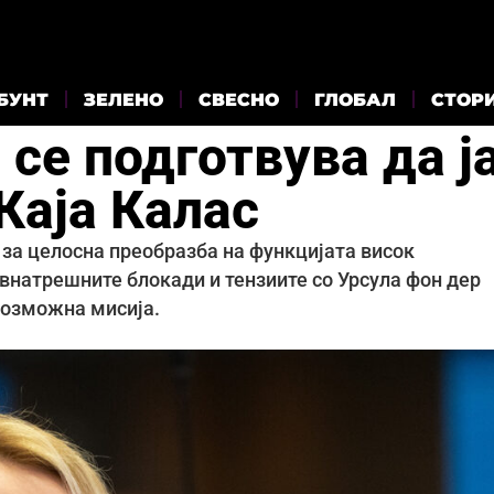
БУНТ
ЗЕЛЕНО
СВЕСНО
ГЛОБАЛ
СТОР
 се подготвува да ј
Каја Калас
за целосна преобразба на функцијата висок
внатрешните блокади и тензиите со Урсула фон дер
возможна мисија.