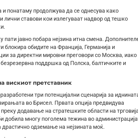
а и понатаму продолжува да се однесува како
ќи лични ставови кои излегуваат надвор од тешко
и.
 пати јавно побара нејзина итна смена. Дополнител
ги блокира обидите на Франција, Германија и
ии за директни мировни преговори со Москва, иако
 безрезервна поддршка од Полска, балтичките и
на вискиот претставник
разработени три потенцијални сценарија за иднинат
евирањата во Брисел. Првата опција предвидува
 преку додавање на стратешките области на трговиј
 би добила многу поголема тежина во администрација
а драстично одземање на нејзината моќ.