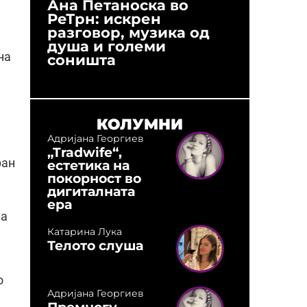
Ана Петаноска во
Ристо 
РеТрн: искрен
(Арханг
разговор, музика од
години
душа и големи
студио:
на
соништа
музика,
оловни
КОЛУМНИ
Адријана Георгиев
„Tradwife“,
ран
естетика на
покорност во
дигиталната
ера
на
Катарина Лука
Телото слуша
о
Адријана Георгиев
Премногу