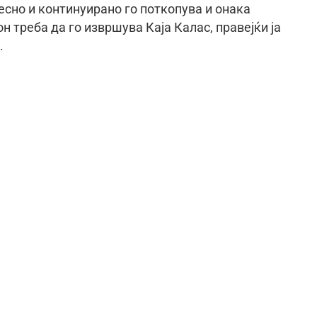
есно и континуирано го поткопува и онака
н треба да го извршува Каја Калас, правејќи ја
.