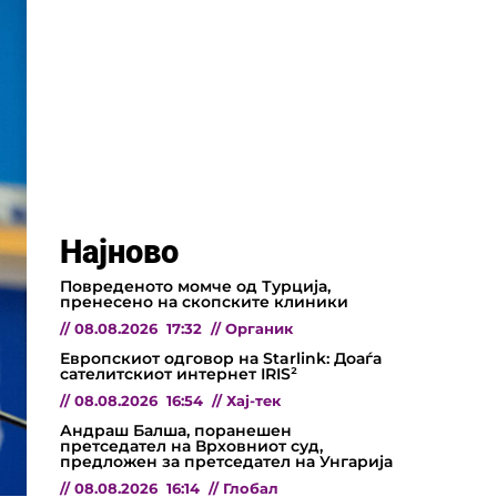
Најново
Повреденото момче од Турција,
пренесено на скопските клиники
//
08.08.2026
17:32
//
Органик
Европскиот одговор на Starlink: Доаѓа
сателитскиот интернет IRIS²
//
08.08.2026
16:54
//
Хај-тек
Андраш Балша, поранешен
претседател на Врховниот суд,
предложен за претседател на Унгарија
//
08.08.2026
16:14
//
Глобал