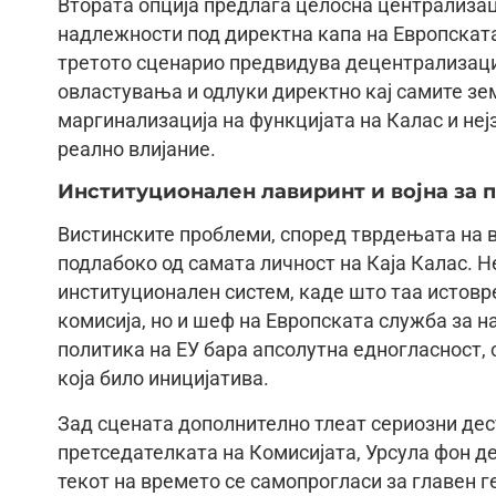
Втората опција предлага целосна централиза
надлежности под директна капа на Европската
третото сценарио предвидува децентрализаци
овластувања и одлуки директно кај самите зе
маргинализација на функцијата на Калас и не
реално влијание.
Институционален лавиринт и војна за п
Вистинските проблеми, според тврдењата на 
подлабоко од самата личност на Каја Калас. Н
институционален систем, каде што таа истовр
комисија, но и шеф на Европската служба за 
политика на ЕУ бара апсолутна едногласност, 
која било иницијатива.
Зад сцената дополнително тлеат сериозни дес
претседателката на Комисијата, Урсула фон де
текот на времето се самопрогласи за главен г