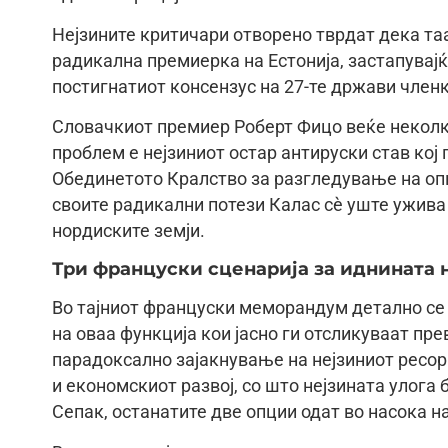
Нејзините критичари отворено тврдат дека та
радикална премиерка на Естонија, застапувај
постигнатиот консензус на 27-те држави членк
Словачкиот премиер Роберт Фицо веќе неколку
проблем е нејзиниот остар антируски став кој 
Обединетото Кралство за разгледување на опц
своите радикални потези Калас сè уште ужива
нордиските земји.
Три француски сценарија за иднината 
Во тајниот француски меморандум детално се 
на оваа функција кои јасно ги отсликуваат пр
парадоксално зајакнување на нејзиниот ресор
и економскиот развој, со што нејзината улога
Сепак, останатите две опции одат во насока н