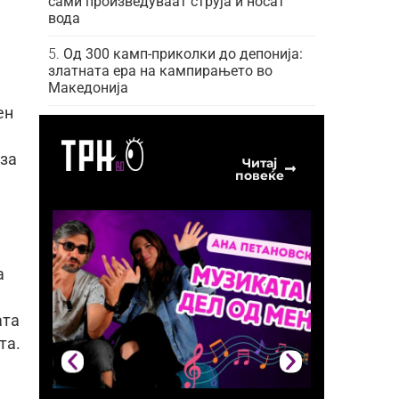
сами произведуваат струја и носат
вода
Од 300 камп-приколки до депонија:
златната ера на кампирањето во
Македонија
ен
 за
Читај
повеќе
а
ата
та.