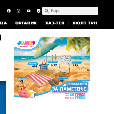
ИЈА
ОРГАНИК
ХАЈ-ТЕК
ЖОЛТ ТРН
а