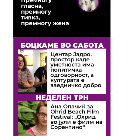
гласна,
премногу
тивка,
премногу жена
БОЦКАМЕ ВО САБОТА
Центар Јадро,
простор каде
уметноста има
политичка
одговорност, а
културата е
заедничко добро
НЕДЕЛЕН ТРН
Ана Опачиќ за
Оhrid Beach Film
Festival: „Охрид
во јули е филм на
Сорентино“