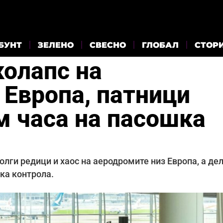
БУНТ
ЗЕЛЕНО
СВЕСНО
ГЛОБАЛ
СТОР
колапс на
 Европа, патници
м часа на пасошка
олги редици и хаос на аеродромите низ Европа, а де
ка контрола.