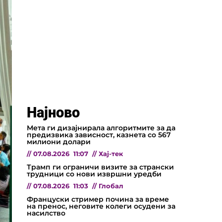
Најново
Мета ги дизајнирала алгоритмите за да
предизвика зависност, казнета со 567
милиони долари
//
07.08.2026
11:07
//
Хај-тек
Трамп ги ограничи визите за странски
трудници со нови извршни уредби
//
07.08.2026
11:03
//
Глобал
Француски стример почина за време
на пренос, неговите колеги осудени за
насилство