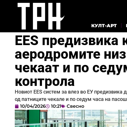
КУЛТ-АРТ
EES предизвика 
аеродромите низ
чекаат и по седу
контрола
Новиот EES систем за влез во ЕУ предизвика д
од патниците чекале и по седум часа на пасош
10/04/2026
10:21
Свесно