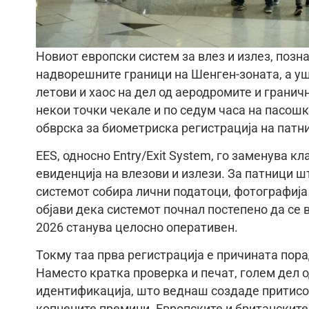
Новиот европски систем за влез и излез, позна
надворешните граници на Шенген-зоната, а уш
летови и хаос на дел од аеродромите и гранич
некои точки чекале и по седум часа на пасош
обврска за биометриска регистрација на патни
EES, односно Entry/Exit System, го заменува 
евиденција на влезови и излези. За патници шт
системот собира лични податоци, фотографија 
објави дека системот почнал постепено да се 
2026 станува целосно оперативен.
Токму таа прва регистрација е причината пора
Наместо кратка проверка и печат, голем дел 
идентификација, што веднаш создаде притисо