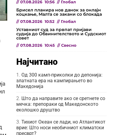
//
07.08.2026
10:56
//
Глобал
Брисел планира нов данок за онлајн
коцкање, Малта се закани со блокада
//
07.08.2026
10:52
//
Глобал
Уставниот суд за првпат пријави
судија до Обвинителството и Судскиот
совет
а
//
07.08.2026
10:45
//
Свесно
Најчитано
Од 300 камп-приколки до депонија:
златната ера на кампирањето во
ија
Македонија
ил
Што да направите ако се сретнете со
мечка: препораки од Македонското
еколошко друштво
Тихиот Океан се лади, но Атлантикот
д
врие: Што носи необичниот климатски
пресврт?