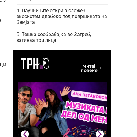
тем
.
Научниците открија сложен
екосистем длабоко под површината на
а
Земјата
Тешка сообраќајка во Загреб,
загинаа три лица
оци
Читај
повеќе