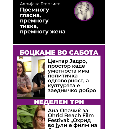
Адријана Георгиев
Премногу
гласна,
премногу
тивка,
премногу жена
БОЦКАМЕ ВО САБОТА
Центар Јадро,
простор каде
уметноста има
политичка
одговорност, а
културата е
заедничко добро
НЕДЕЛЕН ТРН
Ана Опачиќ за
Оhrid Beach Film
Festival: „Охрид
во јули е филм на