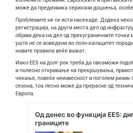
копнените премини. Европските и британскит
може да предизвика сериозни доцнења, особен
Проблемите не се исти насекаде. Додека некои
регистрација, на други места дел од инфрастр
објави дека на дел од прекуграничните точки
уште не се воведени во полн капацитет порад
новите правила веќе важат.
Иако EES на долг рок треба да овозможи подоб
и полесно откривање на прекршувања, првиот 
чекање, повеќе неизвесност и поголем ризик о
сезона, тоа лесно може да прерасне од техни
Европа.