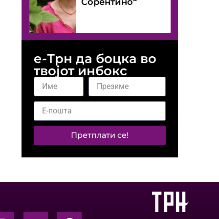
Сорентино“
е-Трн да боцка во
твојот инбокс
Претплати се!