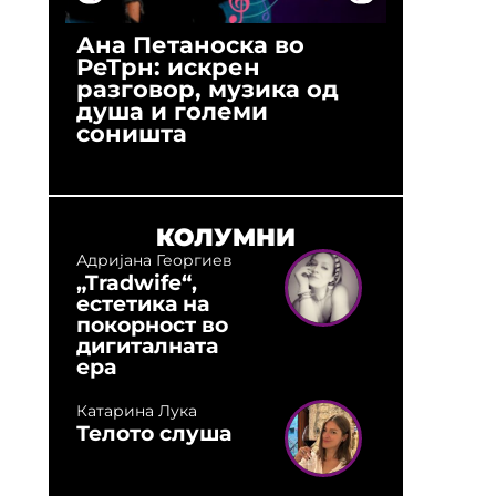
Ана Петаноска во
Ристо 
РеТрн: искрен
(Арханг
разговор, музика од
години
душа и големи
студио:
соништа
музика,
оловни
КОЛУМНИ
Адријана Георгиев
„Tradwife“,
естетика на
покорност во
дигиталната
ера
Катарина Лука
Телото слуша