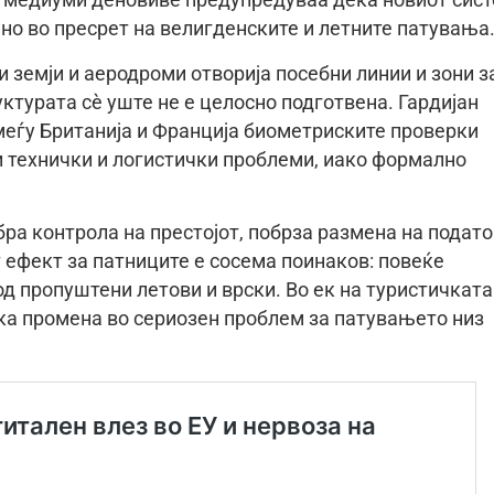
е медиуми деновиве предупредуваа дека новиот сис
о во пресрет на велигденските и летните патувања
 земји и аеродроми отворија посебни линии и зони з
уктурата сè уште не е целосно подготвена. Гардијан
 меѓу Британија и Франција биометриските проверки
и технички и логистички проблеми, иако формално
ра контрола на престојот, побрза размена на подат
ефект за патниците е сосема поинаков: повеќе
д пропуштени летови и врски. Во ек на туристичката
чка промена во сериозен проблем за патувањето низ