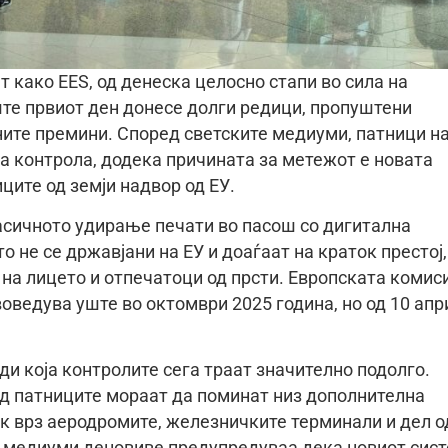
т како EES, од денеска целосно стапи во сила на
те првиот ден донесе долги редици, пропуштени
ните премини. Според светските медиуми, патници н
ка контрола, додека причината за метежот е новата
ците од земји надвор од ЕУ.
класичното удирање печати во пасош со дигитална
о не се државјани на ЕУ и доаѓаат на краток престој,
на лицето и отпечатоци од прсти. Европската комис
воведува уште во октомври 2025 година, но од 10 апр
ди која контролите сега траат значително подолго.
од патниците мораат да поминат низ дополнителна
к врз аеродромите, железничките терминали и дел о