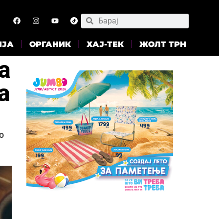
ИЈА
ОРГАНИК
ХАЈ-ТЕК
ЖОЛТ ТРН
а
а
о