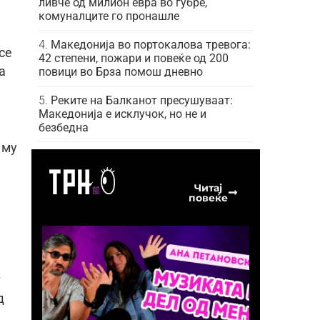
ливче од милион евра во ѓубре,
комуналците го пронашле
Македонија во портокалова тревога:
се
42 степени, пожари и повеќе од 200
а
повици во Брза помош дневно
Реките на Балканот пресушуваат:
Македонија е исклучок, но не и
безбедна
 му
Читај
повеќе
т
д