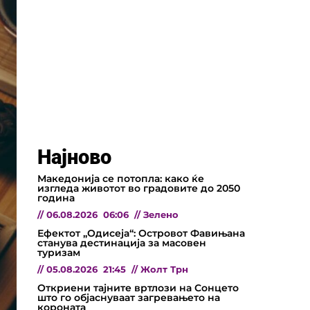
Најново
Македонија се потопла: како ќе
изгледа животот во градовите до 2050
година
//
06.08.2026
06:06
//
Зелено
Ефектот „Одисеја“: Островот Фавињана
станува дестинација за масовен
туризам
//
05.08.2026
21:45
//
Жолт Трн
Откриени тајните вртлози на Сонцето
што го објаснуваат загревањето на
короната