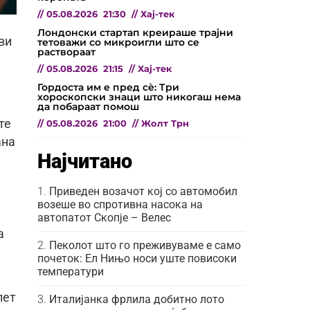
//
05.08.2026
21:30
//
Хај-тек
Лондонски стартап креираше трајни
ви
тетоважи со микроигли што се
раствораат
//
05.08.2026
21:15
//
Хај-тек
Гордоста им е пред сѐ: Три
хороскопски знаци што никогаш нема
да побараат помош
те
//
05.08.2026
21:00
//
Жолт Трн
ана
Најчитано
Приведен возачот кој со автомобил
возеше во спротивна насока на
автопатот Скопје – Велес
а
Пеколот што го преживуваме е само
почеток: Ел Нињо носи уште повисоки
температури
пет
Италијанка фрлила добитно лото