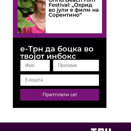
Festival: „Охрид
во јули е филм на
Сорентино“
е-Трн да боцка во
твојот инбокс
Претплати се!