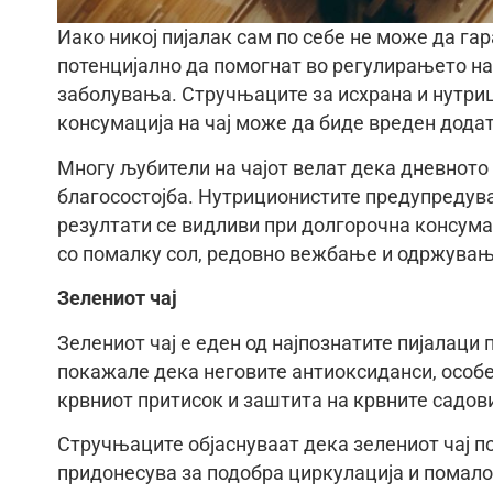
Иако никој пијалак сам по себе не може да га
потенцијално да помогнат во регулирањето на
заболувања. Стручњаците за исхрана и нутриц
консумација на чај може да биде вреден дода
Многу љубители на чајот велат дека дневното
благосостојба. Нутриционистите предупредува
резултати се видливи при долгорочна консумац
со помалку сол, редовно вежбање и одржувањ
Зелениот чај
Зелениот чај е еден од најпознатите пијалаци 
покажале дека неговите антиоксиданси, особ
крвниот притисок и заштита на крвните садови
Стручњаците објаснуваат дека зелениот чај 
придонесува за подобра циркулација и помало