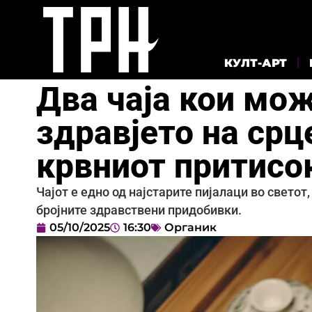
КУЛТ-АРТ
Два чаја кои мож
здравјето на срц
крвниот притисо
Чајот е едно од најстарите пијалаци во светот,
бројните здравствени придобивки.
05/10/2025
16:30
Органик