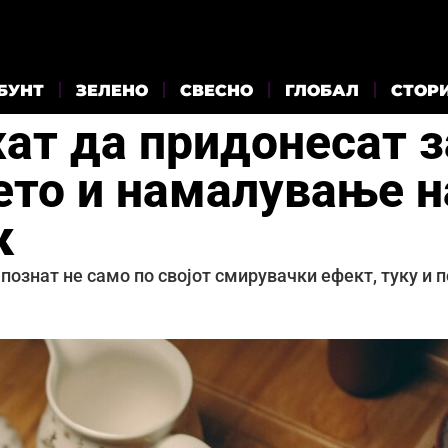
БУНТ
ЗЕЛЕНО
СВЕСНО
ГЛОБАЛ
СТОР
ат да придонесат з
ето и намалување н
к
 познат не само по својот смирувачки ефект, туку и п