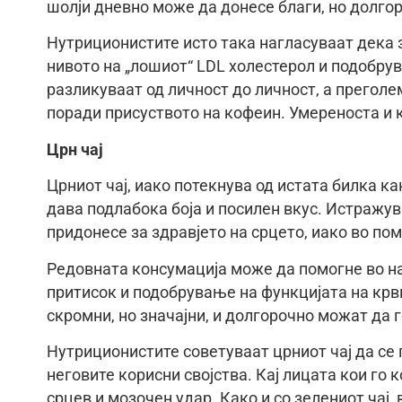
шолји дневно може да донесе благи, но долго
Нутриционистите исто така нагласуваат дека 
нивото на „лошиот“ LDL холестерол и подобрув
разликуваат од личност до личност, а прегол
поради присуството на кофеин. Умереноста и к
Црн чај
Црниот чај, иако потекнува од истата билка к
дава подлабока боја и посилен вкус. Истражу
придонесе за здравјето на срцето, иако во по
Редовната консумација може да помогне во н
притисок и подобрување на функцијата на крв
скромни, но значајни, и долгорочно можат да 
Нутриционистите советуваат црниот чај да се 
неговите корисни својства. Кај лицата кои го
срцев и мозочен удар. Како и со зелениот чај,