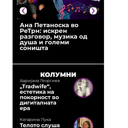
Ана Петаноска во
Ристо 
РеТрн: искрен
(Арханг
разговор, музика од
години
душа и големи
студио:
соништа
музика,
оловни
КОЛУМНИ
Адријана Георгиев
„Tradwife“,
естетика на
покорност во
дигиталната
ера
Катарина Лука
Телото слуша