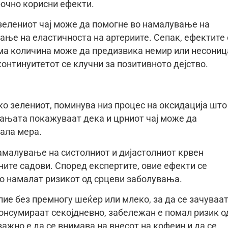
рочно корисни ефекти.
зелениот чај може да помогне во намалување на
ање на еластичноста на артериите. Сепак, ефектите 
ема количина може да предизвика немир или несониц
онтинуитетот се клучни за позитивното дејство.
ако зелениот, поминува низ процес на оксидација што
вањата покажуваат дека и црниот чај може да
мала мера.
амалување на систолниот и дијастолниот крвен
ните садови. Според експертите, овие ефекти се
го намалат ризикот од срцеви заболувања.
пие без премногу шеќер или млеко, за да се зачуваа
 консумираат секојдневно, забележан е помал ризик о
 важно е да се внимава на внесот на кофеин и да се