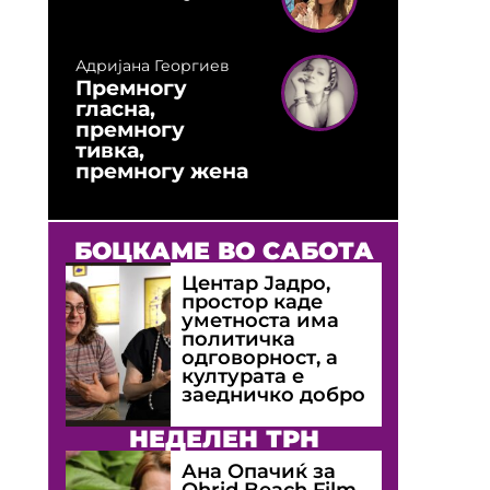
Адријана Георгиев
Премногу
гласна,
премногу
тивка,
премногу жена
БОЦКАМЕ ВО САБОТА
Центар Јадро,
простор каде
уметноста има
политичка
одговорност, а
културата е
заедничко добро
НЕДЕЛЕН ТРН
Ана Опачиќ за
Оhrid Beach Film