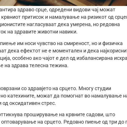
рантира здраво срце, одредени видови чај можат
 крвниот притисок и намалување на ризикот од срце
ионистите нагласуваат дека умерена, но редовна
ток на здравите животни навики.
 пиење им носи чувство на смиреност, но и физичкa
ат дека ефектот не е моментален и дека најкорисни
ија, особено ако чајот е дел од избалансирана исхр
е на здрава телесна тежина.
поврзани со здравјето на срцето. Многу студии
ено катехините, можат да помогнат во намалување н
 од оксидативен стрес.
поттикнува проширување на крвните садови, што
 оптоварување на срцето. Редовно пиење од три до 