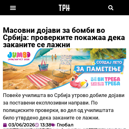
Масовни дојави за бомби во
Србија: проверките покажаа дека
заканите се лажни
Повеќе училишта во Србија утрово добиле дојави
за поставени експлозивни направи. По
полициските проверки, во дел од училиштата
било утврдено дека заканите се лажни.
03/06/2026
13:38
Глобал