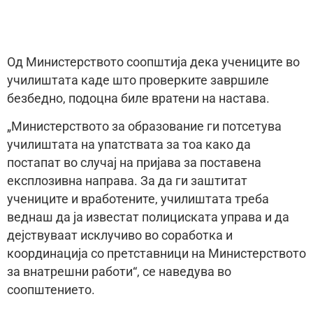
Од Министерството соопштија дека учениците во
училиштата каде што проверките завршиле
безбедно, подоцна биле вратени на настава.
„Министерството за образование ги потсетува
училиштата на упатствата за тоа како да
постапат во случај на пријава за поставена
експлозивна направа. За да ги заштитат
учениците и вработените, училиштата треба
веднаш да ја известат полициската управа и да
дејствуваат исклучиво во соработка и
координација со претставници на Министерството
за внатрешни работи“, се наведува во
соопштението.