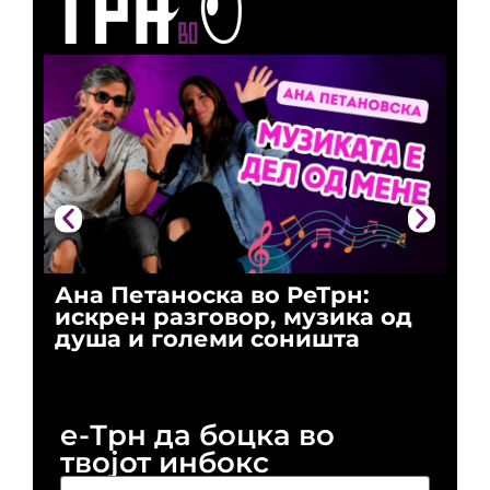
Ана Петаноска во РеТрн:
Ри
искрен разговор, музика од
го
душа и големи соништа
За
и 
е-Трн да боцка во
твојот инбокс