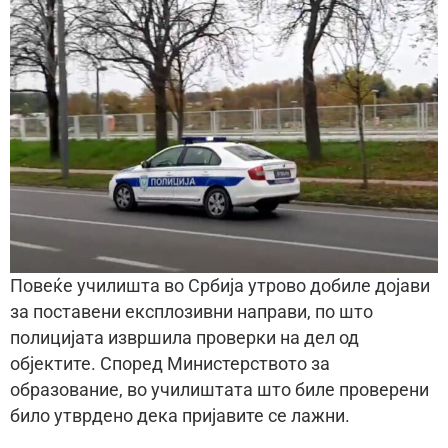
Повеќе училишта во Србија утрово добиле дојави
за поставени експлозивни направи, по што
полицијата извршила проверки на дел од
објектите. Според Министерството за
образование, во училиштата што биле проверени
било утврдено дека пријавите се лажни.