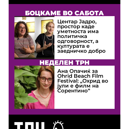
БОЦКАМЕ ВО САБОТА
Центар Јадро,
простор каде
уметноста има
политичка
одговорност, а
културата е
заедничко добро
НЕДЕЛЕН ТРН
Ана Опачиќ за
Оhrid Beach Film
Festival: „Охрид во
јули е филм на
Сорентино“