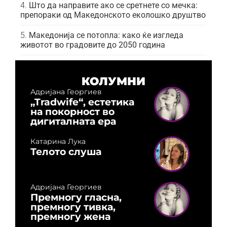
Што да направите ако се сретнете со мечка:
препораки од Македонското еколошко друштво
Македонија се потопла: како ќе изгледа
животот во градовите до 2050 година
КОЛУМНИ
Адријана Георгиев
„Tradwife“, естетика
на покорност во
дигиталната ера
Катарина Лука
Телото слуша
Адријана Георгиев
Премногу гласна,
премногу тивка,
премногу жена