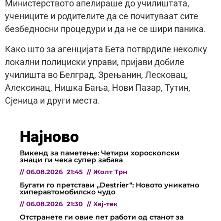
Министерството апелираше до училиштата,
учениците и родителите да се почитуваат сите
безбедносни процедури и да не се шири паника.
Како што за агенцијата Бета потврдиле неколку
локални полициски управи, пријави добиле
училишта во Белград, Зрењанин, Лесковац,
Алексинац, Нишка Бања, Нови Пазар, Тутин,
Сјеница и други места.
Најново
Викенд за паметење: Четири хороскопски
знаци ги чека супер забава
//
06.08.2026
21:45
//
Жолт Трн
Бугати го претстави „Destrier“: Новото уникатно
хиперавтомобилско чудо
//
06.08.2026
21:30
//
Хај-тек
Отстранете ги овие пет работи од станот за