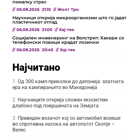
помалку стрес
//
06.08.2026
21:15
//
Жолт Трн
Научници открија микроорганизми што го јадат
пластичниот отпад
//
06.08.2026
21:00
//
Хај-тек
Социјален инженеринг на Волстрит: Хакери со
телефонски повици крадат лозинки
//
06.08.2026
20:45
//
Хај-тек
Најчитано
Од 300 камп-приколки до депонија: златната
ера на кампирањето во Македонија
Научниците открија сложен екосистем
длабоко под површината на Земјата
Приведен возачот кој со автомобил возеше
во спротивна насока на автопатот Скопје –
Велес