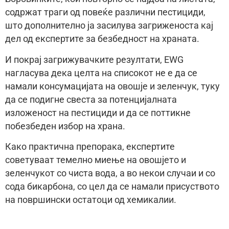
содржат траги од повеќе различни пестициди,
што дополнително ја засилува загриженоста кај
дел од експертите за безбедност на храната.
И покрај загрижувачките резултати, EWG
нагласува дека целта на списокот не е да се
намали консумацијата на овошје и зеленчук, туку
да се подигне свеста за потенцијалната
изложеност на пестициди и да се поттикне
побезбеден избор на храна.
Како практична препорака, експертите
советуваат темелно миење на овошјето и
зеленчукот со чиста вода, а во некои случаи и со
сода бикарбона, со цел да се намали присуството
на површински остатоци од хемикалии.