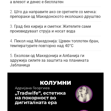
а влезот и денес е бесплатен
Што да направите ако се сретнете со мечка:
препораки од Македонското еколошко друштво
Град без кирија и сметки: Жителите сами
произведуваат струја и носат вода
Пекол над Македонија: Црвен топлотен бран,
температурите повторно над 40°C
Еколози од Македонија и Албанија ги
здружија силите за заштита на планината
Јабланица
КОЛУМНИ
Адријана Георгиев
„Tradwife“, естетика
на покорност во
дигиталната ера