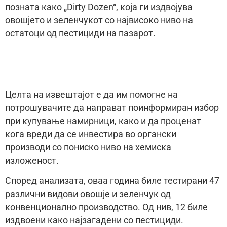
позната како „Dirty Dozen“, која ги издвојува
овошјето и зеленчукот со највисоко ниво на
остатоци од пестициди на пазарот.
Целта на извештајот е да им помогне на
потрошувачите да направат поинформиран избор
при купување намирници, како и да проценат
кога вреди да се инвестира во органски
производи со пониско ниво на хемиска
изложеност.
Според анализата, оваа година биле тестирани 47
различни видови овошје и зеленчук од
конвенционално производство. Од нив, 12 биле
издвоени како најзагадени со пестициди.