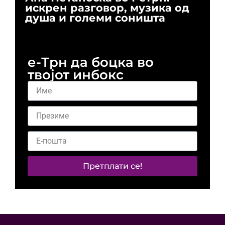
искрен разговор, музика од
го
душа и големи соништа
За
и 
е-Трн да боцка во
твојот инбокс
Претплати се!