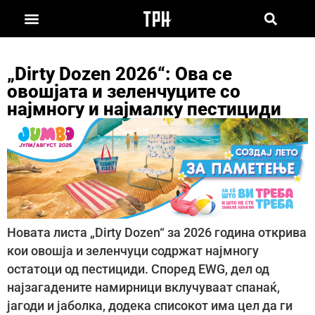
„Dirty Dozen 2026“: Ова се
овошјата и зеленчуците со
најмногу и најмалку пестициди
Новата листа „Dirty Dozen“ за 2026 година открива
кои овошја и зеленчуци содржат најмногу
остатоци од пестициди. Според EWG, дел од
најзагадените намирници вклучуваат спанаќ,
јагоди и јаболка, додека списокот има цел да ги