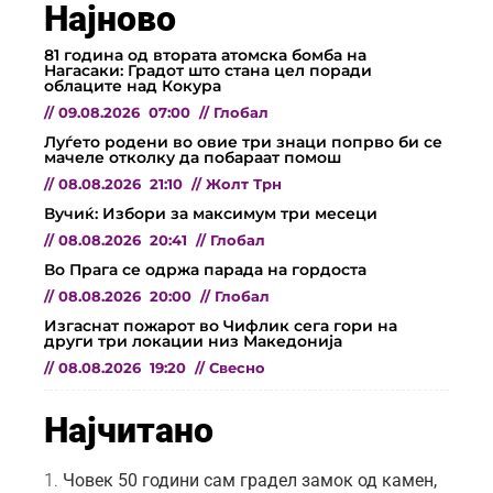
Најново
81 година од втората атомска бомба на
Нагасаки: Градот што стана цел поради
облаците над Кокура
//
09.08.2026
07:00
//
Глобал
Луѓето родени во овие три знаци попрво би се
мачеле отколку да побараат помош
//
08.08.2026
21:10
//
Жолт Трн
Вучиќ: Избори за максимум три месеци
//
08.08.2026
20:41
//
Глобал
Во Прага се одржа парада на гордоста
//
08.08.2026
20:00
//
Глобал
Изгаснат пожарот во Чифлик сега гори на
други три локации низ Македонија
//
08.08.2026
19:20
//
Свесно
Најчитано
Човек 50 години сам градел замок од камен,