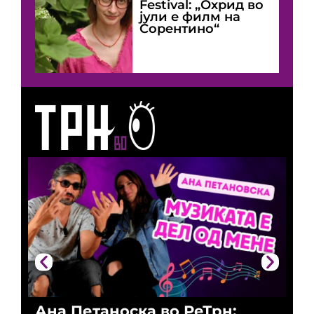
Festival: „Охрид во
јули е филм на
Сорентино“
Ана Петаноска во РеТрн:
Ри