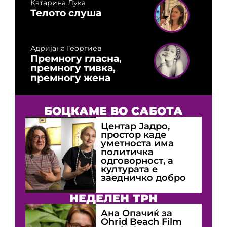
Катарина Лука
Телото слуша
Адријана Георгиев
Премногу гласна,
премногу тивка,
премногу жена
БОЦКАМЕ ВО САБОТА
Центар Јадро,
простор каде
уметноста има
политичка
одговорност, а
културата е
заедничко добро
НЕДЕЛЕН ТРН
Ана Опачиќ за
Оhrid Beach Film