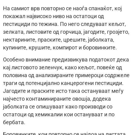
На самиот врв повторно се наоѓа спанаќот, кој
покажал највисоко ниво на остатоци од
пестициди по тежина. По него следуваат кељот,
зелката, листовите од горчица, јагодите, грозјето,
нектарините, праските, црешите, јаболката,
купините, крушите, компирот и боровинките.
Особено внимание предизвикува податокот дека
кај листовото зеленчук, како кељот, повеќе од
половина од анализираните примероци содржеле
траги од потенцијално канцерогени пестициди.
Јагодите и праските исто така остануваат меѓу
најчесто контаминираните овошја, додека
јаболката се опишуваат како производи со
остатоци од хемикалии кои остануваат и по
бербата.
Боровинките, кои повторно се најдоа на листата,