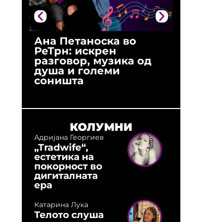
Ана Петаноска во
Ристо 
РеТрн: искрен
(Арханг
разговор, музика од
години
душа и големи
студио:
соништа
музика,
оловни
КОЛУМНИ
Адријана Георгиев
„Tradwife“,
естетика на
покорност во
дигиталната
ера
Катарина Лука
Телото слуша