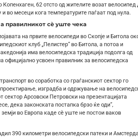
 Копенхаген, 62 отсто од жителите возат велосипед
ку и во месеци кога температурите паѓаат под нула.
 а правилникот сè уште чека
ојавата на првите велосипеди во Скопје и Битола ок
ипедскиот клуб „Пелистер” во Битола, а потоа и
Македонија има велосипедска традиција подолга од
ема официјално усвоен правилник за велосипедска
транспорт во соработка со граѓанскиот сектор го
 проектирање, изградба и одржување на велосипедс
т сектор Арсовски Петровски на презентацијата
есе, дека законската постапка брзо ќе оди”,
 земји во Европа каде сè уште не постои ваков
радил 390 километри велосипедски патеки и Амстерд