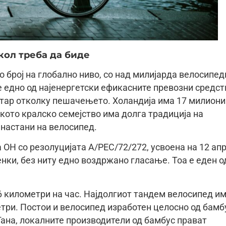
кол треба да биде
 број на глобално ниво, со над милијарда велосипед
е едно од најенергетски ефикасните превозни средст
етар отколку пешачењето. Холандија има 17 милиони
кото кралско семејство има долга традиција на
 настани на велосипед.
 ОН со резолуцијата А/РЕС/72/272, усвоена на 12 ап
енки, без ниту едно воздржано гласање. Тоа е еден о
6 километри на час. Најдолгиот тандем велосипед и
метри. Постои и велосипед изработен целосно од бамб
 Гана, локалните производители од бамбус прават