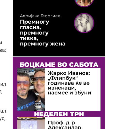
Адријана Георгиев
Премногу
гласна,
премногу
тивка,
и
премногу жена
ва:
БОЦКАМЕ ВО САБОТА
Жарко Иванов:
„Флипбук“
годинава ќе ве
рил
изненади,
д
насмее и збуни
мал
НЕДЕЛЕН ТРН
ус,
Проф. д-р
Александар