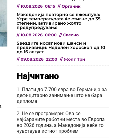
//
10.08.2026
06:15
//
Органик
Македонија повторно се вжештува:
Утре температурата ќе стигне до 35
степени, активирано жолто
предупредување
//
10.08.2026
06:00
//
Свесно
Ѕвездите носат нови шанси и
предизвици: Неделен хороскоп од 10
до 16 август
//
09.08.2026
22:00
//
Жолт Трн
Најчитано
Плати до 7.700 евра во Германија за
дефицитарно занимање што не бара
диплома
и.
Не се програмери: Ова се
најбараните работни места во Европа
во 2026 година, а Македонија веќе го
чувствува истиот проблем