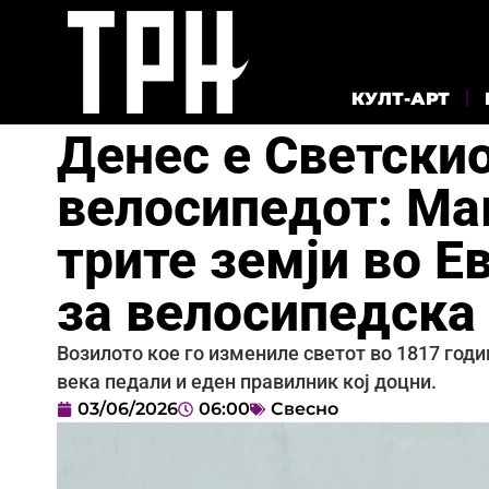
КУЛТ-АРТ
Денес е Светскио
велосипедот: Ма
трите земји во Е
за велосипедска
Возилото кое го измениле светот во 1817 годи
века педали и еден правилник кој доцни.
03/06/2026
06:00
Свесно