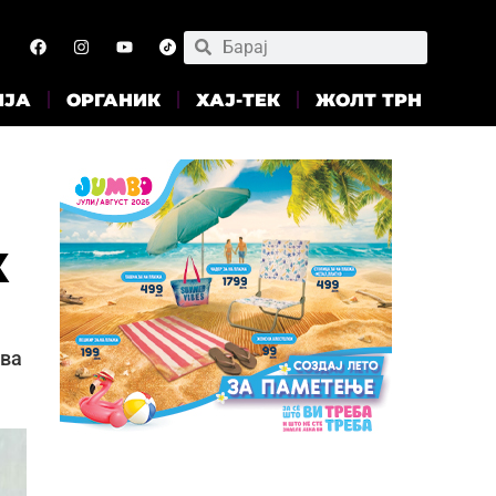
ИЈА
ОРГАНИК
ХАЈ-ТЕК
ЖОЛТ ТРН
к
два