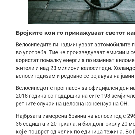
Бројките кои го прикажуваат светот ка
Велосипедите ги надминуваат автомобилите по
во употреба. Тие не произведуваат емисии и с
користат помалку енергија по изминат килом
жители и над 23 милиони велосипеди. Холандс
велосипедизам и редовно се pojавува на јавни
Велосипедот е прогласен за официјален ден на
2018 година со поддршка на сите 193 земји-чл
ретките случаи на целосна консензуа на ОН.
Најбрзата измерена брзина на велосипед е 29
35 седишта и 20 тркала, и бил долг околу 20 
кој е поцврст од челик по единица тежина. Во