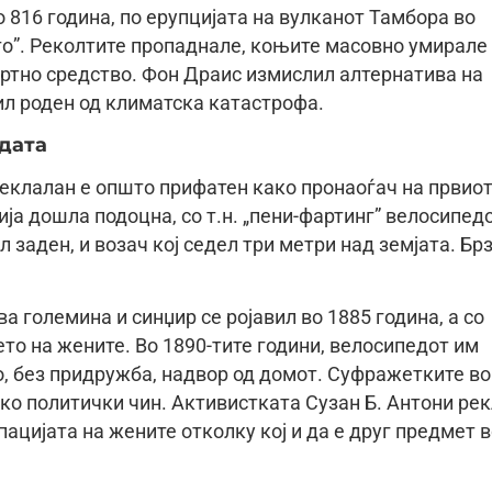
 816 година, по ерупцијата на вулканот Тамбора во
то”. Реколтите пропаднале, коњите масовно умирале
ортно средство. Фон Драис измислил алтернатива на
ил роден од климатска катастрофа.
дата
еклалан е општо прифатен како пронаоѓач на првио
ја дошла подоцна, со т.н. „пени-фартинг” велосипед
 заден, и возач кој седел три метри над земјата. Брз
а големина и синџир се pojавил во 1885 година, а со
о на жените. Во 1890-тите години, велосипедот им
, без придружба, надвор од домот. Суфражетките во
ко политички чин. Активистката Сузан Б. Антони ре
цијата на жените отколку кој и да е друг предмет 