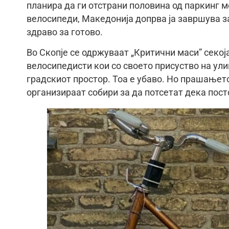
планира да ги отстрани половина од паркинг м
велосипеди, Македонија допрва ја завршува з
здраво за готово.
Во Скопје се одржуваат „Критични маси” секој
велосипедисти кои со своето присуство на ул
градскиот простор. Тоа е убаво. Но прашањет
организираат собири за да потсетат дека посто