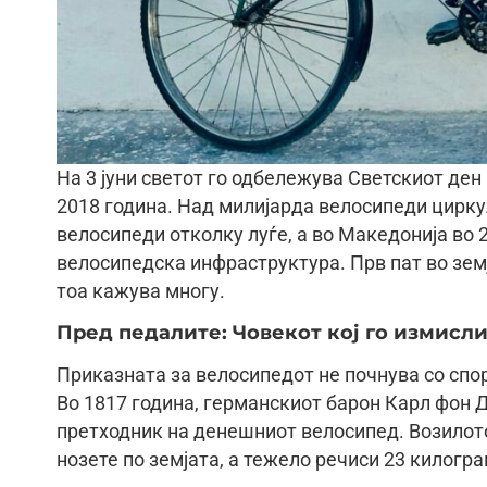
На 3 јуни светот го одбележува Светскиот ден
2018 година. Над милијарда велосипеди цирку
велосипеди отколку луѓе, а во Македонија во 
велосипедска инфраструктура. Прв пат во земј
тоа кажува многу.
Пред педалите: Човекот кој го измисл
Приказната за велосипедот не почнува со спор
Во 1817 година, германскиот барон Карл фон Д
претходник на денешниот велосипед. Возилот
нозете по земјата, а тежело речиси 23 килогра