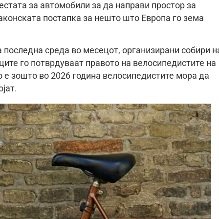
естата за автомобили за да направи простор за
аконската постапка за нешто што Европа го зема
а последна среда во месецот, организирани собири н
иците го потврдуваат правото на велосипедистите на
о е зошто во 2026 година велосипедистите мора да
јат.