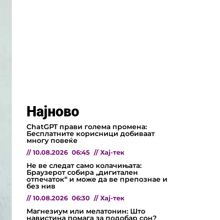
Најново
ChatGPT прави голема промена:
Бесплатните корисници добиваат
многу повеќе
//
10.08.2026
06:45
//
Хај-тек
Не ве следат само колачињата:
Браузерот собира „дигитален
отпечаток“ и може да ве препознае и
без нив
//
10.08.2026
06:30
//
Хај-тек
Магнезиум или мелатонин: Што
навистина помага за подобар сон?