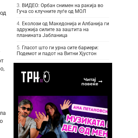
ВИДЕО: Орбан снимен на ракија во
Гуча со клучните луѓе од МОЛ
 од
Еколози од Македонија и Албанија ги
здружија силите за заштита на
планината Јабланица
Гласот што ги урна сите бариери:
т
Подемот и падот на Витни Хјустон
от
о,
Читај
повеќе
кла
во