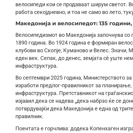
велосипеди кои се продаваат ширум светот. Во
работа секојдневно, и тоа не само во лето, ту
Македонија и велосипедот: 135 години,
Велосипедизмот во Македонија започнува со п
1890 година. Во 1924 година е формиран велос
клубови во Скопје, Куманово и Велес. Значи, 
еден век. Сепак, до денес, земјата сè уште н
инфраструктура.
Во септември 2025 година, Министерството за 
изработи предлог-правилникот за планирање,
инфраструктура. Претставникот на граѓанскио
изјавил дека се надева „дека набрзо ќе се дон
потврдувајќи дека Македонија е една од трите
правилник.
Поентата е горчлива: додека Копенхаген изг