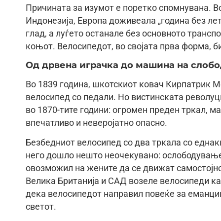
Причината за изумот е поретко спомнувана. Во
Индонезија, Европа доживеала „година без ле
глад, а луѓето останале без основното трансп
коњот. Велосипедот, во својата прва форма, б
Од дрвена играчка до машина на слобо
Во 1839 година, шкотскиот ковач Кирпатрик М
велосипед со педали. Но вистинската револуци
во 1870-тите години: огромен преден тркал, мал
впечатливо и неверојатно опасно.
Безбедниот велосипед со два тркала со еднакв
него дошло нешто неочекувано: ослободувањет
овозможил на жените да се движат самостојно
Велика Британија и САД возеле велосипеди ка
дека велосипедот направил повеќе за еманципа
светот.