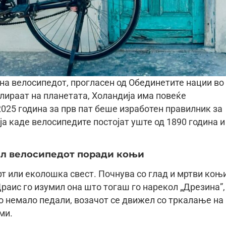
 на велосипедот, прогласен од Обединетите нации во
лираат на планетата, Холандија има повеќе
2025 година за прв пат беше изработен правилник за
а каде велосипедите постојат уште од 1890 година и
ил велосипедот поради коњи
т или еколошка свест. Почнува со глад и мртви коњ
раис го изумил она што тогаш го нарекол „Дрезина”,
о немало педали, возачот се движел со тркалање на
ми.