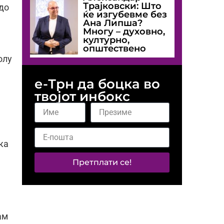
Трајковски: Што
 до
ќе изгубевме без
Ана Липша?
Многу – духовно,
културно,
општествено
олу
е-Трн да боцка во
твојот инбокс
ка
Претплати се!
ам