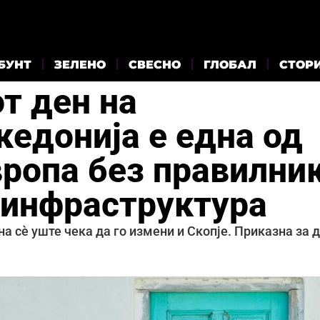
БУНТ
ЗЕЛЕНО
СВЕСНО
ГЛОБАЛ
СТОР
т ден на
кедонија е една од
вропа без правилни
 инфраструктура
на сè уште чека да го измени и Скопје. Приказна за 