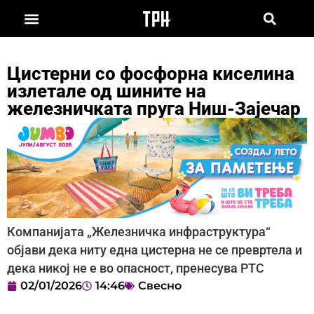
Цистерни со фосфорна киселина
излетале од шините на
железничката пруга Ниш-Зајечар
Компанијата „Железничка инфраструктура“
објави дека ниту една цистерна не се превртела и
дека никој не е во опасност, пренесува РТС
02/01/2026
14:46
Свесно