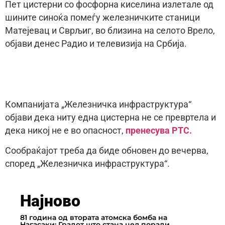
Пет цистерни со фосфорна киселина излетале од
шините синоќа помеѓу железничките станици
Матејевац и Сврљиг, во близина на селото Врело,
објави денес Радио и телевизија на Србија.
Компанијата „Железничка инфраструктура“
објави дека ниту една цистерна не се превртела и
дека никој не е во опасност,
пренесува РТС.
Сообраќајот треба да биде обновен до вечерва,
според „Железничка инфраструктура“.
Најново
81 година од втората атомска бомба на
Нагасаки: Градот што стана цел поради