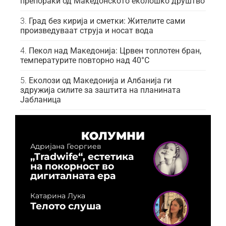
препораки од Македонското еколошко друштво
Град без кирија и сметки: Жителите сами
произведуваат струја и носат вода
Пекол над Македонија: Црвен топлотен бран,
температурите повторно над 40°C
Еколози од Македонија и Албанија ги
здружија силите за заштита на планината
Јабланица
КОЛУМНИ
Адријана Георгиев
„Tradwife“, естетика
на покорност во
дигиталната ера
Катарина Лука
Телото слуша