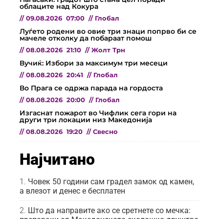
облаците над Кокура
//
09.08.2026
07:00
//
Глобал
Луѓето родени во овие три знаци попрво би се
мачеле отколку да побараат помош
//
08.08.2026
21:10
//
Жолт Трн
Вучиќ: Избори за максимум три месеци
//
08.08.2026
20:41
//
Глобал
Во Прага се одржа парада на гордоста
//
08.08.2026
20:00
//
Глобал
Изгаснат пожарот во Чифлик сега гори на
други три локации низ Македонија
//
08.08.2026
19:20
//
Свесно
Најчитано
Човек 50 години сам градел замок од камен,
а влезот и денес е бесплатен
Што да направите ако се сретнете со мечка: