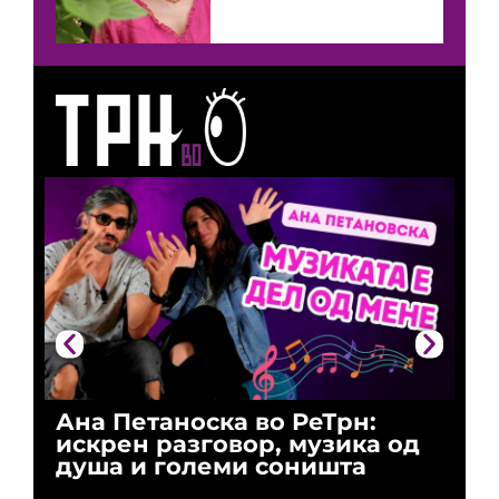
Ана Петаноска во РеТрн:
Ри
искрен разговор, музика од
го
душа и големи соништа
За
и 