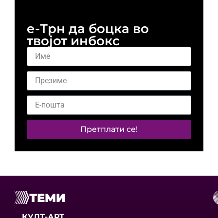
е-Трн да боцка во
твојот инбокс
Претплати се!
ТЕМИ
КУЛТ-АРТ