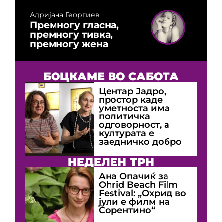
Адријана Георгиев
Премногу гласна,
премногу тивка,
премногу жена
БОЦКАМЕ ВО САБОТА
Центар Јадро,
простор каде
уметноста има
политичка
одговорност, а
културата е
заедничко добро
НЕДЕЛЕН ТРН
Ана Опачиќ за
Оhrid Beach Film
Festival: „Охрид во
јули е филм на
Сорентино“