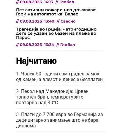
//
09.08.2026
14:13
//
Глобал
Пет активни пожари низ државава:
Гори на автопатот кај Велес
//
09.08.2026
13:40
//
Свесно
Трагедија во Грција: Четригодишно
дете се удави во базен на плажа во
Парос
//
09.08.2026
13:24
//
Глобал
Најчитано
Човек 50 години сам градел замок
од камен, а влезот и денес е бесплатен
Пекол над Македонија: Црвен
топлотен бран, температурите
повторно над 40°C
Плати до 7.700 евра во Германија за
дефицитарно занимање што не бара
диплома