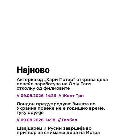
Најново
Актерка од „Хари Потер“ открива дека
повеќе заработува на Only Fans
отколку од филмовите
//
09.08.2026
14:26
//
Жолт Трн
Лондон предупредува: Зимата во
Украина повеќе не е годишно време,
туку оружје
//
09.08.2026
14:18
//
Глобал
Швајцарец и Русин завршија во
притвор за снимање деца на Истра