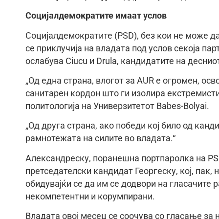
Социјалдемократите имаат услов
Социјалдемократите (PSD), без кои не може д
се приклучија на владата под услов секоја пар
ослабува Ciucu и Drula, кандидатите на деснио
„Од една страна, влогот за AUR е огромен, осв
санитарен кордон што ги изолира екстремисти
политологија на Универзитетот Babes-Bolyai.
„Од друга страна, ако победи кој било од канд
рамнотежата на силите во владата.“
Александреску, поранешна портпаролка на PS
претседателски кандидат Георгеску, кој, пак, н
обидувајќи се да им се додвори на гласачите 
некомпетентни и корумпирани.
Владата овој месец се соочува со гласање за