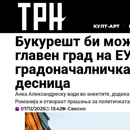
КУЛТ-АРТ
Букурешт би мож
главен град на Е
градоначалничка
десница
Анка Александреску води во анкетите, додека
Романија и отвораат прашања за политичката
07/12/2025
13:42
Свесно