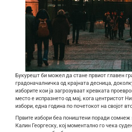
Букурешт би можел да стане првиот главен гра
градоначалничка од крајната десница, доколк
изборите кои ја загрозуваат кревката проевро
место е испразнето од мај, кога центристот 
избори, една година по почетокот на својот в
Првите избори беа поништени поради сомнеж 
Калин Георгеску, кој моментално го чека суд