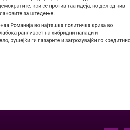
емократите, кои се против таа идеја, но дел од нив
плановите за штедење.
рнаа Романија во најтешка политичка криза во
длабока ранливост на хибридни напади и
ло, рушејќи ги пазарите и загрозувајќи го кредитни