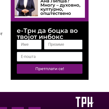
Ана Липша?
Многу – духовно,
културно,
општествено
е-Трн да боцка во
от
твојот инбокс
Претплати се!