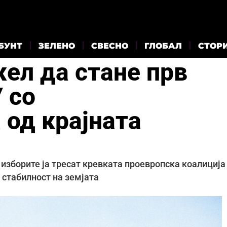
БУНТ
ЗЕЛЕНО
СВЕСНО
ГЛОБАЛ
СТОР
ел да стане прв
У со
 од крајната
 изборите ја тресат кревката проевропска коалиција
 стабилност на земјата