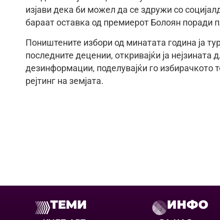
изјави дека би можел да се здружи со социјалд
бараат оставка од премиерот Болоян поради 
Поништените избори од минатата година ја ту
последните децении, откривајќи ја нејзината 
дезинформации, поделувајќи го избирачкото те
рејтинг на земјата.
ТЕМИ
ИНФО