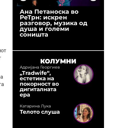
Ана Петаноска во
Ристо 
РеТрн: искрен
(Арханг
разговор, музика од
години
душа и големи
студио:
соништа
музика,
оловни
иот
т
КОЛУМНИ
Адријана Георгиев
„Tradwife“,
ва
естетика на
покорност во
та
дигиталната
ера
Катарина Лука
Телото слуша