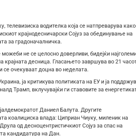
, телевизиска водителка која се натпреварува како
искиот крајнодесничарски Сојуз за обединување на
ата за градоначалничка.
 можеби не се целосно доверливи, бидејќи најголем
а крајната десница. Гласањето завршува во 21 часо
и се очекуваат доцна во неделата.
краина, ја критикува политиката на ЕУ и ја поддржу
алд Трамп, вклучувајќи ги ставовите за енергетика
ијалдемократот Даниел Балутa. Другите
та коалициска влада: Циприан Чиуку, миленик на
Друла од десноцентристичкиот Сојуз за спас на
ата кандидатура на Дан.