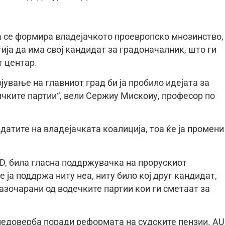
а се формира владејачкото проевропско мнозинство,
тија да има свој кандидат за градоначалник, што ги
т центар.
ојување на главниот град би ја пробило идејата за
чките партии“, вели Сержиу Мискоиу, професор по
идатите на владејачката коалиција, тоа ќе ја промени
D, била гласна поддржувачка на прорускиот
е ја поддржа ниту неа, ниту било кој друг кандидат,
разочарани од водечките партии кои ги сметаат за
 недоверба поради реформата на судските пензии. A