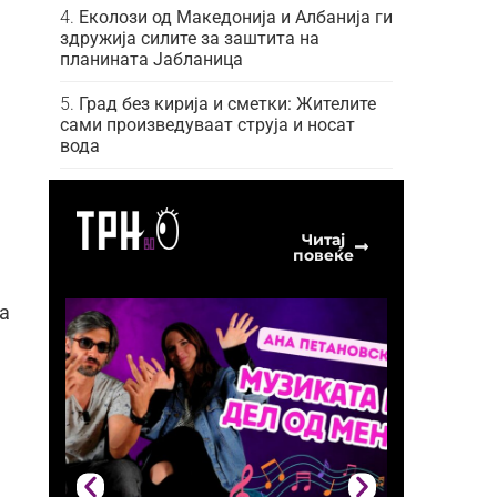
Еколози од Македонија и Албанија ги
здружија силите за заштита на
планината Јабланица
Град без кирија и сметки: Жителите
сами произведуваат струја и носат
вода
Читај
повеќе
а