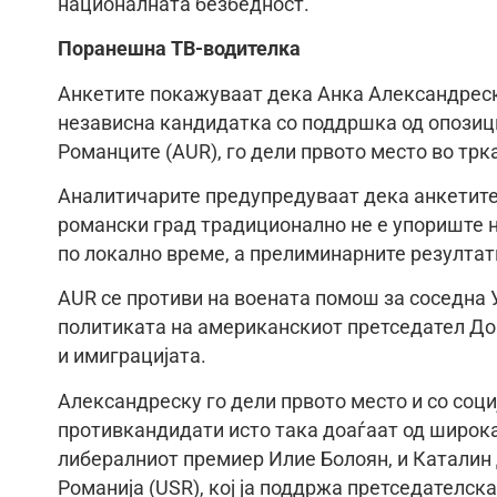
националната безбедност.
Поранешна ТВ-водителка
Анкетите покажуваат дека Анка Александреску
независна кандидатка со поддршка од опозиц
Романците (AUR), го дели првото место во трк
Аналитичарите предупредуваат дека анкетите
романски град традиционално не е упориште н
по локално време, а прелиминарните резултат
AUR се противи на воената помош за соседна У
политиката на американскиот претседател Дон
и имиграцијата.
Александреску го дели првото место и со соц
противкандидати исто така доаѓаат од широка
либералниот премиер Илие Болоян, и Каталин 
Романија (USR), кој ја поддржа претседателск