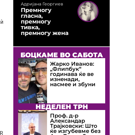
Адријана Георгиев
Премногу
гласна,
премногу
 ѝ
тивка,
премногу жена
БОЦКАМЕ ВО САБОТА
Жарко Иванов:
„Флипбук“
годинава ќе ве
изненади,
насмее и збуни
НЕДЕЛЕН ТРН
Проф. д-р
Александар
Трајковски: Што
ќе изгубевме без
UR