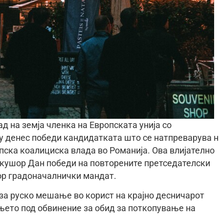
д на земја членка на Европската унија со
у денес победи кандидатката што се натпреварува н
пска коалициска влада во Романија. Ова влијателно
Никушор Дан победи на повторените претседателски
тор градоначалнички мандат.
за руско мешање во корист на крајно десничарот
ењето под обвинение за обид за поткопување на