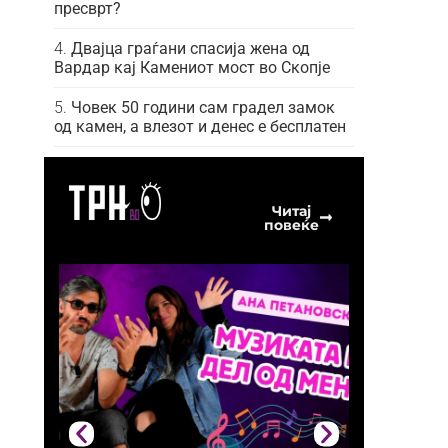
пресврт?
Двајца граѓани спасија жена од
Вардар кај Камениот мост во Скопје
Човек 50 години сам градел замок
од камен, а влезот и денес е бесплатен
Читај
повеќе