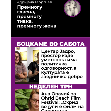
Адријана Георгиев
Премногу
гласна,
премногу
тивка,
премногу жена
БОЦКАМЕ ВО САБОТА
Центар Јадро,
простор каде
уметноста има
политичка
одговорност, а
културата е
заедничко добро
НЕДЕЛЕН ТРН
Ана Опачиќ за
Оhrid Beach Film
Festival: „Охрид
во јули е филм на
Сорентино“