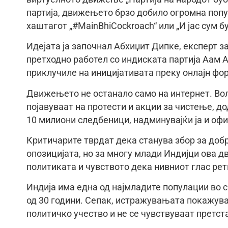
партија, движењето брзо добило огромна попу
хаштагот „#MainBhiCockroach“ или „И јас сум б
Идејата ја започнал Абхиџит Дипке, експерт з
претходно работел со индиската партија Аам А
приклучиле на иницијативата преку онлајн фо
Движењето не останало само на интернет. Во
појавуваат на протести и акции за чистење, 
10 милиони следбеници, надминувајќи ја и офи
Критичарите тврдат дека станува збор за до
опозицијата, но за многу млади Индијци ова 
политиката и чувството дека нивниот глас рет
Индија има една од најмладите популации во с
од 30 години. Сепак, истражувањата покажува
политичко учество и не се чувствуваат претст