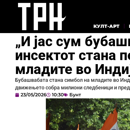
КУЛТ-АРТ
„И јас сум бубаш
инсектот стана 
младите во Инди
Бубашвабата стана симбол на младите во Инди
движењето собра милиони следбеници и пред
23/05/2026
10:30
Бунт