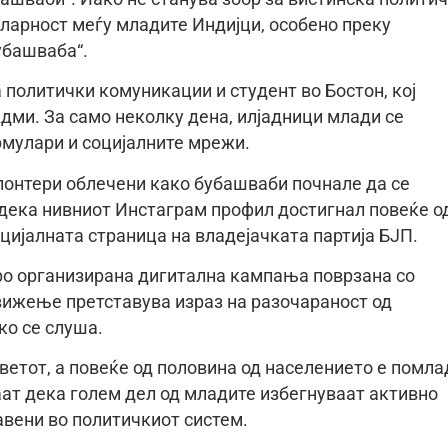
ларност меѓу младите Индијци, особено преку
убашваба“.
а политички комуникации и студент во Бостон, кој
дми. За само неколку дена, илјадници млади се
рмулари и социјалните мрежи.
лонтери облечени како бубашваби почнале да се
додека нивниот Инстаграм профил достигнал повеќе о
цијалната страница на владејачката партија БЈП.
бро организирана дигитална кампања поврзана со
движење претставува израз на разочараност од
ко се слуша.
ветот, а повеќе од половина од населението е помла
ат дека голем дел од младите избегнуваат активно
авени во политичкиот систем.