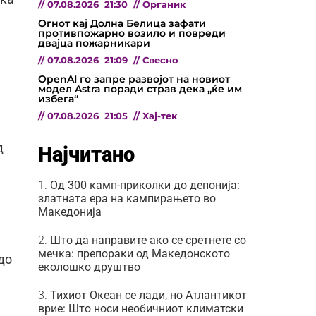
//
07.08.2026
21:30
//
Органик
Огнот кај Долна Белица зафати
противпожарно возило и повреди
двајца пожарникари
//
07.08.2026
21:09
//
Свесно
OpenAI го запре развојот на новиот
модел Astra поради страв дека „ќе им
избега“
//
07.08.2026
21:05
//
Хај-тек
д
Најчитано
Од 300 камп-приколки до депонија:
златната ера на кампирањето во
Македонија
Што да направите ако се сретнете со
мечка: препораки од Македонското
до
еколошко друштво
Тихиот Океан се лади, но Атлантикот
врие: Што носи необичниот климатски