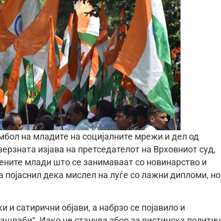
мбол на младите на социјалните мрежи и дел од
ерзната изјава на претседателот на Врховниот суд,
тените млади што се занимаваат со новинарство и
 појаснил дека мислел на луѓе со лажни дипломи, но
 и сатирични објави, а набрзо се појавило и
ашваби“. Иако не станува збор за вистинска полити