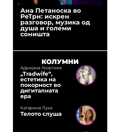
Ана Петаноска во
Ристо 
РеТрн: искрен
(Арханг
разговор, музика од
години
душа и големи
студио:
соништа
музика,
оловни
КОЛУМНИ
Адријана Георгиев
„Tradwife“,
естетика на
покорност во
дигиталната
ера
Катарина Лука
Телото слуша