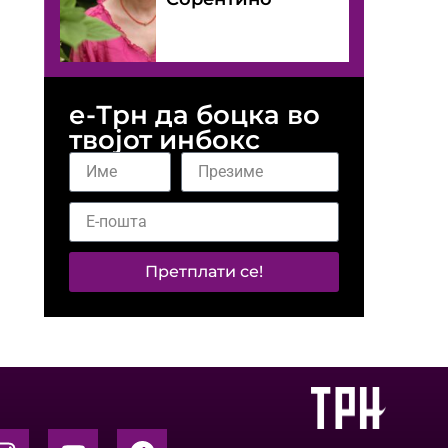
е-Трн да боцка во
твојот инбокс
Претплати се!