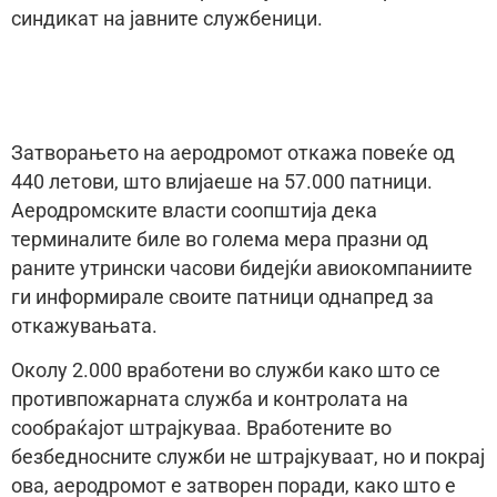
синдикат на јавните службеници.
Затворањето на аеродромот откажа повеќе од
440 летови, што влијаеше на 57.000 патници.
Аеродромските власти соопштија дека
терминалите биле во голема мера празни од
раните утрински часови бидејќи авиокомпаниите
ги информирале своите патници однапред за
откажувањата.
Околу 2.000 вработени во служби како што се
противпожарната служба и контролата на
сообраќајот штрајкуваа. Вработените во
безбедносните служби не штрајкуваат, но и покрај
ова, аеродромот е затворен поради, како што е