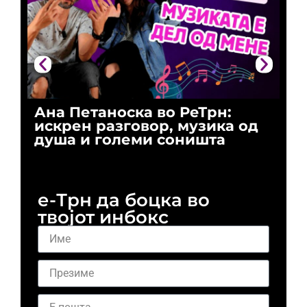
Ана Петаноска во РеТрн:
Ри
искрен разговор, музика од
го
душа и големи соништа
За
и 
е-Трн да боцка во
твојот инбокс