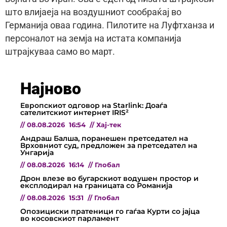
што влијаеја на воздушниот сообраќај во
Германија оваа година. Пилотите на Луфтханза и
персоналот на земја на истата компанија
штрајкуваа само во март.
Најново
Европскиот одговор на Starlink: Доаѓа
сателитскиот интернет IRIS²
//
08.08.2026
16:54
//
Хај-тек
Андраш Балша, поранешен претседател на
Врховниот суд, предложен за претседател на
Унгарија
//
08.08.2026
16:14
//
Глобал
Дрон влезе во бугарскиот водушен простор и
експлодирал на границата со Романија
//
08.08.2026
15:31
//
Глобал
Опозициски пратеници го гаѓаа Курти со јајца
во косовскиот парламент