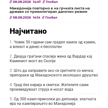
//
08.08.2026
14:47
//
Глобал
Македонија повторно е на грчката листа на
држави со привилигиран даночен режим
//
08.08.2026
14:14
//
Глобал
Најчитано
Човек 50 години сам градел замок од камен,
а влезот и денес е бесплатен
Двајца граѓани спасија жена од Вардар кај
Камениот мост во Скопје
Што да направите ако се сретнете со мечка:
препораки од Македонското еколошко друштво
Град без кирија и сметки: Жителите сами
произведуваат струја и носат вода
Од 300 камп-приколки до депонија: златната
ера на кампирањето во Македонија