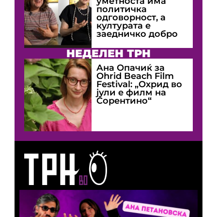
уметноста има
политичка
одговорност, а
културата е
заедничко добро
НЕДЕЛЕН ТРН
Ана Опачиќ за
Оhrid Beach Film
Festival: „Охрид во
јули е филм на
Сорентино“