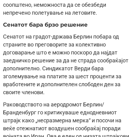
соопштено, неможноста да се обезбеди
непречено полетување на летовите.
Сенатот бара брзо решение
Сенатот на градот-држава Берлин побара од
страните во преговорите за колективно
договарање што е можно поскоро да најдат
заедничко решение за да не страда сообраќајот
дополнително. Синдикатот Верди бара
зголемување на платите за шест проценти за
вработените и дополнителен слободен ден за
своите членови.
Раководството на аеродромот Берлин/
Бранденбург го критикуваше еднодневниот
штрајк како „несразмерна мерка“ и посочи на
веќе отежнатиот воздушен сообраќај поради
војната во Иран. Ова е еден од низата штрајкови