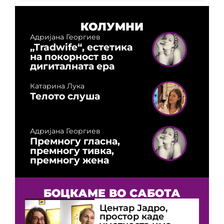
КОЛУМНИ
Адријана Георгиев
„Tradwife“, естетика
на покорност во
дигиталната ера
Катарина Лука
Телото слуша
Адријана Георгиев
Премногу гласна,
премногу тивка,
премногу жена
БОЦКАМЕ ВО САБОТА
Центар Јадро,
простор каде