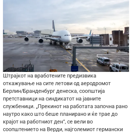
Штрајкот на вработените предизвика
откажување на сите летови од аеродромот
Берлин/Бранденбург денеска, соопштија
претставници на синдикатот на јавните
службеници. „Прекинот на работата започна рано
наутро како што беше планирано и ќе трае до
крајот на работниот ден“, се вели во
соопштението на Верди, најголемиот германски