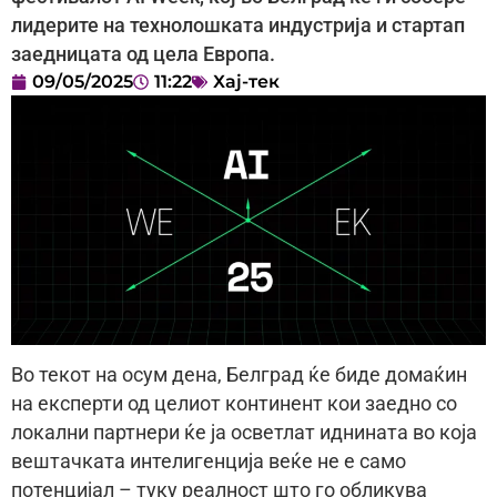
лидерите на технолошката индустрија и стартап
заедницата од цела Европа.
09/05/2025
11:22
Хај-тек
Во текот на осум дена, Белград ќе биде домаќин
на експерти од целиот континент кои заедно со
локални партнери ќе ја осветлат иднината во која
вештачката интелигенција веќе не е само
потенцијал – туку реалност што го обликува