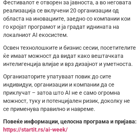
Фестивалот е отворен за јавноста, а во неговата
реализација се вклучени 20 организации од
областа на иновациите, заедно со компании кои
го кројат програмот и ја градат иднината на
локалниот AI екосистем.
Освен технолошките и бизнис сесии, посетителите
ќе имаат можност да видат како вештачката
интелигенција влијае и врз дизајнот и уметноста.
Организаторите упатуваат повик до сите
индивидуи, организации и компании да се
приклучат – затоа што AI не е само огромна
можност, туку и потенцијален ризик, доколку не
се применува правилно и навреме.
Повеќе информации, целосна програма и пријава:
https://startit.rs/ai-week/