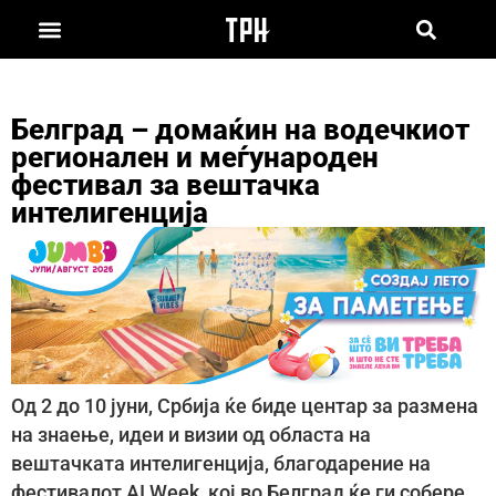
Белград – домаќин на водечкиот
регионален и меѓународен
фестивал за вештачка
интелигенција
Од 2 до 10 јуни, Србија ќе биде центар за размена
на знаење, идеи и визии од областа на
вештачката интелигенција, благодарение на
фестивалот AI Week, кој во Белград ќе ги собере