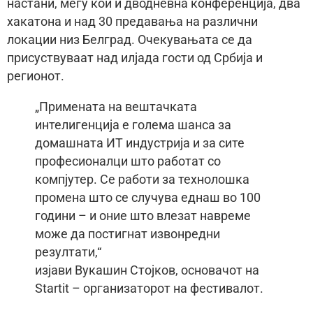
настани, меѓу кои и дводневна конференција, два
хакатона и над 30 предавања на различни
локации низ Белград. Очекувањата се да
присуствуваат над илјада гости од Србија и
регионот.
„Примената на вештачката
интелигенција е голема шанса за
домашната ИТ индустрија и за сите
професионалци што работат со
компјутер. Се работи за технолошка
промена што се случува еднаш во 100
години – и оние што влезат навреме
може да постигнат извонредни
резултати,“
изјави Вукашин Стојков, основачот на
Startit – организаторот на фестивалот.