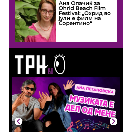
Ана Опачиќ за
Оhrid Beach Film
Festival: „Охрид во
јули е филм на
Сорентино“