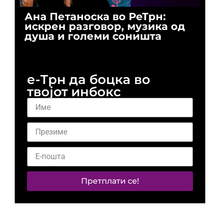
Ана Петаноска во РеТрн:
Ри
искрен разговор, музика од
го
душа и големи соништа
За
и 
е-Трн да боцка во
твојот инбокс
Претплати се!