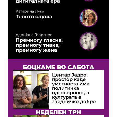
дигиталната ера
Катарина Лука
Телото слуша
Адријана Георгиев
Премногу гласна,
премногу тивка,
премногу жена
БОЦКАМЕ ВО САБОТА
Центар Јадро,
простор каде
уметноста има
политичка
одговорност, а
културата е
заедничко добро
НЕДЕЛЕН ТРН