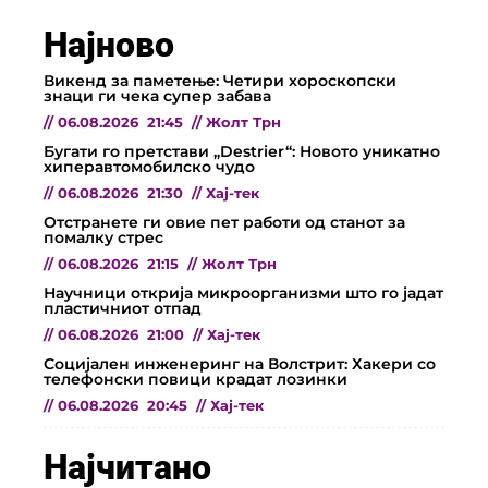
Најново
Викенд за паметење: Четири хороскопски
знаци ги чека супер забава
//
06.08.2026
21:45
//
Жолт Трн
Бугати го претстави „Destrier“: Новото уникатно
хиперавтомобилско чудо
//
06.08.2026
21:30
//
Хај-тек
Отстранете ги овие пет работи од станот за
помалку стрес
//
06.08.2026
21:15
//
Жолт Трн
Научници открија микроорганизми што го јадат
пластичниот отпад
//
06.08.2026
21:00
//
Хај-тек
Социјален инженеринг на Волстрит: Хакери со
телефонски повици крадат лозинки
//
06.08.2026
20:45
//
Хај-тек
Најчитано