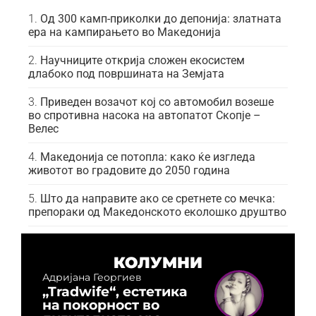
Од 300 камп-приколки до депонија: златната
ера на кампирањето во Македонија
Научниците открија сложен екосистем
длабоко под површината на Земјата
Приведен возачот кој со автомобил возеше
во спротивна насока на автопатот Скопје –
Велес
Македонија се потопла: како ќе изгледа
животот во градовите до 2050 година
Што да направите ако се сретнете со мечка:
препораки од Македонското еколошко друштво
КОЛУМНИ
Адријана Георгиев
„Tradwife“, естетика
на покорност во