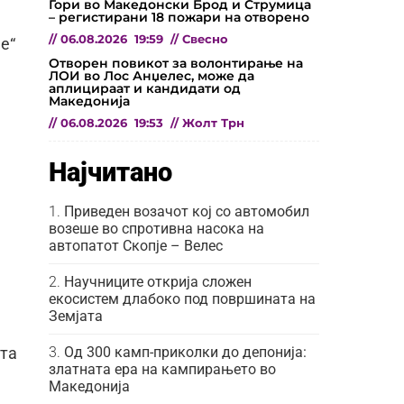
Гори во Македонски Брод и Струмица
– регистирани 18 пожари на отворено
//
06.08.2026
19:59
//
Свесно
e“
Отворен повикот за волонтирање на
ЛОИ во Лос Анџелес, може да
аплицираат и кандидати од
Македонија
//
06.08.2026
19:53
//
Жолт Трн
Најчитано
Приведен возачот кој со автомобил
возеше во спротивна насока на
автопатот Скопје – Велес
Научниците открија сложен
екосистем длабоко под површината на
Земјата
Од 300 камп-приколки до депонија:
ата
златната ера на кампирањето во
Македонија