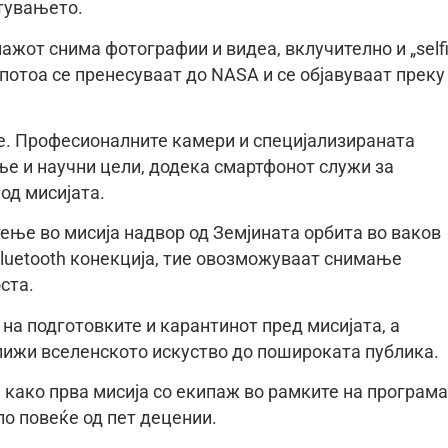
тувањето.
ажот снима фотографии и видеа, вклучително и „selfi
потоа се пренесуваат до NASA и се објавуваат преку
ње. Професионалните камери и специјализираната
е и научни цели, додека смартфонот служи за
од мисијата.
тење во мисија надвор од Земјината орбита во ваков
Bluetooth конекција, тие овозможуваат снимање
ста.
 на подготовките и карантинот пред мисијата, а
ближи вселенското искуство до пошироката публика.
ње како прва мисија со екипаж во рамките на програм
по повеќе од пет децении.