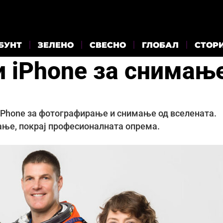
БУНТ
ЗЕЛЕНО
СВЕСНО
ГЛОБАЛ
СТОР
ти iPhone за снимањ
т iPhone за фотографирање и снимање од вселената.
ање, покрај професионалната опрема.