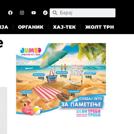
ИЈА
ОРГАНИК
ХАЈ-ТЕК
ЖОЛТ ТРН
е