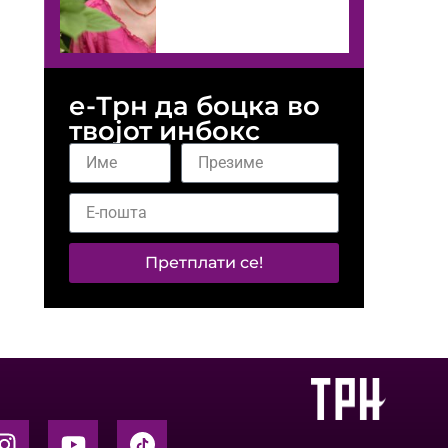
е-Трн да боцка во
твојот инбокс
Претплати се!