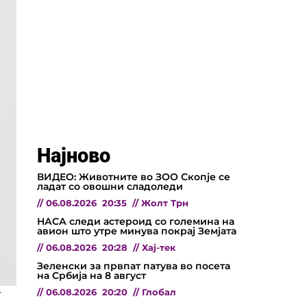
Најново
ВИДЕО: Животните во ЗОО Скопје се
ладат со овошни сладоледи
//
06.08.2026
20:35
//
Жолт Трн
НАСА следи астероид со големина на
авион што утре минува покрај Земјата
//
06.08.2026
20:28
//
Хај-тек
Зеленски за првпат патува во посета
на Србија на 8 август
//
06.08.2026
20:20
//
Глобал
т