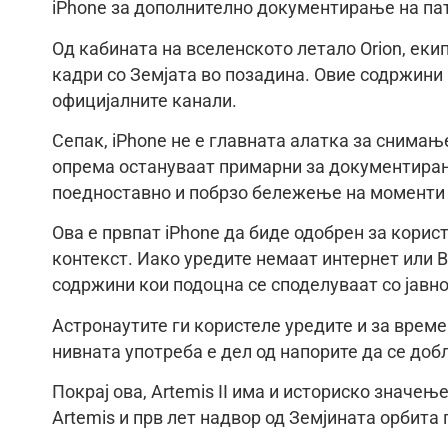
iPhone за дополнително документирање на па
Од кабината на вселенското летало Orion, екип
кадри со Земјата во позадина. Овие содржини 
официјалните канали.
Сепак, iPhone не е главната алатка за снима
опрема остануваат примарни за документирањ
поедноставно и побрзо бележење на моменти 
Ова е првпат iPhone да биде одобрен за корис
контекст. Иако уредите немаат интернет или 
содржини кои подоцна се споделуваат со јавно
Астронаутите ги користеле уредите и за време
нивната употреба е дел од напорите да се до
Покрај ова, Artemis II има и историско значе
Artemis и прв лет надвор од Земјината орбита 