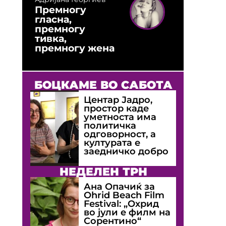
Премногу
гласна,
премногу
тивка,
премногу жена
БОЦКАМЕ ВО САБОТА
Центар Јадро,
простор каде
уметноста има
политичка
одговорност, а
културата е
заедничко добро
НЕДЕЛЕН ТРН
Ана Опачиќ за
Оhrid Beach Film
Festival: „Охрид
во јули е филм на
Сорентино“