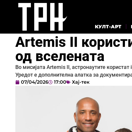
КУЛТ-АРТ
Artemis II корис
од вселената
Во мисијата Artemis II, астронаутите користа
Уредот е дополнителна алатка за документир
07/04/2026
17:00
Хај-тек