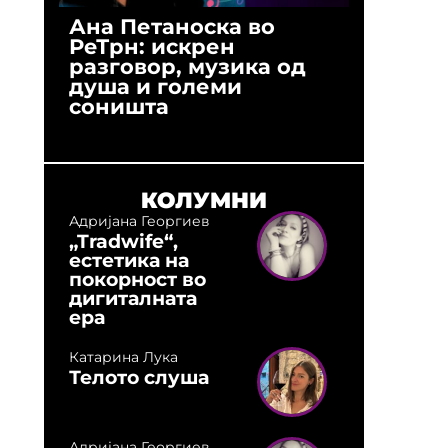
Ана Петаноска во
Ристо 
РеТрн: искрен
(Арханг
разговор, музика од
години
душа и големи
студио:
соништа
музика,
оловни
КОЛУМНИ
Адријана Георгиев
„Tradwife“,
естетика на
покорност во
дигиталната
ера
Катарина Лука
Телото слуша
Адријана Георгиев