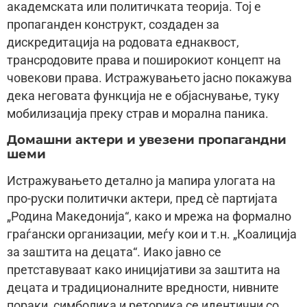
академската или политичката теорија. Тој е
пропаганден конструкт, создаден за
дискредитација на родовата еднаквост,
трансродовите права и поширокиот концепт на
човекови права. Истражувањето јасно покажува
дека неговата функција не е објаснување, туку
мобилизација преку страв и морална паника.
Домашни актери и увезени пропагандни
шеми
Истражувањето детално ја мапира улогата на
про-руски политички актери, пред сè партијата
„Родина Македонија“, како и мрежа на формално
граѓански организации, меѓу кои и т.н. „Коалиција
за заштита на децата“. Иако јавно се
претставуваат како иницијативи за заштита на
децата и традиционалните вредности, нивните
пораки, симболика и реторика се идентични со