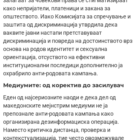
залагаат за човекови права се стигматизираат
како непријатели, платеници и закана за
општеството. Иако Комисијата за спречување и
заштита од дискриминација утврдила дека
ваквите јавни настапи претставуваат
дискриминација и повреда на достоинството врз
основа на родов идентитет и сексуална
ориентација, отсуството на ефективни
институционални последици дополнително ја
охрабрило анти-родовата кампања.
Медиумите: од коректив до засилувач
Еден од најсериозните наоди е дека дел од
македонските мејнстрим медиуми не ја
препознале анти-родовата кампања како
организирана дезинформациска операција.
Наместо критичка дистанца, проверка и
контекстуализација, тие често овозможувале