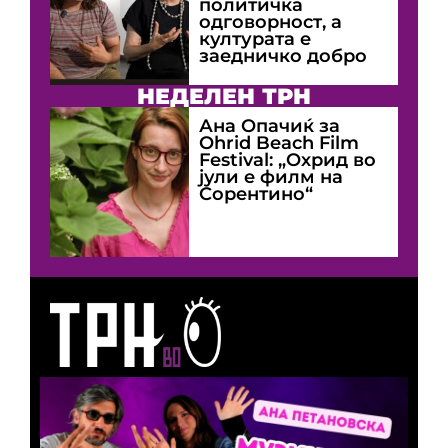
политичка
одговорност, а
културата е
заедничко добро
НЕДЕЛЕН ТРН
Ана Опачиќ за
Оhrid Beach Film
Festival: „Охрид во
јули е филм на
Сорентино“