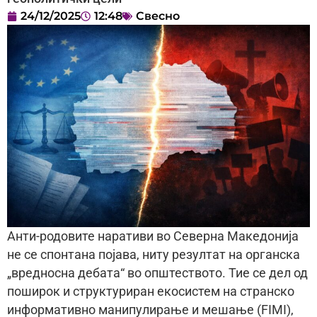
24/12/2025
12:48
Свесно
Анти-родовите наративи во Северна Македонија
не се спонтана појава, ниту резултат на органска
„вредносна дебата“ во општеството. Тие се дел од
поширок и структуриран екосистем на странско
информативно манипулирање и мешање (FIMI),