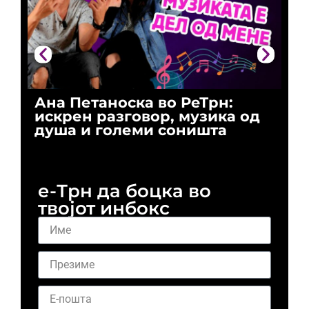
Ана Петаноска во РеТрн:
Ри
искрен разговор, музика од
го
душа и големи соништа
За
и 
е-Трн да боцка во
твојот инбокс