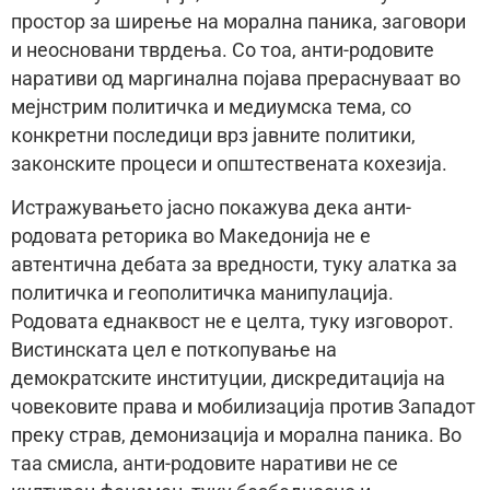
простор за ширење на морална паника, заговори
и неосновани тврдења. Со тоа, анти-родовите
наративи од маргинална појава прераснуваат во
мејнстрим политичка и медиумска тема, со
конкретни последици врз јавните политики,
законските процеси и општествената кохезија.
Истражувањето јасно покажува дека анти-
родовата реторика во Македонија не е
автентична дебата за вредности, туку алатка за
политичка и геополитичка манипулација.
Родовата еднаквост не е целта, туку изговорот.
Вистинската цел е поткопување на
демократските институции, дискредитација на
човековите права и мобилизација против Западот
преку страв, демонизација и морална паника. Во
таа смисла, анти-родовите наративи не се