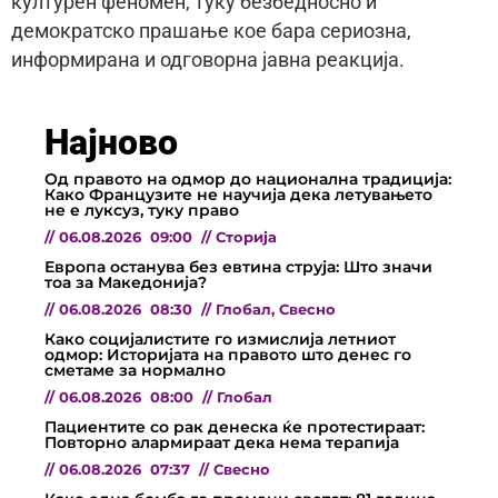
културен феномен, туку безбедносно и
демократско прашање кое бара сериозна,
информирана и одговорна јавна реакција.
Најново
Од правото на одмор до национална традиција:
Како Французите не научија дека летувањето
не е луксуз, туку право
//
06.08.2026
09:00
//
Сторија
Европа останува без евтина струја: Што значи
тоа за Македонија?
//
06.08.2026
08:30
//
Глобал
,
Свесно
Како социјалистите го измислија летниот
одмор: Историјата на правото што денес го
сметаме за нормално
//
06.08.2026
08:00
//
Глобал
Пациентите со рак денеска ќе протестираат:
Повторно алармираат дека нема терапија
//
06.08.2026
07:37
//
Свесно