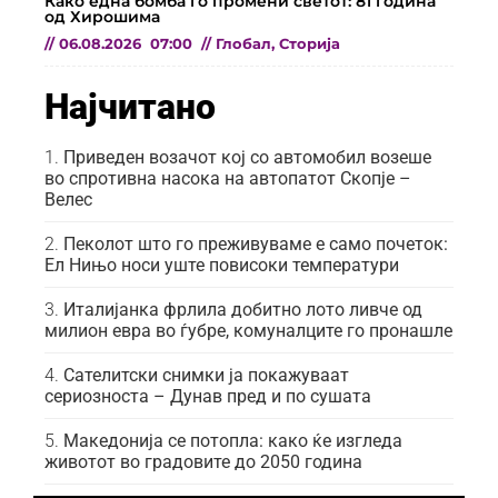
Како една бомба го промени светот: 81 година
од Хирошима
//
06.08.2026
07:00
//
Глобал
,
Сторија
Најчитано
Приведен возачот кој со автомобил возеше
во спротивна насока на автопатот Скопје –
Велес
Пеколот што го преживуваме е само почеток:
Ел Нињо носи уште повисоки температури
Италијанка фрлила добитно лото ливче од
милион евра во ѓубре, комуналците го пронашле
Сателитски снимки ја покажуваат
сериозноста – Дунав пред и по сушата
Македонија се потопла: како ќе изгледа
животот во градовите до 2050 година