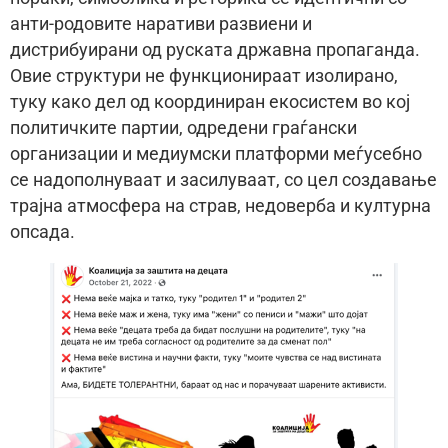
анти-родовите наративи развиени и
дистрибуирани од руската државна пропаганда.
Овие структури не функционираат изолирано,
туку како дел од координиран екосистем во кој
политичките партии, одредени граѓански
организации и медиумски платформи меѓусебно
се надополнуваат и засилуваат, со цел создавање
трајна атмосфера на страв, недоверба и културна
опсада.