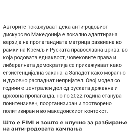
Авторите покажуваат дека анти-родовиот
дискурс во Македонија е локално адаптирана
верзија на пропагандната матрица развиена во
рамки на Кремљ и Руската православна црква, во
која родовата еднаквост, човековите права и
либералната демократија се прикажуваат како
егзистенцијална закана, а Западот како морално
и духовно распаднат непријател. Овој модел со
години е централен дел од руската државна и
црковна пропаганда, но по 2022 година станува
поинтензивен, поорганизиран и поотворено
политизиран и во македонскиот контекст.
Што е FIMI и зошто е клучно за разбирање
на анти-родовата кампања