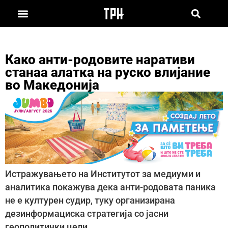
Како анти-родовите наративи
станаа алатка на руско влијание
во Македонија
Истражувањето на Институтот за медиуми и
аналитика покажува дека анти-родовата паника
не е културен судир, туку организирана
дезинформациска стратегија со јасни
геополитички цели