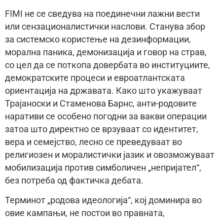
FIMI не се сведува на поединечни лажни вести
или сензационалистички наслови. Станува збор
за системско користење на дезинформации,
морална паника, демонизација и говор на страв,
со цел да се поткопа довербата во институциите,
демократските процеси и евроатлантската
ориентација на државата. Како што укажуваат
Трајаноски и Стаменова Барнс, анти-родовите
наративи се особено погодни за вакви операции
затоа што директно се врзуваат со идентитет,
вера и семејство, лесно се преведуваат во
религиозен и моралистички јазик и овозможуваат
мобилизација против симболичен „непријател“,
без потреба од фактичка дебата.
Терминот „родова идеологија“, кој доминира во
овие кампањи, не постои во правната,