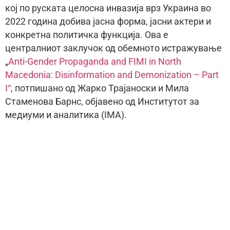
кој по руската целосна инвазија врз Украина во
2022 година добива јасна форма, јасни актери и
конкретна политичка функција. Ова е
централниот заклучок од обемното истражување
„
Anti-Gender Propaganda and FIMI in North
Macedonia: Disinformation and Demonization – Part
I“
, потпишано од Жарко Трајаноски и Мила
Стаменова Барнс, објавено од Институтот за
медиуми и аналитика (IMA).