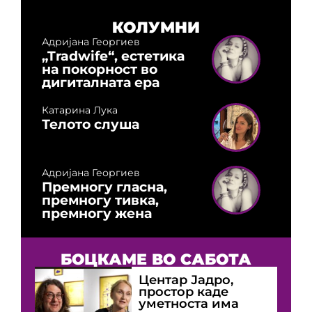
КОЛУМНИ
Адријана Георгиев
„Tradwife“, естетика
на покорност во
дигиталната ера
Катарина Лука
Телото слуша
Адријана Георгиев
Премногу гласна,
премногу тивка,
премногу жена
БОЦКАМЕ ВО САБОТА
Центар Јадро,
простор каде
уметноста има