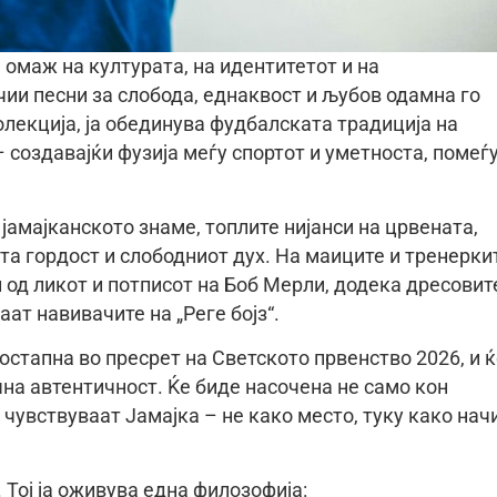
е омаж на културата, на идентитетот и на
чии песни за слобода, еднаквост и љубов одамна го
олекција, ја обединува фудбалската традиција на
– создавајќи фузија меѓу спортот и уметноста, помеѓ
јамајканското знаме, топлите нијанси на црвената,
та гордост и слободниот дух. На маиците и тренерки
и од ликот и потписот на Боб Мерли, додека дресовит
аат навивачите на „Реге бојз“.
достапна во пресрет на Светското првенство 2026, и 
чна автентичност. Ќе биде насочена не само кон
а чувствуваат Јамајка – не како место, туку како нач
. Тој ја оживува една филозофија: