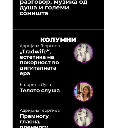
разговор, музика од
години
душа и големи
студио:
соништа
музика,
оловни
КОЛУМНИ
Адријана Георгиев
„Tradwife“,
естетика на
покорност во
дигиталната
ера
Катарина Лука
Телото слуша
Адријана Георгиев
Премногу
гласна,
премногу