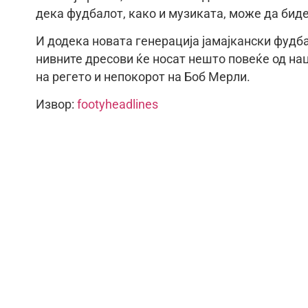
дека фудбалот, како и музиката, може да биде
И додека новата генерација јамајкански фудба
нивните дресови ќе носат нешто повеќе од нац
на регето и непокорот на Боб Мерли.
Извор:
footyheadlines