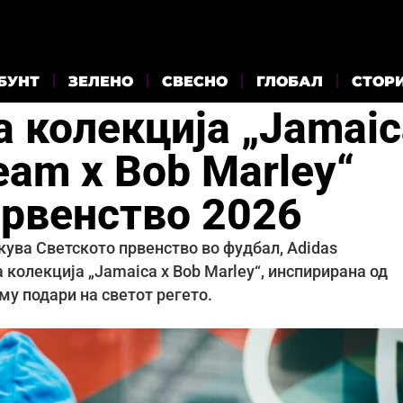
БУНТ
ЗЕЛЕНО
СВЕСНО
ГЛОБАЛ
СТОР
а колекција „Jamaic
team x Bob Marley“
првенство 2026
екува Светското првенство во фудбал, Adidas
колекција „Jamaica x Bob Marley“, инспирирана од
му подари на светот регето.