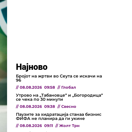
Најново
Бројот на жртви во Сеута се искачи на
96
//
08.08.2026
09:58
//
Глобал
Утрово на „Табановце“ и „Богородица“
се чека по 30 минути
//
08.08.2026
09:38
//
Свесно
Паузите за хидратација станаа бизнис
ФИФА не планира да ги укине
//
08.08.2026
09:11
//
Жолт Трн