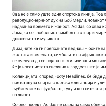
Ова не е само уште една спортска линија. Тоа 
револуционерниот дух на Боб Мерли, човекот 
надминаа времето и жанрот. Adidas, со оваа к
Јамајка со глобалниот симбол на отпор и мир 
движењето и музиката.
Дизајните ќе ги препознате веднаш – боите на 
жолтата и зелената, симболите на африканска
се очекува да се појават и стилизирани мотив
ќе ја носат истата свежина и гордост што ја им
Колекцијата, според Footy Headlines, ќе биде 
претставува спој на спортска елеганција и ули
љубителите на фудбалот, туку и кон сите кои ј
на живот.
Со овој проект, Adidas не создава само облека