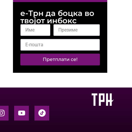
е-Трн да боцка во
твојот инбокс
Претплати се!