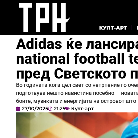
КУЛТ-АРТ
Adidas ќе лансир
national football 
пред Светското 
Во годината кога цел свет со нетрпение го оч
подготвува нешто навистина посебно — новата 
боите, музиката и енергијата на островот што 
27/10/2025
21:25
Култ-арт