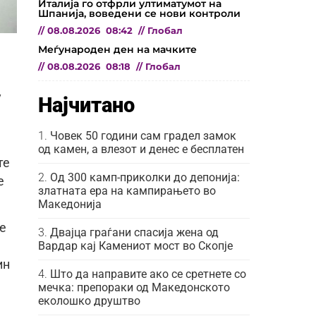
Италија го отфрли ултиматумот на
Шпанија, воведени се нови контроли
//
08.08.2026
08:42
//
Глобал
Меѓународен ден на мачките
//
08.08.2026
08:18
//
Глобал
у
Најчитано
Човек 50 години сам градел замок
од камен, а влезот и денес е бесплатен
те
Од 300 камп-приколки до депонија:
е
златната ера на кампирањето во
Македонија
ќе
Двајца граѓани спасија жена од
Вардар кај Камениот мост во Скопје
ин
Што да направите ако се сретнете со
мечка: препораки од Македонското
еколошко друштво