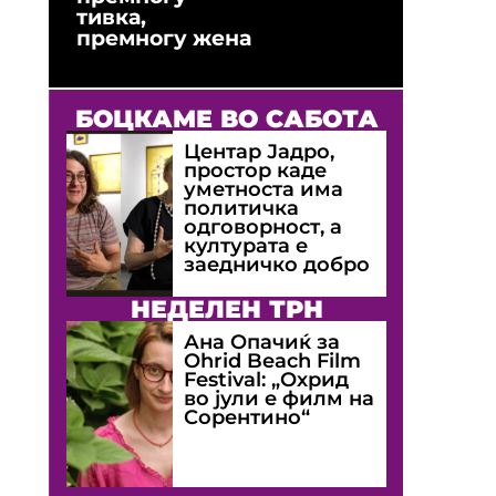
тивка,
премногу жена
БОЦКАМЕ ВО САБОТА
Центар Јадро,
простор каде
уметноста има
политичка
одговорност, а
културата е
заедничко добро
НЕДЕЛЕН ТРН
Ана Опачиќ за
Оhrid Beach Film
Festival: „Охрид
во јули е филм на
Сорентино“