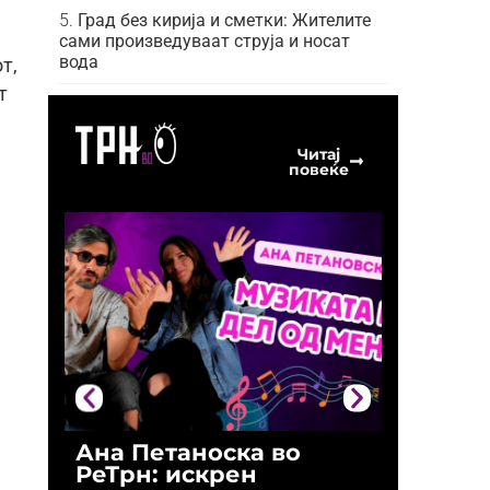
Град без кирија и сметки: Жителите
сами произведуваат струја и носат
вода
т,
т
Читај
повеќе
Ана Петаноска во
Ристо 
РеТрн: искрен
(Арханг