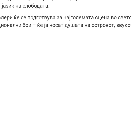
 јазик на слободата.
лери ќе се подготвува за најголемата сцена во свето
ионални бои – ќе ја носат душата на островот, звуко