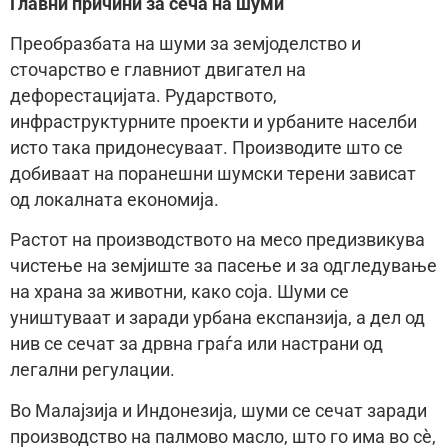
Главни причини за сеча на шуми
Преобразбата на шуми за земјоделство и
сточарство е главниот двигател на
дефорестацијата. Рударството,
инфраструктурните проекти и урбаните населби
исто така придонесуваат. Производите што се
добиваат на поранешни шумски терени зависат
од локалната економија.
Растот на производството на месо предизвикува
чистење на земјиште за пасење и за одгледување
на храна за животни, како соја. Шуми се
уништуваат и заради урбана експанзија, а дел од
нив се сечат за дрвна граѓа или настрани од
легални регулации.
Во Малајзија и Индонезија, шуми се сечат заради
производство на палмово масло, што го има во сè,