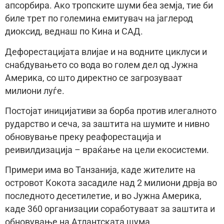
апсорбира. Ако тропските шуми беа земја, тие би
биле трет по големина емитувач на јаглерод
диоксид, веднаш по Кина и САД.
Дефорестацијата влијае и на водните циклуси и
снабдувањето со вода во голем дел од Јужна
Америка, со што директно се загрозуваат
милиони луѓе.
Постојат иницијативи за борба против илегалното
рударство и сеча, за заштита на шумите и нивно
обновување преку реафорестација и
реивилдизација – враќање на цели екосистеми.
Примери има во Танзанија, каде жителите на
островот Кокота засадиле над 2 милиони дрвја во
последното десетилетие, и во Јужна Америка,
каде 360 организации соработуваат за заштита и
обновување на Атлантската шума.