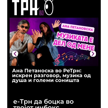
Ана Петаноска во РеТрн:
Ри
искрен разговор, музика од
го
душа и големи соништа
За
и 
е-Трн да боцка во
твојот инбокс