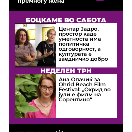
премногу жена
БОЦКАМЕ ВО САБОТА
Центар Јадро,
простор каде
уметноста има
политичка
одговорност, а
културата е
заедничко добро
НЕДЕЛЕН ТРН
Ана Опачиќ за
Оhrid Beach Film
Festival: „Охрид во
јули е филм на
Сорентино“