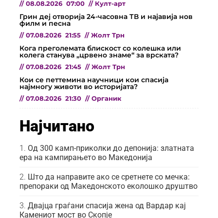
//
08.08.2026
07:00
//
Култ-арт
Грин деј отворија 24-часовна ТВ и најавија нов
филм и песна
//
07.08.2026
21:55
//
Жолт Трн
Кога преголемата блискост со колешка или
колега станува „црвено знаме“ за врската?
//
07.08.2026
21:45
//
Жолт Трн
Кои се петтемина научници кои спасија
најмногу животи во историјата?
//
07.08.2026
21:30
//
Органик
Најчитано
Од 300 камп-приколки до депонија: златната
ера на кампирањето во Македонија
Што да направите ако се сретнете со мечка:
препораки од Македонското еколошко друштво
Двајца граѓани спасија жена од Вардар кај
Камениот мост во Скопје