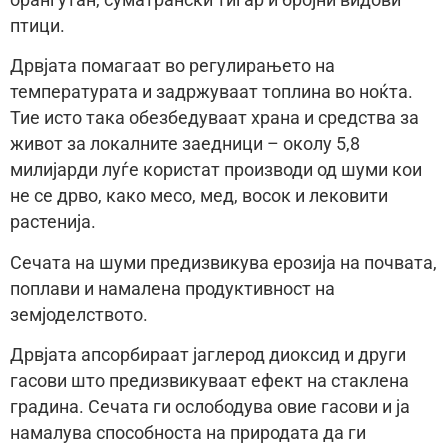
орангутан, суматрански тигар и бројни видови
птици.
Дрвјата помагаат во регулирањето на
температурата и задржуваат топлина во ноќта.
Тие исто така обезбедуваат храна и средства за
живот за локалните заедници – околу 5,8
милијарди луѓе користат производи од шуми кои
не се дрво, како месо, мед, восок и лековити
растенија.
Сечата на шуми предизвикува ерозија на почвата,
поплави и намалена продуктивност на
земјоделството.
Дрвјата апсорбираат јаглерод диоксид и други
гасови што предизвикуваат ефект на стаклена
градина. Сечата ги ослободува овие гасови и ја
намалува способноста на природата да ги