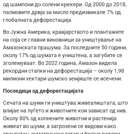
од шампони до солени крекери. Од 2000 до 2018,
палмовите дрвја за масло предизвикале 7% од
глобалната дефорестација.
Во Јужна Америка, кравјарството и плантажите
на соја се главни виновници за уништување на
Амазонската прашума. За последните 50 години,
околу 17% од шумата е уништена, а загубите се
зголемуваат. Во 2022 година, Амазон видела
рекордни стапки на дефорестација – околу 1,98
милиони хектари шумско земјиште се исечени.
Последици од дефорестацијата
Сечата на шуми ги уништува живеалиштата, што
влијае на луѓето и животните кои зависат од нив.
Околу 80% од копнените животни и растенија
живеат во шуми, а загрозени се видови како