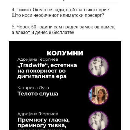
Тихиот Океан се лади, но Атлантикот врие:
Што носи необичниот климатски пресврт?
Човек 50 години сам градел замок од камен,
а влезот и денес е бесплатен
КОЛУМНИ
Адријана Георгиев
„Tradwife“, естетика
на покорност во
дигиталната ера
Катарина Лука
Телото слуша
Адријана Георгиев
Премногу гласна,
премногу тивка,