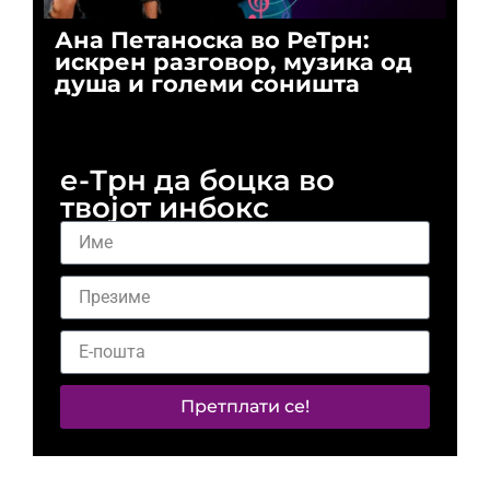
Ана Петаноска во РеТрн:
Ри
искрен разговор, музика од
го
душа и големи соништа
За
и 
е-Трн да боцка во
твојот инбокс
Претплати се!