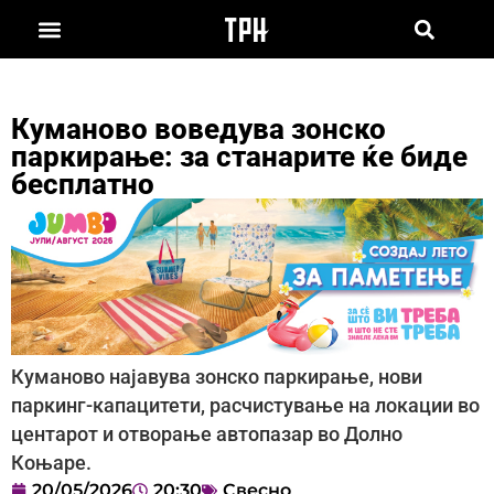
Куманово воведува зонско
паркирање: за станарите ќе биде
бесплатно
Куманово најавува зонско паркирање, нови
паркинг-капацитети, расчистување на локации во
центарот и отворање автопазар во Долно
Коњаре.
20/05/2026
20:30
Свесно