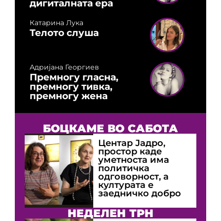
дигиталната ера
Катарина Лука
Телото слуша
Адријана Георгиев
Премногу гласна,
премногу тивка,
премногу жена
БОЦКАМЕ ВО САБОТА
Центар Јадро,
простор каде
уметноста има
политичка
одговорност, а
културата е
заедничко добро
НЕДЕЛЕН ТРН