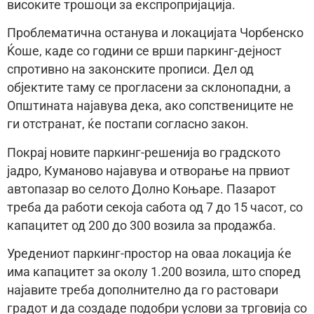
високите трошоци за експропријација.
Проблематична останува и локацијата Чорбенско
Ќоше, каде со години се врши паркинг-дејност
спротивно на законските прописи. Дел од
објектите таму се прогласени за склонопадни, а
Општината најавува дека, ако сопствениците не
ги отстранат, ќе постапи согласно закон.
Покрај новите паркинг-решенија во градското
јадро, Куманово најавува и отворање на првиот
автопазар во селото Долно Коњаре. Пазарот
треба да работи секоја сабота од 7 до 15 часот, со
капацитет од 200 до 300 возила за продажба.
Уредениот паркинг-простор на оваа локација ќе
има капацитет за околу 1.200 возила, што според
најавите треба дополнително да го растовари
градот и да создаде подобри услови за трговија со