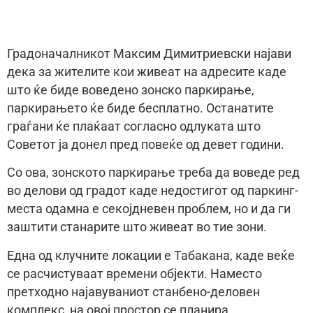
Градоначалникот Максим Димитриевски најави
дека за жителите кои живеат на адресите каде
што ќе биде воведено зонско паркирање,
паркирањето ќе биде бесплатно. Останатите
граѓани ќе плаќаат согласно одлуката што
Советот ја донел пред повеќе од девет години.
Со ова, зонското паркирање треба да воведе ред
во делови од градот каде недостигот од паркинг-
места одамна е секојдневен проблем, но и да ги
заштити станарите што живеат во тие зони.
Една од клучните локации е Табакана, каде веќе
се расчистуваат времени објекти. Наместо
претходно најавуваниот станбено-деловен
комплекс, на овој простор се планира