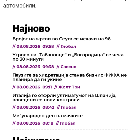
автомобили.
Најново
Бројот на жртви во Сеута се искачи на 96
//
08.08.2026
09:58
//
Глобал
Утрово на „Табановце“ и „Богородица“ се чека
по 30 минути
//
08.08.2026
09:38
//
Свесно
Паузите за хидратација станаа бизнис ФИФА не
планира да ги укине
//
08.08.2026
09:11
//
Жолт Трн
Италија го отфрли ултиматумот на Шпанија,
воведени се нови контроли
//
08.08.2026
08:42
//
Глобал
Меѓународен ден на мачките
//
08.08.2026
08:18
//
Глобал