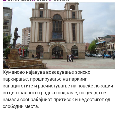
Куманово најавува воведување зонско
паркирање, проширување на паркинг-
капацитетите и расчистување на повеќе локации
во централното градско подрачје, со цел да се
намали сообраќајниот притисок и недостигот од
слободни места.