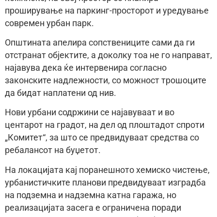
проширување на паркинг-просторот и уредување
современ урбан парк.
Општината апелира сопствениците сами да ги
отстранат објектите, а доколку тоа не го направат,
најавува дека ќе интервенира согласно
законските надлежности, со можност трошоците
да бидат наплатени од нив.
Нови урбани содржини се најавуваат и во
центарот на градот, на дел од плоштадот спроти
„Комитет“, за што се предвидуваат средства со
ребалансот на буџетот.
На локацијата кај поранешното хемиско чистење,
урбанистичките планови предвидуваат изградба
на подземна и надземна катна гаража, но
реализацијата засега е ограничена поради