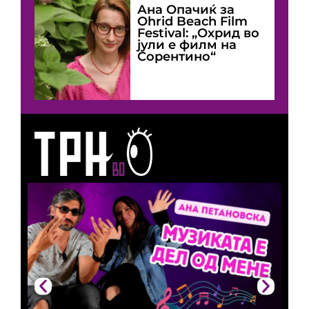
Ана Опачиќ за
Оhrid Beach Film
Festival: „Охрид во
јули е филм на
Сорентино“